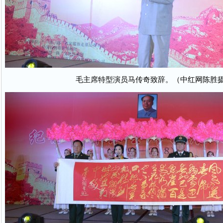
毛主席特型演员马传奇致辞。（中红网陈胜