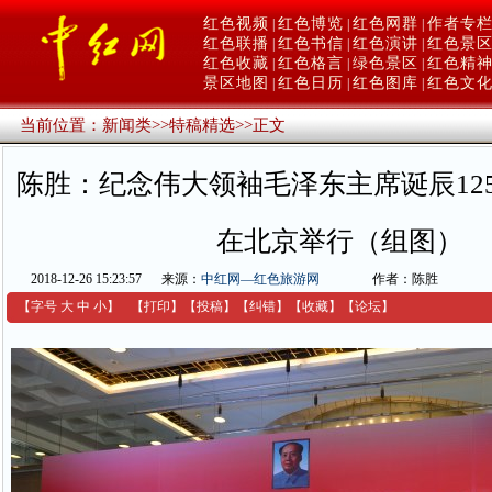
红色视频
红色博览
红色网群
作者专
|
|
|
红色联播
红色书信
红色演讲
红色景
|
|
|
红色收藏
红色格言
绿色景区
红色精
|
|
|
景区地图
红色日历
红色图库
红色文
|
|
|
当前位置：
新闻类
>>
特稿精选
>>
正文
陈胜：纪念伟大领袖毛泽东主席诞辰12
在北京举行（组图）
2018-12-26 15:23:57
来源：
中红网—红色旅游网
作者：陈胜
【字号
大
中
小
】
【
打印
】
【
投稿
】
【
纠错
】
【收藏】
【
论坛
】