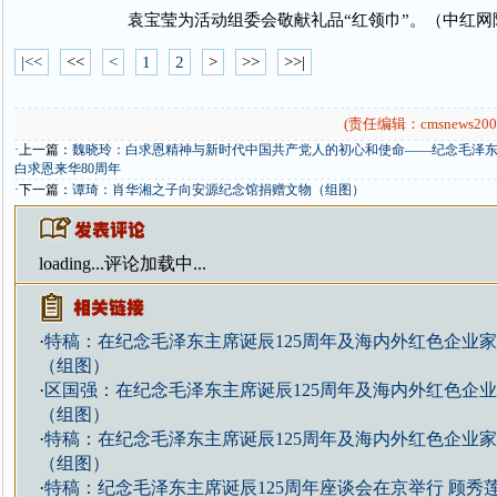
袁宝莹为活动组委会敬献礼品“红领巾”。（中红网
|<<
<<
<
1
2
>
>>
>>|
(责任编辑：cmsnews200
·上一篇：
魏晓玲：白求恩精神与新时代中国共产党人的初心和使命——纪念毛泽东
白求恩来华80周年
·下一篇：
谭琦：肖华湘之子向安源纪念馆捐赠文物（组图）
loading...
评论加载中...
·
特稿：在纪念毛泽东主席诞辰125周年及海内外红色企业
（组图）
·
区国强：在纪念毛泽东主席诞辰125周年及海内外红色企
（组图）
·
特稿：在纪念毛泽东主席诞辰125周年及海内外红色企业
（组图）
·
特稿：纪念毛泽东主席诞辰125周年座谈会在京举行 顾秀