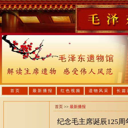
首 页
最 新 播 报
红 色 视 频
遗 物 风 采
长 篇 
首页
>>
最新播报
纪念毛主席诞辰125