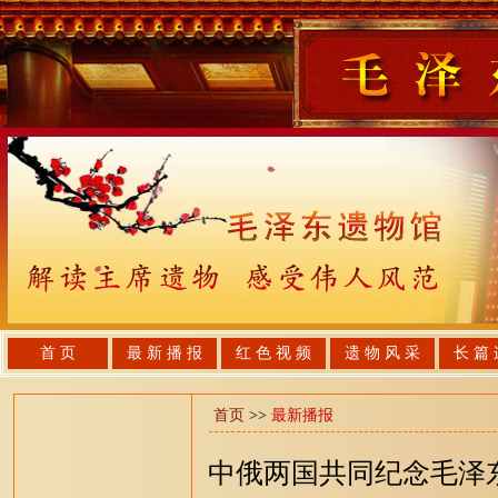
首 页
最 新 播 报
红 色 视 频
遗 物 风 采
长 篇 
首页
>>
最新播报
中俄两国共同纪念毛泽