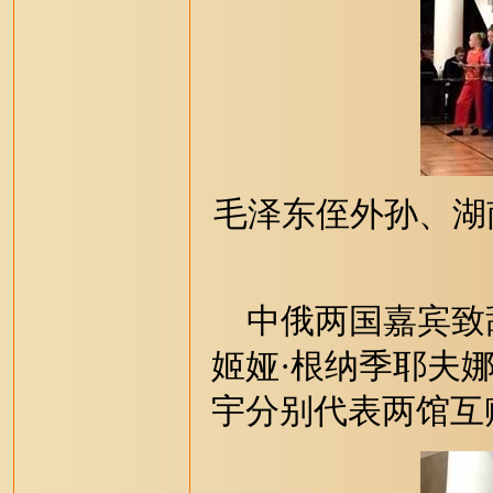
毛泽东侄外孙、湖
中俄两国嘉宾致辞
姬娅·根纳季耶夫
宇分别代表两馆互