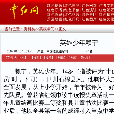
红色视频
红色博览
红色网群
作者专
|
|
|
红色联播
红色书信
红色演讲
红色景
|
|
|
红色收藏
红色格言
绿色景区
红色精
|
|
|
景区地图
红色日历
红色图库
红色文
|
|
|
当前位置：
资料类
>>
英模瞬间
>>
正文
英雄少年赖宁
2007-01-16 13:29:21
来源：中国红色旅游网
作者：
【字号
大
中
小
】
【
打印
】
【
投稿
】
【
纠错
】
【收藏】
【
论坛
】
赖宁，英雄少年。14岁（指被评为“十
员”时，下同），四川石棉县人。他胸怀大
全面发展，从上小学开始，年年被评为三
先队员。曾获省红领巾读书读报奖章活动
年儿童绘画比赛二等奖和县儿童书法比赛
业后，他以全县第一名的成绩考入重点中