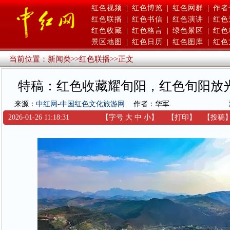
红色视频
|
红色博览
|
红色网群
|
作者
红色联播
|
红色书信
|
红色演讲
|
红色
红色收藏
|
红色格言
|
绿色景区
|
红色
景区地图
|
红色日历
|
红色图库
|
红色
当前位置：
新闻类
>>
红色联播
>>
正文
特稿：红色收藏耀旬阳，红色旬阳放
来源：
中红网-中国红色文化旅游网
作者：华军
2026-01-26 11:18:31
【字号
大
中
小
】
【
打印
】
【
投稿