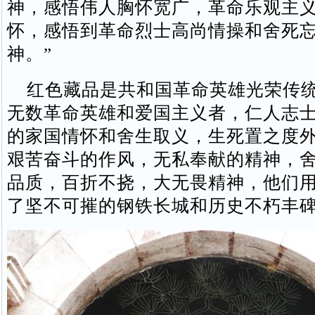
神，感悟伟人胸怀宽广，革命乐观主
怀，感悟到革命烈士高尚情操和舍死
神。”
红色藏品是共和国革命英雄光荣传统
无数革命英雄和爱国主义者，仁人志
的家国情怀和舍生取义，生死置之度
艰苦奋斗的作风，无私奉献的精神，
品质，百折不挠，大无畏精神，他们
了坚不可摧的钢铁长城和历史不朽丰