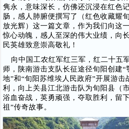
隽永，意味深长，仿佛还沉浸在红色
肠，感人肺腑便撰写了（红色收藏耀
放光辉）这一篇文章，作为我们向这
惊心动魄，感人至深的伟大业绩，向
民英雄致意崇高敬礼！
向中国工农红军红三军，红二十五军
师，陕南游击支队长征途径旬阳创建“
地”和“旬阳苏维埃人民政府”开展游击
利，向上关县江北游击队为旬阳县（
浴血奋战，英勇顽强，夺取胜利，留下
祖”传奇故事。