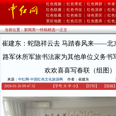
红色视频
|
红色博览
|
红色网群
|
作者
红色联播
|
红色书信
|
红色演讲
|
红色
红色收藏
|
红色格言
|
绿色景区
|
红色
景区地图
|
红色日历
|
红色图库
|
红色
当前位置：
新闻类
>>
特稿精选
>>
正文
崔建东：蛇隐祥云去 马踏春风来——北
路军休所军旅书法家为其他单位义务书
欢欢喜喜写春联（组图）
来源：
中红网-中国红色文化旅游网
作者：崔建东
2026-01-26 09:47:32
【字号
大
中
小
】
【
打印
】
【
投稿