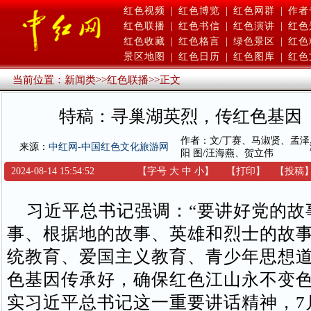
红色视频
|
红色博览
|
红色网群
|
作者
红色联播
|
红色书信
|
红色演讲
|
红色
红色收藏
|
红色格言
|
绿色景区
|
红色
景区地图
|
红色日历
|
红色图库
|
红色
当前位置：
新闻类
>>
红色联播
>>
正文
特稿：寻巢湖英烈，传红色基因
作者：文/丁赛、马淑贤、孟泽
来源：
中红网-中国红色文化旅游网
阳 图/汪海燕、贺立伟
2024-08-14 15:54:52
【字号
大
中
小
】
【
打印
】
【
投稿
习近平总书记强调：“要讲好党的故
事、根据地的故事、英雄和烈士的故
统教育、爱国主义教育、青少年思想
色基因传承好，确保红色江山永不变色
实习近平总书记这一重要讲话精神，7月