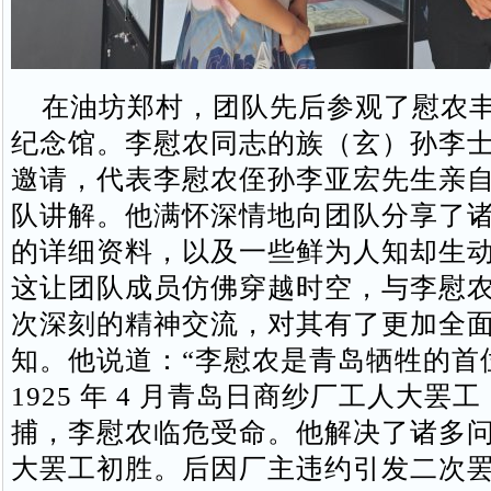
在油坊郑村，团队先后参观了慰农丰
纪念馆。李慰农同志的族（玄）孙李
邀请，代表李慰农侄孙李亚宏先生亲
队讲解。他满怀深情地向团队分享了
的详细资料，以及一些鲜为人知却生
这让团队成员仿佛穿越时空，与李慰
次深刻的精神交流，对其有了更加全
知。他说道：“李慰农是青岛牺牲的首
1925 年 4 月青岛日商纱厂工人大罢
捕，李慰农临危受命。他解决了诸多
大罢工初胜。后因厂主违约引发二次