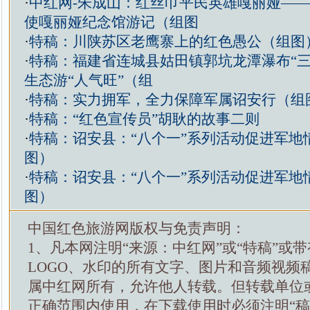
·
中红网-朱成山：红丝巾平民英雄嘎丽娅—
使嘎丽娅纪念馆游记（组图
·
特稿：川陕苏区老鹰寨上的红色愚公（组图
·
特稿：福建省连城县姑田镇郭坑龙潭瀑布“三
生态游“人气旺”（组
·
特稿：实力拥军，全力保障军属诏安行（组
·
特稿：“红色宣传员”胡耿的故事二则
·
特稿：诏安县：“八个一”系列活动促进军地情
图）
·
特稿：诏安县：“八个一”系列活动促进军地情
图）
中国红色旅游网版权与免责声明：
1、凡本网注明“来源：中红网”或“特稿”或
LOGO、水印的所有文字、图片和音频视频
属中红网所有，允许他人转载。但转载单位
正确范围内使用，在下载使用时必须注明“