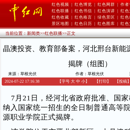
红色视频
|
红色博览
|
红色网群
|
作者
红色联播
|
红色书信
|
红色演讲
|
红色
红色收藏
|
红色格言
|
绿色景区
|
红色
景区地图
|
红色日历
|
红色图库
|
红色
当前位置：
新闻类
>>
红色联播
>>
正文
晶澳投资、教育部备案，河北邢台新能
揭牌（组图）
来源：草根光伏
作者：草根光伏
2024-07-22 17:16:38
【字号
大
中
小
】
【
打印
】
【
投稿
7月21日，经河北省政府批准、国家
纳入国家统一招生的全日制普通高等
源职业学院正式揭牌。