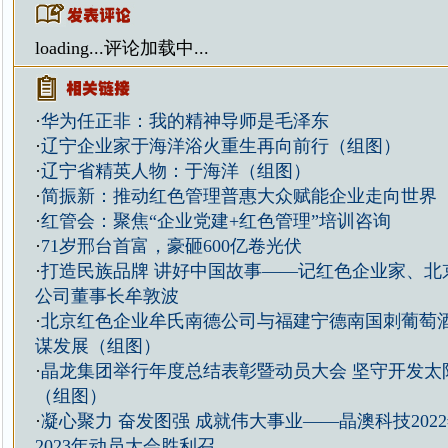
loading...
评论加载中...
·
华为任正非：我的精神导师是毛泽东
·
辽宁企业家于海洋浴火重生再向前行（组图）
·
辽宁省精英人物：于海洋（组图）
·
简振新：推动红色管理普惠大众赋能企业走向世界
·
红管会：聚焦“企业党建+红色管理”培训咨询
·
71岁邢台首富，豪砸600亿卷光伏
·
打造民族品牌 讲好中国故事——记红色企业家、北
公司董事长牟敦波
·
北京红色企业牟氏南德公司与福建宁德南国刺葡萄
谋发展（组图）
·
晶龙集团举行年度总结表彰暨动员大会 坚守开发太
（组图）
·
凝心聚力 奋发图强 成就伟大事业——晶澳科技202
2023年动员大会胜利召