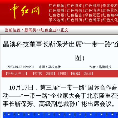
红色视频
红色博览
红色网群
作者专
|
|
|
红色联播
红色书信
红色演讲
红色景
|
|
|
红色收藏
红色格言
绿色景区
红色精
|
|
|
景区地图
红色日历
红色图库
红色文
|
|
|
当前位置：
新闻类
>>
红色企业
>>
正文
晶澳科技董事长靳保芳出席“一带一路”
图）
2023-10-18 10:40:01
来源：草根光伏
作者：晶澳科技
【字号
大
中
小
】
【
打印
】
【
投稿
】
【
纠错
】
【收藏】
【
论坛
】
10月17日，第三届“一带一路”国际合作
动——“一带一路”企业家大会于北京隆重
事长靳保芳、高级副总裁孙广彬出席会议。