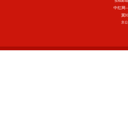
投稿邮
中红网
冀I
京公网