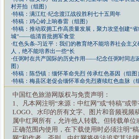
村开拍（组图）
·
特稿：满江红·纪念渡江战役胜利七十五周年
·
特稿：鸡心岭上响春雷（组图）
·
特稿：推动双拥工作高质量发展，聚力攻坚创建“省
城”——临清首批拥军食堂
·
红色头条-习近平：我们的教育绝不能培养社会主义
人，绝不能培养出一些“长
·
任弼时在共产国际的历史作用——纪念任弼时同志诞
图）
·
特稿：陈岱镇：缅怀革命先烈 传承红色基因（组图
·
特稿：梅县区老促会缅怀革命先烈赓续红色血脉（
中国红色旅游网版权与免责声明：
1、凡本网注明“来源：中红网”或“特稿”或
LOGO、水印的所有文字、图片和音频视频
属中红网所有，允许他人转载。但转载单位
正确范围内使用，在下载使用时必须注明“
网”和作者，否则，中红网将依法追究其法