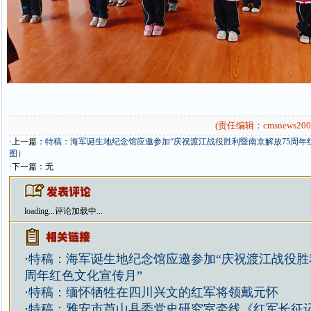
(责任编辑：cmsnews200
·上一篇：
特稿：海军诞生地纪念馆应邀参加“庆祝渡江战役胜利暨南京解放75周年
图）
·下一篇：无
loading...
评论加载中...
·
特稿：海军诞生地纪念馆应邀参加“庆祝渡江战役胜
周年红色文化宣传月”
·
特稿：缅怀牺牲在四川兴文的红军将领戴元怀
·
特稿：雅安市芦山县委党史研究室牵线《红军长征