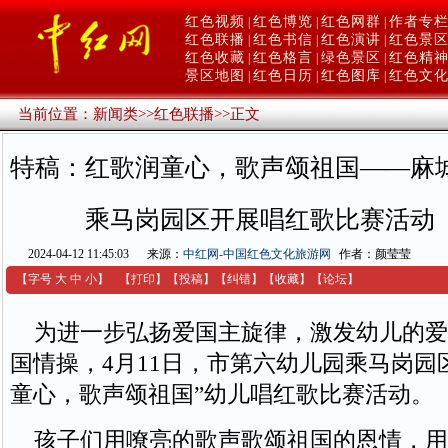
红色视频
红色博览
红色网群
作者专
|
|
|
红色联播
红色书信
红色演讲
红色景
|
|
|
红色收藏
红色格言
绿色景区
红色精
|
|
|
景区地图
红色日历
红色图库
红色文
|
|
|
当前位置：
新闻类
>>
红色联播
>>
正文
特稿：红歌润童心，歌声颂祖国——麻
乘马岗园区开展唱红歌比赛活动
2024-04-12 11:45:03
来源：
中红网-中国红色文化旅游网
作者：颜莹莹
【字号
大
中
小
】
【
打印
】
【
投稿
】
【
纠错
】
【收藏】
【
论坛
】
为进一步弘扬爱国主旋律，激发幼儿的爱
国情操，4月11日，市第六幼儿园乘马岗园
童心，歌声颂祖国”幼儿唱红歌比赛活动。
孩子们用嘹亮的歌声歌颂祖国的恩情，用