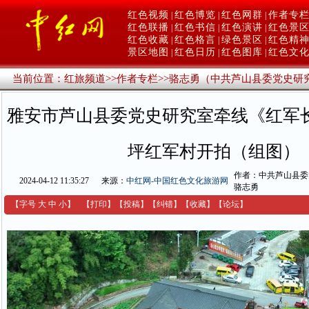
红色视频
红色博览
红色网群
作者专
|
|
|
红色联播
红色书信
红色演讲
红色景
|
|
|
红色收藏
红色格言
绿色景区
红色精
|
|
|
景区地图
红色日历
红色图库
红色文
|
|
|
当前位置：
红旅频道
>>
作者专栏
>>
骆志勇（中共芦山县委党史研
雅安市芦山县委党史研究室牵线《红军
坪红军村开拍（组图）
作者：中共芦山县委
2024-04-12 11:35:27
来源：
中红网-中国红色文化旅游网
骆志勇
【字号
大
中
小
】
【
打印
】
【
投稿
】
【
纠错
】
【收藏】
【
论坛
】