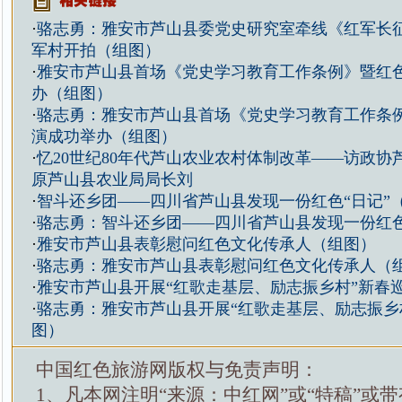
·
骆志勇：雅安市芦山县委党史研究室牵线《红军长
军村开拍（组图）
·
雅安市芦山县首场《党史学习教育工作条例》暨红
办（组图）
·
骆志勇：雅安市芦山县首场《党史学习教育工作条
演成功举办（组图）
·
忆20世纪80年代芦山农业农村体制改革——访政协
原芦山县农业局局长刘
·
智斗还乡团——四川省芦山县发现一份红色“日记”
·
骆志勇：智斗还乡团——四川省芦山县发现一份红色
·
雅安市芦山县表彰慰问红色文化传承人（组图）
·
骆志勇：雅安市芦山县表彰慰问红色文化传承人（
·
雅安市芦山县开展“红歌走基层、励志振乡村”新春
·
骆志勇：雅安市芦山县开展“红歌走基层、励志振乡
图）
中国红色旅游网版权与免责声明：
1、凡本网注明“来源：中红网”或“特稿”或