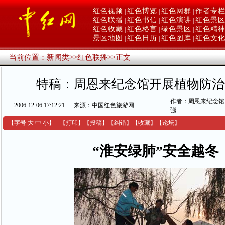
红色视频
红色博览
红色网群
作者专
|
|
|
红色联播
红色书信
红色演讲
红色景
|
|
|
红色收藏
红色格言
绿色景区
红色精
|
|
|
景区地图
红色日历
红色图库
红色文
|
|
|
当前位置：
新闻类
>>
红色联播
>>
正文
特稿：周恩来纪念馆开展植物防治
作者：周恩来纪念馆 
2006-12-06 17:12:21
来源：中国红色旅游网
强
【字号
大
中
小
】
【
打印
】
【
投稿
】
【
纠错
】
【收藏】
【
论坛
】
“淮安绿肺”安全越冬