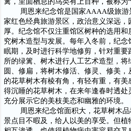
篱，里面栖息的鸟类有上百种，被称为“
周恩来纪念馆是国家AAAA级旅游
家红色经典旅游景区，政治意义深远，
厚。纪念馆不仅注重馆区树种的选用和
究树木造型与发展。每年入冬前，纪念
眠期，及时进行科学地修剪，针对重要
所的绿篱、树木进行人工艺术造型，将
圆、修扁，将树木修活、修灵、修美，
的花草树木有棱有角，有轻有重，有美
得沉睡的花草树木，在来年逢春时透处
充分展示它的美枝美态和幽雅的环境。
周恩来纪念馆面积大，花草树木品
景点目不暇及，给人以美的享受。但植
相互渗透，也使得植物病虫害容易交叉