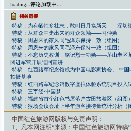
loading...
评论加载中...
·
特稿：为有牺牲多壮志，敢叫日月换新天——深切
·
特稿：从群众中走出来的群众领袖——习仲勋
·
特稿：周恩来的家风同毛泽东保持一致（组图）
·
特稿：周恩来的家风同毛泽东保持一致（组图）
·
特稿：不忘历史教训，铭记烈士功勋——茅山老区
团进军营开展巡回宣讲
·
特稿：红西路军纪念馆成为中国电影家协会、 中国
拍摄基地
·
特稿：红西路军纪念馆数字虚拟体验系统项目投入
·
特稿：三字经·中国梦
·
特稿：福建省首个红色书屋落户古田旅游区（组图
·
特稿：猴场会议会址上半年游客接待量统计分析（
中国红色旅游网版权与免责声明：
1、凡本网注明“来源：中国红色旅游网特稿