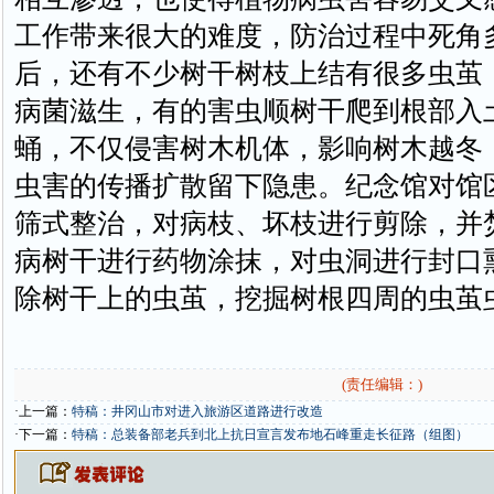
工作带来很大的难度，防治过程中死角
后，还有不少树干树枝上结有很多虫茧
病菌滋生，有的害虫顺树干爬到根部入
蛹，不仅侵害树木机体，影响树木越冬
虫害的传播扩散留下隐患。纪念馆对馆
筛式整治，对病枝、坏枝进行剪除，并
病树干进行药物涂抹，对虫洞进行封口
除树干上的虫茧，挖掘树根四周的虫茧
(责任编辑：)
·上一篇：
特稿：井冈山市对进入旅游区道路进行改造
·下一篇：
特稿：总装备部老兵到北上抗日宣言发布地石峰重走长征路（组图）