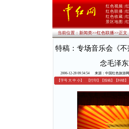
红色视频
|
红色联播
|
红色收藏
|
景区地图
|
当前位置：
新闻类
>>
红色联播
>>
正文
特稿：专场音乐会《不
念毛泽东
2006-12-28 09:34:54
来源：中国红色旅游
【字号
大
中
小
】
【
打印
】
【
投稿
】
【
纠错
】