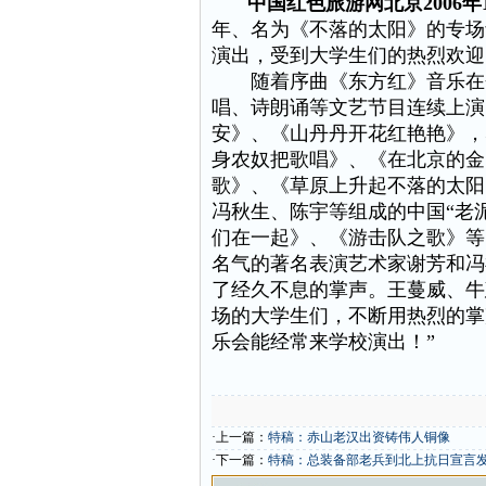
中国红色旅游网北京2006年1
年、名为《不落的太阳》的专场
演出，受到大学生们的热烈欢迎
随着序曲《东方红》音乐在会
唱、诗朗诵等文艺节目连续上演
安》、《山丹丹开花红艳艳》，
身农奴把歌唱》、《在北京的金
歌》、《草原上升起不落的太阳
冯秋生、陈宇等组成的中国“老
们在一起》、《游击队之歌》等
名气的著名表演艺术家谢芳和冯
了经久不息的掌声。王蔓威、牛
场的大学生们，不断用热烈的掌
乐会能经常来学校演出！”
·上一篇：
特稿：赤山老汉出资铸伟人铜像
·下一篇：
特稿：总装备部老兵到北上抗日宣言