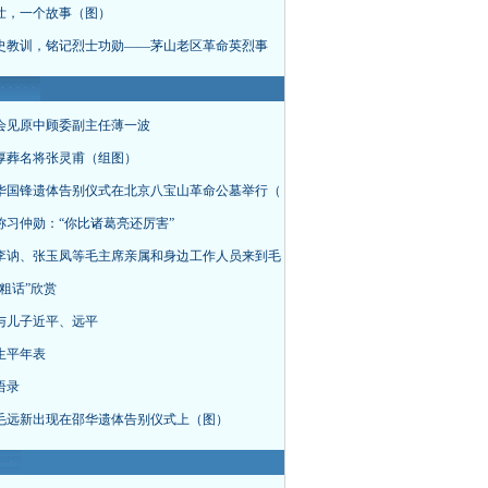
壮，一个故事（图）
史教训，铭记烈士功勋——茅山老区革命英烈事
会见原中顾委副主任薄一波
厚葬名将张灵甫（组图）
华国锋遗体告别仪式在北京八宝山革命公墓举行（
称习仲勋：“你比诸葛亮还厉害”
李讷、张玉凤等毛主席亲属和身边工作人员来到毛
粗话”欣赏
与儿子近平、远平
生平年表
语录
毛远新出现在邵华遗体告别仪式上（图）