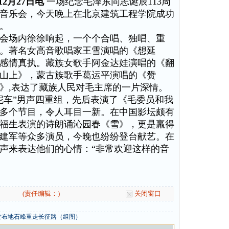
2月27日电
一场纪念毛泽东同志诞辰113周
音乐会，今天晚上在北京建筑工程学院成功
。
场内徐徐响起，一个个合唱、独唱、重
。著名女高音歌唱家王雪演唱的《想延
感情真执。藏族女歌手阿金达娃演唱的《翻
山上》，蒙古族歌手葛运平演唱的《赞
》,表达了藏族人民对毛主席的一片深情。
泥车”男声四重组，先后表演了《毛委员和我
多个节目，令人耳目一新。在中国影坛颇有
福生表演的诗朗诵沁园春《雪》，更是羸得
建军等众多演员，今晚也纷纷登台献艺。在
声来表达他们的心情：“非常欢迎这样的音
(责任编辑：)
关闭窗口
发布地石峰重走长征路（组图）