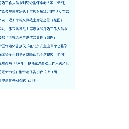
身边工作人员来到纪念堂怀念老人家（组图）
首都各界隆重纪念毛主席诞辰116周年活动在京
，李讷、毛新宇等来到毛主席纪念堂（组图）
李讷、张玉凤等毛主席亲属和身边工作人员来
参加华国锋遗体告别仪式集锦（组图）
华国锋遗体告别仪式在北京八宝山革命公墓举
华国锋年年到纪念堂瞻仰毛主席遗容（组图）
主席诞辰114周年 原毛主席身边工作人员来到
毛远新出现在邵华遗体告别仪式上（图）
邵华遗体告别仪式（组图）