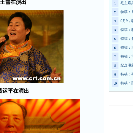
王雪在演出
毛主席
特稿：
9月9
特稿：
特稿：
特稿：
特稿：
纪念毛
特稿：
特稿：
葛运平在演出