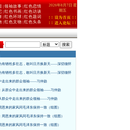
2026年8月7日 星
闻
领袖故事
红色恋情
|
|
期五
记
红色书画
红色访谈
|
|
舞
红色环球
红色题词
|
|
物
红色文物
红色头条
|
|
：
为有牺牲多壮志，敢叫日月换新天——深切缅怀
为有牺牲多壮志，敢叫日月换新天——深切缅怀
中走出来的群众领袖——习仲勋
：从群众中走出来的群众领袖——习仲勋
从群众中走出来的群众领袖——习仲勋
周恩来的家风同毛泽东保持一致（组图）
：周恩来的家风同毛泽东保持一致（组图）
周恩来的家风同毛泽东保持一致（组图）