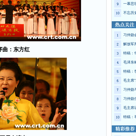
一幕悲
不忘历
习仲勋
解放军
序曲：东方红
特稿：
毛泽东
特稿：
毛主席“
习仲勋
习仲勋
毛主席
特稿：