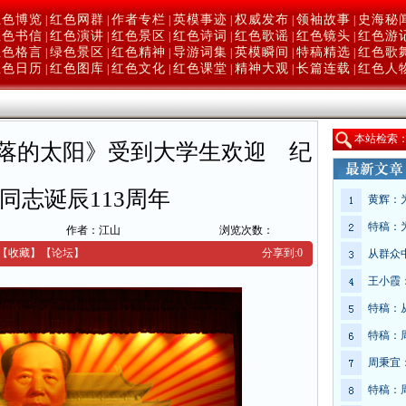
红色博览
红色网群
作者专栏
英模事迹
权威发布
领袖故事
史海秘
|
|
|
|
|
|
红色书信
红色演讲
红色景区
红色诗词
红色歌谣
红色镜头
红色游
|
|
|
|
|
|
红色格言
绿色景区
红色精神
导游词集
英模瞬间
特稿精选
红色歌
|
|
|
|
|
|
红色日历
红色图库
红色文化
红色课堂
精神大观
长篇连载
红色人
|
|
|
|
|
|
本
站检索
落的太阳》受到大学生欢迎 纪
同志诞辰113周年
黄辉：
特稿：
网
作者：江山
浏览次数：
【收藏】
【
论坛
】
分享到:
0
从群众
王小霞
特稿：
特稿：
周秉宜
特稿：