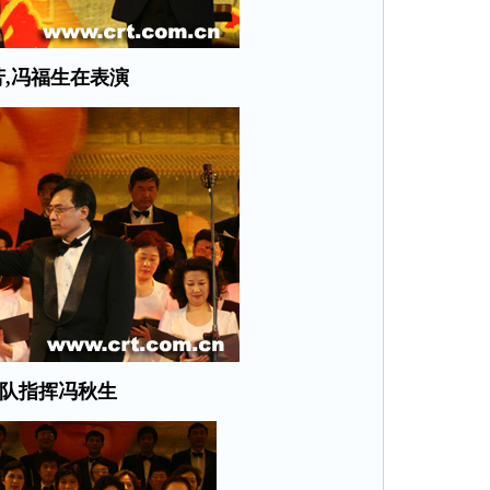
芳,冯福生在表演
队指挥冯秋生