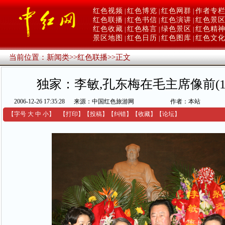
红色视频
红色博览
红色网群
作者专
|
|
|
红色联播
红色书信
红色演讲
红色景
|
|
|
红色收藏
红色格言
绿色景区
红色精
|
|
|
景区地图
红色日历
红色图库
红色文
|
|
|
当前位置：
新闻类
>>
红色联播
>>
正文
独家：李敏,孔东梅在毛主席像前(12
2006-12-26 17:35:28
来源：中国红色旅游网
作者：本站
【字号
大
中
小
】
【
打印
】
【
投稿
】
【
纠错
】
【收藏】
【
论坛
】