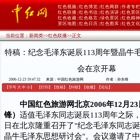
红色视频
红色博览
红色网群
作者专
|
|
|
红色联播
红色书信
红色演讲
红色景
|
|
|
红色收藏
红色格言
绿色景区
红色精
|
|
|
景区地图
红色日历
红色图库
红色文
|
|
|
当前位置：
新闻类
>>
红色联播
>>
正文
特稿：纪念毛泽东诞辰113周年暨晶牛
会在京开幕
2006-12-23 19:47:32
来源：中国红色旅游网
作者：孙东锋
【字号
大
中
小
】
【
打印
】
【
投稿
】
【
纠错
】
【收藏】
【
论坛
】
中国红色旅游网北京2006年12月2
锋）
适值毛泽东同志诞辰113周年之际
日在北京隆重召开了"纪念毛泽东同志诞
晶牛毛泽东思想研讨会"。会议邀请了