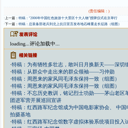
(责任编辑：)
·上一篇：
特稿：“2006年中国红色旅游十大景区十大人物”授牌仪式在京举行
·下一篇：
特稿：总装备部老兵到北上抗日宣言发布地石峰重走长征路（组图）
loading...
评论加载中...
·
特稿：为有牺牲多壮志，敢叫日月换新天——深切
·
特稿：从群众中走出来的群众领袖——习仲勋
·
特稿：周恩来的家风同毛泽东保持一致（组图）
·
特稿：周恩来的家风同毛泽东保持一致（组图）
·
特稿：不忘历史教训，铭记烈士功勋——茅山老区
团进军营开展巡回宣讲
·
特稿：红西路军纪念馆成为中国电影家协会、 中国
拍摄基地
·
特稿：红西路军纪念馆数字虚拟体验系统项目投入