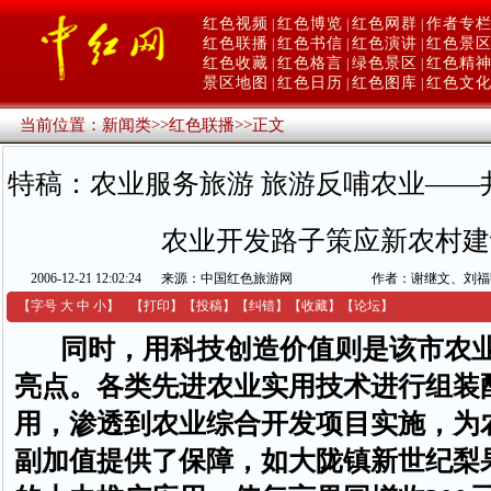
红色视频
红色博览
红色网群
作者专
|
|
|
红色联播
红色书信
红色演讲
红色景
|
|
|
红色收藏
红色格言
绿色景区
红色精
|
|
|
景区地图
红色日历
红色图库
红色文
|
|
|
当前位置：
新闻类
>>
红色联播
>>
正文
特稿：农业服务旅游 旅游反哺农业——
农业开发路子策应新农村建
2006-12-21 12:02:24
来源：中国红色旅游网
作者：谢继文、刘福
【字号
大
中
小
】
【
打印
】
【
投稿
】
【
纠错
】
【收藏】
【
论坛
】
同时，用科技创造价值则是该市农
亮点。各类先进农业实用技术进行组装
用，渗透到农业综合开发项目实施，为
副加值提供了保障，如大陇镇新世纪梨