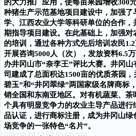
的大力推广应用，使每亩果园增收
300
种猪生产示范基地项目建设中，加强了
学、江西农业大学等科研单位的合作，
期指导项目建设。在此基础上，加强对
的培训，通过各种方式先后培训农民
1.2
开展咨询
5000
人（次），发放资料
6.5
万
办井冈山市“奈李王”评比大赛。井冈山
司建成了总面积达
1500
亩的优质茶园，
碧玉”和“井冈翠绿”两国家级名牌商标
销全国和东南亚地区。对有机蔬菜、茶
个具有明显竞争力的农业主导产品进行
品认证，进行商标注册，成为井冈山绿
场竞争的一张特色“名片”。