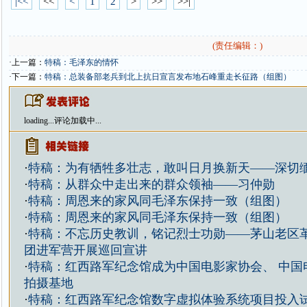
|<<
<<
<
1
2
>
>>
>>|
(责任编辑：)
·上一篇：
特稿：毛泽东的情怀
·下一篇：
特稿：总装备部老兵到北上抗日宣言发布地石峰重走长征路（组图）
loading...
评论加载中...
·
特稿：为有牺牲多壮志，敢叫日月换新天——深切
·
特稿：从群众中走出来的群众领袖——习仲勋
·
特稿：周恩来的家风同毛泽东保持一致（组图）
·
特稿：周恩来的家风同毛泽东保持一致（组图）
·
特稿：不忘历史教训，铭记烈士功勋——茅山老区
团进军营开展巡回宣讲
·
特稿：红西路军纪念馆成为中国电影家协会、 中国
拍摄基地
·
特稿：红西路军纪念馆数字虚拟体验系统项目投入