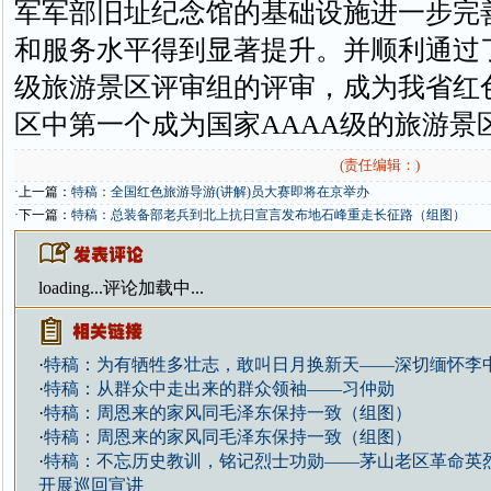
军军部旧址纪念馆的基础设施进一步完
和服务水平得到显著提升。并顺利通过了
级旅游景区评审组的评审，成为我省红
区中第一个成为国家AAAA级的旅游景
(责任编辑：)
·上一篇：
特稿：全国红色旅游导游(讲解)员大赛即将在京举办
·下一篇：
特稿：总装备部老兵到北上抗日宣言发布地石峰重走长征路（组图）
loading...
评论加载中...
·
特稿：为有牺牲多壮志，敢叫日月换新天——深切缅怀李
·
特稿：从群众中走出来的群众领袖——习仲勋
·
特稿：周恩来的家风同毛泽东保持一致（组图）
·
特稿：周恩来的家风同毛泽东保持一致（组图）
·
特稿：不忘历史教训，铭记烈士功勋——茅山老区革命英
开展巡回宣讲