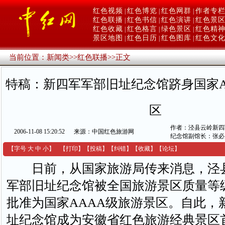
红色视频
红色博览
红色网群
作者专
|
|
|
红色联播
红色书信
红色演讲
红色景
|
|
|
红色收藏
红色格言
绿色景区
红色精
|
|
|
景区地图
红色日历
红色图库
红色文
|
|
|
当前位置：
新闻类
>>
红色联播
>>
正文
特稿：新四军军部旧址纪念馆跻身国家A
区
作者：泾县云岭新四
2006-11-08 15:20:52
来源：中国红色旅游网
纪念馆副馆长：张必
【字号
大
中
小
】
【
打印
】
【
投稿
】
【
纠错
】
【收藏】
【
论坛
】
日前，从国家旅游局传来消息，泾
军部旧址纪念馆被全国旅游景区质量等
批准为国家AAAA级旅游景区。自此，
址纪念馆成为安徽省红色旅游经典景区首