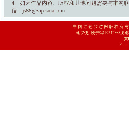
4、如因作品内容、版权和其他问题需要与本网
信：js88@vip.sina.com
中 国 红 色 旅 游 网 版 权 所 
建议使用分辩率1024*768浏
冀I
E-mai