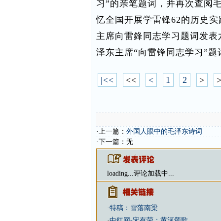
习”的亲笔题词，并再次查阅
忆全国开展学雷锋62的历史
主席向雷鋒同志学习题词发表
泽东主席“向雷锋同志学习”
|<<
<<
<
1
2
>
·上一篇：
外国人眼中的毛泽东诗词
·下一篇：无
loading...
评论加载中...
·
特稿：雪落南梁
·
中红网-宋有荣：黄河颂歌