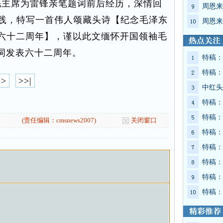
毛主席为雷锋亲笔题词前后经历，深情回
周恩来
实践，特写一首伟人颂藏头诗【纪念毛泽东
周恩来
六十二周年】，谨以此文缅怀开国领袖毛
题词发表六十二周年。
特稿：
特稿：
>>
>>|
中红头
特稿：
特稿：
(责任编辑：cmsnews2007)
关闭窗口
特稿：
特稿：
特稿：
特稿：
特稿：