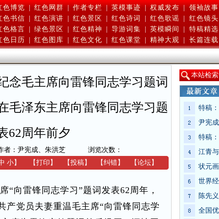
红色博览
|
红色网群
|
作者专栏
|
英模事迹
|
权威发布
|
领袖故事
红色书信
|
红色演讲
|
红色景区
|
红色诗词
|
红色歌谣
|
红色镜头
红色格言
|
绿色景区
|
红色精神
|
导游词集
|
英模瞬间
|
特稿精选
红色日历
|
红色图库
|
红色文化
|
红色课堂
|
精神大观
|
长篇连载
本
站检索
纪念毛主席向雷锋同志学习题词
在毛泽东主席向雷锋同志学习题
特稿：
尹宪成
表62周年前夕
特稿：
作者：尹宪成、朱洪芝
浏览次数：
江青与
中
小
】
【
打印
】
【
投稿
】
【
纠错
】
【
论坛
】
状元画
世界经
“向雷锋同志学习”题词发表62周年，
陈先义
老共产党员夫妻重温毛主席“向雷锋同志学
全国优