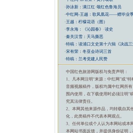
·
孙泳新：满江红·颂红色鲁海员
·
中红网-王越：歌凤凰花——赠毕业
·
王越：柠檬花语（图）
·
李永海：《沁园春》·读史
·
秦关汉雪：天马撕恶
·
特稿：读浦口文史第十六辑《决战三
·
宋有荣：冬亚会诗词三首
·
特稿：兰考党建人民赞
中国红色旅游网版权与免责声明：
1、凡本网注明“来源：中红网”或“
音频视频稿件，版权均属中红网所有
围内使用，在下载使用时必须注明“
究其法律责任。
2、本网其他来源作品，均转载自其
化，此类稿件不代表本网观点。
3、任何单位或个人认为本网站或本
本网站书面反馈，并提供身份证明，