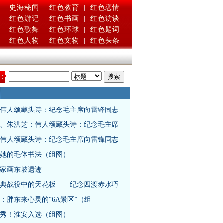
|
史海秘闻
|
红色教育
|
红色恋情
|
红色游记
|
红色书画
|
红色访谈
|
红色歌舞
|
红色环球
|
红色题词
|
红色人物
|
红色文物
|
红色头条
：
伟人颂藏头诗：纪念毛主席向雷锋同志
、朱洪芝：伟人颂藏头诗：纪念毛主席
伟人颂藏头诗：纪念毛主席向雷锋同志
她的毛体书法（组图）
家画东坡遗迹
典战役中的天花板——纪念四渡赤水巧
：​胖东来心灵的“6A景区”（组
秀！淮安入选（组图）