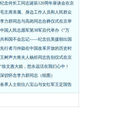
纪念何长工同志诞辰120周年座谈会在京
毛主席亲属、身边工作人员和人民群众
李力群同志与高岗同志合葬仪式在京举
中国人民志愿军第38军后代举办《“万
共和国不会忘记——纪念抗美援朝出国
先行者习仲勋在中国改革开放的历史时
王树声大将夫人杨炬同志告别仪式在京
“徐文惠大姐，您永远活在我们心中！
深切怀念李力群同志（组图）
各界人士前往八宝山与女红军王定国告