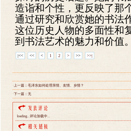
造诣和个性，更反映了那
通过研究和欣赏她的书法
这位历史人物的多面性和
到书法艺术的魅力和价值
|<<
<<
<
1
2
>
>>
>>|
·上一篇：
毛泽东如何处理亲情、友情、乡情？
·下一篇：无
loading...
评论加载中...