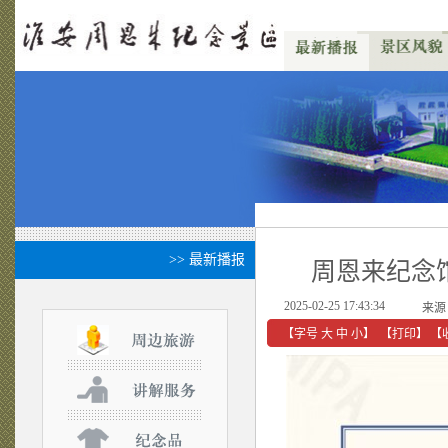
>> 最新播报
周恩来纪念
2025-02-25 17:43:34
来源
【字号
大
中
小
】
【
打印
】
【