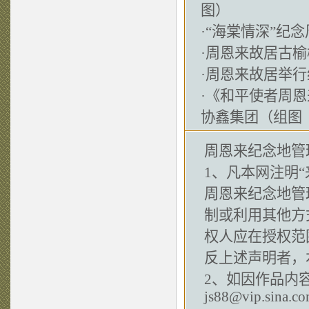
图）
·
“海棠情深”纪
·
周恩来故居古榆
·
周恩来故居举行
·
《和平使者周恩
协鑫集团（组图
周恩来纪念地管
1、凡本网注明“
周恩来纪念地管
制或利用其他方
权人应在授权范
反上述声明者，
2、如因作品内
js88@vip.sina.c