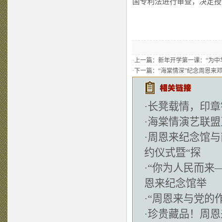
国专利法进行审查，决定授
·上一篇：
新年开学第一课：“为中
·下一篇：
“海棠情深”纪念周恩来
·
长凳载情，印章
·
海棠情演艺联盟
·
周恩来纪念馆与
约仪式暨“探
·
“你为人民而来
恩来纪念馆举
·
“周恩来与党的
·
珍贵藏品！周恩