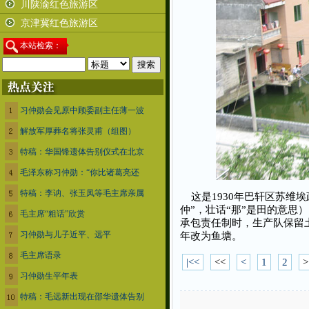
川陕渝红色旅游区
京津冀红色旅游区
本
站检索：
习仲勋会见原中顾委副主任薄一波
解放军厚葬名将张灵甫（组图）
特稿：华国锋遗体告别仪式在北京
毛泽东称习仲勋：“你比诸葛亮还
特稿：李讷、张玉凤等毛主席亲属
这是1930年巴轩区苏维
仲”，壮话“那”是田的意思
毛主席“粗话”欣赏
承包责任制时，生产队保留土
习仲勋与儿子近平、远平
年改为鱼塘。
毛主席语录
|<<
<<
<
1
2
>
习仲勋生平年表
特稿：毛远新出现在邵华遗体告别