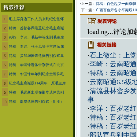
·上一篇：
特稿：百色起义一面旗帜
·下一篇：
广西百色筹备小平诞辰11
毛主席身边工作人员来到纪念堂怀
特稿：首都各界隆重纪念毛主席诞
loading...
评论加载
9月9，李讷、毛新宇等来到毛主席
特稿：李讷、张玉凤等毛主席亲属
·
石上微尘：上党
特稿：参加华国锋遗体告别仪式集
·
李崎：云南昭通
特稿：华国锋遗体告别仪式在北京
·
特稿：云南昭通
特稿：华国锋年年到纪念堂瞻仰毛
·
云南昭通6.5
纪念毛主席诞辰114周年 原毛主席
·
清流县林畲乡发
特稿：毛远新出现在邵华遗体告别
事
特稿：邵华遗体告别仪式（组图）
·
李洋：百岁老红
·
特稿：百岁老红
·
特稿：百岁老红
·
部队官兵到中国