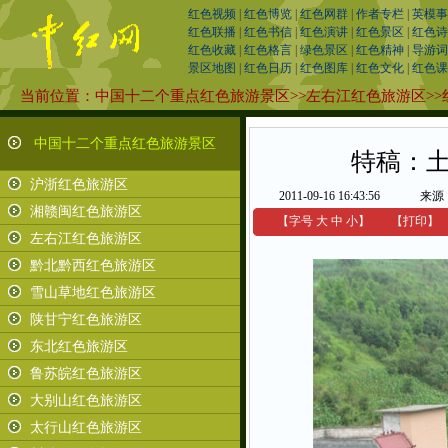
红色视频
|
红色博览
|
红色网群
|
作者专栏
|
英模事
红色联播
|
红色书信
|
红色演讲
|
红色景区
|
红色诗
红色收藏
|
红色格言
|
绿色景区
|
红色精神
|
导游词
景区地图
|
红色日历
|
红色图库
|
红色文化
|
红色课
当前位置：
中国十二个重点红色旅游景区
>>
左右江红色旅游区
>>
中国十二个重点红色旅游景区
特稿：
沪浙红色旅游区
2011-09-16 16:43:56
来源
湘赣闽红色旅游区
【字号
大
中
小
】
【
打印
】
左右江红色旅游区
黔北黔西红色旅游区
雪山草地红色旅游区
陕甘宁红色旅游区
东北红色旅游区
鲁苏皖红色旅游区
大别山红色旅游区
太行山红色旅游区