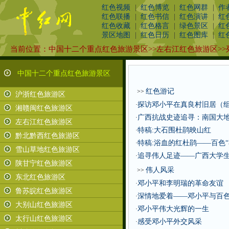
红色视频
|
红色博览
|
红色网群
|
作
红色联播
|
红色书信
|
红色演讲
|
红
红色收藏
|
红色格言
|
绿色景区
|
红
景区地图
|
红色日历
|
红色图库
|
红
当前位置：
中国十二个重点红色旅游景区
>>
左右江红色旅游区
>>
中国十二个重点红色旅游景区
红色游记
>>
沪浙红色旅游区
探访邓小平在真良村旧居（
·
湘赣闽红色旅游区
广西抗战史迹追寻：南国大
·
左右江红色旅游区
特稿:大石围杜鹃映山红
·
黔北黔西红色旅游区
特稿:浴血的红杜鹃——百色“
·
雪山草地红色旅游区
追寻伟人足迹——广西大学
·
陕甘宁红色旅游区
伟人风采
>>
东北红色旅游区
邓小平和李明瑞的革命友谊
·
鲁苏皖红色旅游区
深情地爱着——邓小平与百
·
大别山红色旅游区
邓小平伟大光辉的一生
·
太行山红色旅游区
感受邓小平外交风采
·