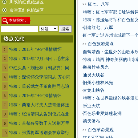
川陕渝红色旅游区
红七、八军
>>
京津冀红色旅游区
特稿：红七军军部旧址讲解
·
特稿：陈漫远将军和百色起
·
本
站检索：
创建红七、八军
·
红七军走过连州古城留下一
·
百色旅游景点
>>
特稿：2015年“9·9”深情缅怀
自驾靖西：尘世外的山歌水
·
特稿：2015年12月26日，毛主席
特稿：靖西 神奇美丽的山水
·
鹅泉竹林风光
·
中红头条：刘松林（刘思齐）同
通灵大峡谷
·
特稿：深切怀念李昭同志 齐心同
旧州小桂林风光
·
特稿：董必武之子董良翮同志追
古龙山峡谷
·
特稿：2016年“9·9”深情缅怀
特稿：在世界最绿的峡谷漫
·
特稿：粟裕大将夫人楚青遗体送
乐业天坑
·
百色乐业罗妹莲花洞
·
特稿：张洁清同志告别仪式在北
德天瀑布
·
特稿：首都各界数千人送别万里
百色革命景观
>>
特稿：张震将军送别会在京举行
红八军军部旧址