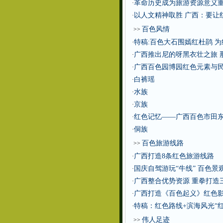
革命历史成为旅游资源意义重
·
以人文精神取胜 广西：要让
·
百色风情
>>
特稿:百色大石围嫣红杜鹃 
·
广西推出尼的呀黑衣壮之旅 
·
广西百色园博园红色元素与
·
白裤瑶
·
水族
·
京族
·
红色记忆——广西百色市田
·
侗族
·
百色旅游线路
>>
广西打造8条红色旅游线路
·
国庆自驾游玩“牛线” 百色景
·
广西整合优势资源 重拳打造
·
广西打造《百色起义》红色
·
特稿：红色路线+滨海风光“
·
伟人足迹
>>