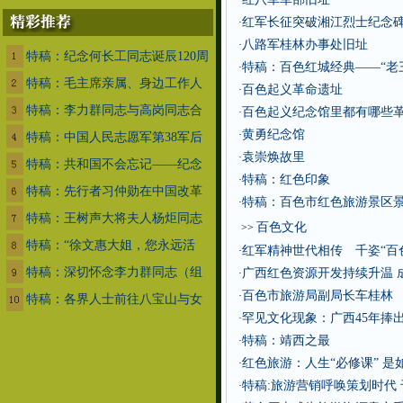
·
红军长征突破湘江烈士纪念
·
八路军桂林办事处旧址
·
特稿：纪念何长工同志诞辰120周
特稿：百色红城经典——“老三
·
特稿：毛主席亲属、身边工作人
百色起义革命遗址
·
特稿：李力群同志与高岗同志合
百色起义纪念馆里都有哪些
·
黄勇纪念馆
·
特稿：中国人民志愿军第38军后
袁崇焕故里
·
特稿：共和国不会忘记——纪念
特稿：红色印象
·
特稿：先行者习仲勋在中国改革
特稿：百色市红色旅游景区
·
特稿：王树声大将夫人杨炬同志
百色文化
>>
特稿：“徐文惠大姐，您永远活
红军精神世代相传 千姿“百
·
特稿：深切怀念李力群同志（组
广西红色资源开发持续升温 
·
百色市旅游局副局长车桂林
·
特稿：各界人士前往八宝山与女
罕见文化现象：广西45年捧出
·
特稿：靖西之最
·
红色旅游：人生“必修课” 是
·
特稿:旅游营销呼唤策划时代
·