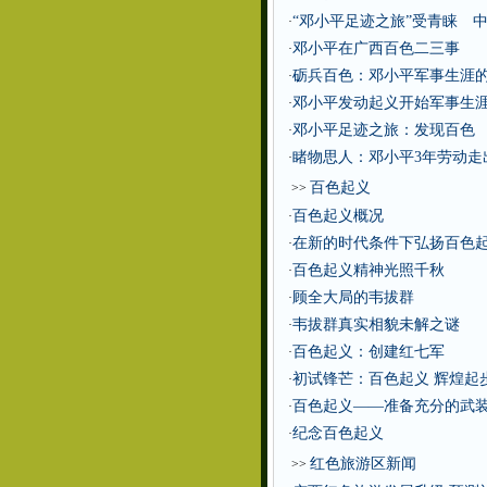
“邓小平足迹之旅”受青睐 
·
邓小平在广西百色二三事
·
砺兵百色：邓小平军事生涯
·
邓小平发动起义开始军事生
·
邓小平足迹之旅：发现百色
·
睹物思人：邓小平3年劳动走
·
百色起义
>>
百色起义概况
·
在新的时代条件下弘扬百色
·
百色起义精神光照千秋
·
顾全大局的韦拔群
·
韦拔群真实相貌未解之谜
·
百色起义：创建红七军
·
初试锋芒：百色起义 辉煌起步
·
百色起义——准备充分的武
·
纪念百色起义
·
红色旅游区新闻
>>