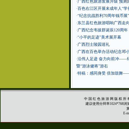
广西红色旅游发展升级 预测旅
·
百色右江区开展未成年人“学
·
“纪念抗战胜利70周年钱币展
·
东兰县红色旅游唱响广西走
·
广西纪念韦拔群诞辰120周年
·
“小平的足迹”美术展开幕
·
广西烈士陵园巡礼
·
广西在百色举办活动纪念邓小
·
沿伟人足迹 奋力向前冲——
·
暨“游泳健将”游右
特稿：感同身受 倍加鼓舞—
·
中 国 红 色 旅 游 网 版 权 所 
建议使用分辩率1024*768
冀
E-ma