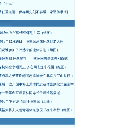
拾（十三）
承任重道远，保存历史刻不容缓，家谱传承“研
015年“9·9”深情缅怀毛主席（组图）
015年12月26日，毛主席亲属怀念他老人家
图说谁参加了叶选宁的遗体告别（组图）
痛悼李昭 怀念耀邦——李昭同志遗体告别仪式
深切怀念李昭同志 齐心同志送来花圈（组图）
董必武之子董良翮同志追悼会在北京八宝山举行（
最后一位开国中将王秉璋同志遗体告别仪式在京举
老一辈革命家谭震林同志长子谭淮远病逝
016年“9·9”深情缅怀毛主席（组图）
粟裕大将夫人楚青遗体送别仪式在京举行（组图）