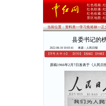
红色视频
|
红色联播
|
红色收藏
|
景区地图
|
当前位置：
资料类
>>
学习焦裕禄
>>
正
县委书记的
2022-06-10 10:03:41
来源：人民日报
【字号
大
中
小
】
【
打印
】
【
投稿
】
【
纠错
】
原稿1966年2月7日发表于《人民日