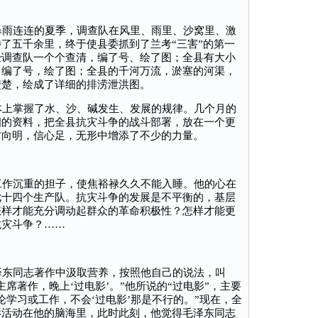
雨连连的夏季，调查队在风里、雨里、沙窝里、激
了五千余里，终于使县委抓到了兰考“三害”的第一
经调查队一个个查清，编了号、绘了图；全县有大小
，编了号，绘了图；全县的千河万流，淤塞的河渠，
楚楚，绘成了详细的排涝泄洪图。
上掌握了水、沙、碱发生、发展的规律。几个月的
细的资料，把全县抗灾斗争的战斗部署，放在一个更
方向明，信心足，无形中增添了不少的力量。
作沉重的担子，使焦裕禄久久不能入睡。他的心在
七十四个生产队。抗灾斗争的发展是不平衡的，基层
怎样才能充分调动起群众的革命积极性？怎样才能更
抗灾斗争？……
东同志著作中汲取营养，按照他自己的说法，叫
席著作，晚上‘过电影’。”他所说的“过电影”，主要
论学习或工作，不会‘过电影’那是不行的。”现在，全
影活动在他的脑海里，此时此刻，他觉得毛泽东同志