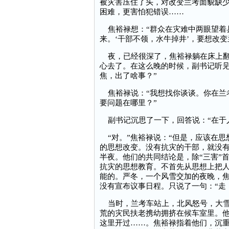
被灾害压住了头，对改变兰考面貌缺
困难，更害怕犯错误……
焦裕禄想：“群众在灾难中两眼望着
来。‘干部不领，水牛掉井’，要想改
夜，已经很深了，焦裕禄躺在床上翻
心去了。在这么晚的时候，副书记听见
焦，出了啥事？”
焦裕禄说：“我想找你谈谈。你在兰
要问题在哪里？”
副书记沉思了一下，回答说：“在于
“对。”焦裕禄说：“但是，应该在思
的思想改变。没有抗灾的干部，就没有
半夜。他们的共同结论是，除“三害”
抗灾的思想教育。不首先从思想上把人
能的。严冬，一个风雪交加的夜晚，
没有宣布议事日程。只说了一句：“走
当时，兰考车站上，北风怒号，大雪
荒的灾民扶老携幼拥挤在候车室里。
这里开过……。焦裕禄指着他们，沉重