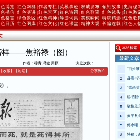
红色博览
红色网群
作者专栏
英模事迹
权威发布
领袖故事
史海秘
|
|
|
|
|
|
红色书信
红色演讲
红色景区
红色诗词
红色歌谣
红色镜头
红色游
|
|
|
|
|
|
红色格言
绿色景区
红色精神
导游词集
英模瞬间
特稿精选
红色歌
|
|
|
|
|
|
红色日历
红色图库
红色文化
红色课堂
精神大观
长篇连载
红色人
|
|
|
|
|
|
文
本
站检索
榜样——焦裕禄（图）
作者：穆青 冯健 周原
浏览次数：
“百姓
【收藏】
【
论坛
】
分享到:
0
县委书
报》。
“崇尚
秘书眼
敬挽蓝
黄平县
傅永曙
特稿：