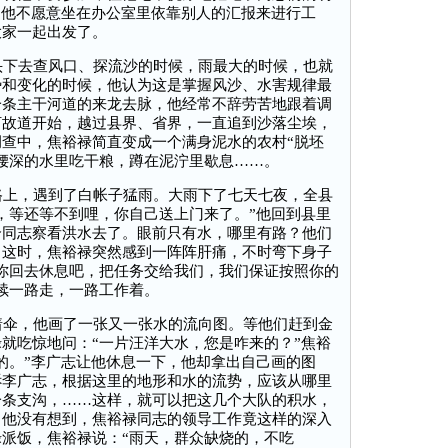
”他不愿意坐在办公室里依靠别人的汇报来进行工
大家一起出发了。
下去查风口、探流沙的时候，雨最大的时候，也就
势和变化的时候，他认为这是掌握风沙、水害规律最
一条主干河道的来龙去脉，他经常不辞劳苦地跟着调
河故道开始，越过县界、省界，一直追到沙落尘埃，
查中，焦裕禄简直变成一个满身泥水的农村“脱坯
腰深的水里吃干粮，蹲在泥泞里歇息……。
上，遇到了白帐子猛雨。大雨下了七天七夜，全县
，等还等不到哩，你自己送上门来了。”他回到县里
个同志察看洪水去了。眼前只有水，哪里有路？他们
。这时，焦裕禄突然感到一阵阵肝痛，不时弯下身子
你回去休息吧，把任务交给我们，我们保证按照你的
续一路走，一路工作着。
伞，他画了一张又一张水的流向图。等他们赶到金
就吃惊地问：“一片汪洋大水，您是咋来的？”焦裕
的。”李广志让他休息一下，他却拿出自己画的图
诉李广志，根据这里的地形和水的流势，应该从哪里
一条支沟，……这样，就可以把这几个大队的积水，
，他没有想到，焦裕禄同志的领导工作竟这样的深入
派饭，焦裕禄说：“雨天，群众缺烧的，不吃