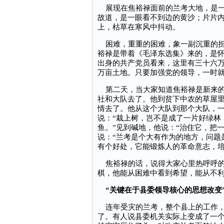
展现在焦裕禄面前的兰考大地，是一
故道，是一眼看不到边的黄沙；片片
上，枯草在寒风中抖动。
困难，重重的困难，象一副沉重的担
裕禄是带着《毛泽东选集》来的，是
出身的共产党员看来，这里有三十六
万亩土地。只要加强党的领导，一时
第二天，当大家知道焦裕禄是新来的
社和大队去了。他到贫下中农的草屋
情去了。他从这个大队到那个大队，
说：“栽上树，岂不是成了一片好绿林
鱼。”见到碱地，他说：“治住它，把
说：“兰考是个大有作为的地方，问题
有个好处，它能锻炼人的革命意志，培
焦裕禄的话，说得大家心里热呼呼的
棋，他能从困难中看到希望，能从不
“关键在于县委领导核心的思想改变
连年受灾的兰考，整个县上的工作，
了。有人说县委机关实际上变成了一