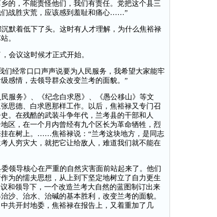
离乡的，不能责怪他们，我们有责任。党把这个县三
们战胜灾荒，应该感到羞耻和痛心……”
沉默着低下了头。这时有人才理解，为什么焦裕禄
车站。
，会议这时候才正式开始。
我们经常口口声声说要为人民服务，我希望大家能牢
级感情，去领导群众改变兰考的面貌。”
民服务》、《纪念白求恩》、《愚公移山》等文
象张思德、白求恩那样工作。以后，焦裕禄又专门召
争史。在残酷的武装斗争年代，兰考县的干部和人
个地区，在一个月内曾经有九个区长为革命牺牲，烈
挂在树上。……焦裕禄说：“兰考这块地方，是同志
兰考人穷灾大，就把它让给敌人，难道我们就不能在
委领导核心在严重的自然灾害面前站起来了。他们
所作为的懦夫思想，从上到下坚定地树立了自力更生
倡议和领导下，一个改造兰考大自然的蓝图制订出来
得治沙、治水、治碱的基本胜利，改变兰考的面貌。
了中共开封地委，焦裕禄在报告上，又着重加了几