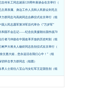
纪念何长工同志诞辰120周年座谈会在京举行（
毛主席亲属、身边工作人员和人民群众到毛主
李力群同志与高岗同志合葬仪式在京举行（组
中国人民志愿军第38军后代举办《“万岁军”
共和国不会忘记——纪念抗美援朝出国作战70
先行者习仲勋在中国改革开放的历史时刻（组
王树声大将夫人杨炬同志告别仪式在京举行（
“徐文惠大姐，您永远活在我们心中！”（组
深切怀念李力群同志（组图）
各界人士前往八宝山与女红军王定国告别（组