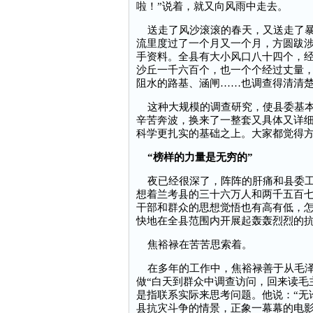
啦！”说着，就又向风雨中走去。
送走了风沙滚滚的春天，又送走了暴
流里度过了一个月又一个月，方圆跋涉
手资料。全县有大小风口八十四个，
沙丘一千六百个，也一个个经过丈量
阻水的路基、涵闸……也调查得清清
这种大规模的调查研究，使县委基本
辛苦奔波，换来了一整套又具体又详
科学更扎实的基础之上。大家都觉得
“榜样的力量是无穷的”
夜已经很深了，阵阵的肝痛和县委工
想着兰考县的三十六万人和两千五百
干部和群众的思想觉悟也有高有低，
快地在全县范围内开展起轰轰烈烈的
焦裕禄在苦苦思索着。
在多年的工作中，焦裕禄善于从毛泽
做“白天到群众中调查访问，回来读毛主
是指联系实际来思考问题。他说：“无
县抗灾斗争的情景，正象一幕幕的电