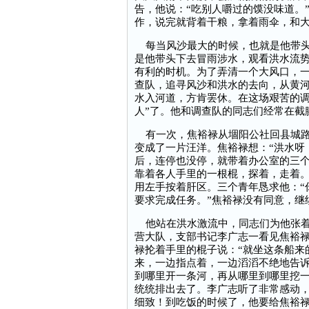
告，他说：“吃别人嚼过的馍没味道。
作，说完就背着干粮，拿着雨伞，和
每当风沙最大的时候，也就是他带头
是他带头下去冒雨涉水，观看洪水流
有利的时机。为了弄清一个大风口，
查队，追寻风沙和洪水的去向，从黄
水入河道，方肯罢休。在这场艰苦的调
人”了。他和调查队的同志们经常在截
有一次，焦裕禄从堌阳公社回县城路
变成了一片汪洋。焦裕禄想：“洪水呀
后，连停也没停，就带着办公室的三
靠着各人手里的一根棍，探着，走着
用左手按着肝区。三个青年恳求他：“
要求完成任务。”焦裕禄没有同意，继
他站在洪水激流中，同志们为他张着
营大队，支部书记李广志一看见焦裕禄
禄抡着手里的棍子说：“就坐这条船来
来，一边指点着，一边滔滔不绝地告
到哪里开一条河，再从哪里到哪里挖
统统排出去了。李广志听了非常感动
细致！到吃饭的时候了，他要给焦裕禄