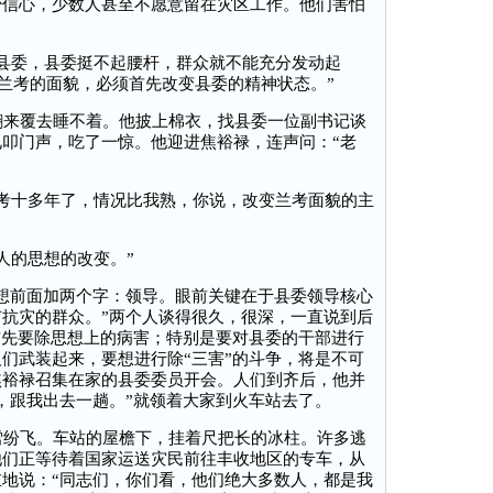
少信心，少数人甚至不愿意留在灾区工作。他们害怕
县委，县委挺不起腰杆，群众就不能充分发动起
变兰考的面貌，必须首先改变县委的精神状态。”
来覆去睡不着。他披上棉衣，找县委一位副书记谈
叩门声，吃了一惊。他迎进焦裕禄，连声问：“老
考十多年了，情况比我熟，你说，改变兰考面貌的主
人的思想的改变。”
想前面加两个字：领导。眼前关键在于县委领导核心
抗灾的群众。”两个人谈得很久，很深，一直说到后
首先要除思想上的病害；特别是要对县委的干部进行
们武装起来，要想进行除“三害”的斗争，将是不可
焦裕禄召集在家的县委委员开会。人们到齐后，他并
，跟我出去一趟。”就领着大家到火车站去了。
纷飞。车站的屋檐下，挂着尺把长的冰柱。许多逃
他们正等待着国家运送灾民前往丰收地区的专车，从
地说：“同志们，你们看，他们绝大多数人，都是我