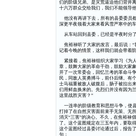
们的阶级兄弟。是灾荒逼迫他们背井
十六万群众交给我们，我们不能领导他
他没有再讲下去，所有的县委委员都
深更半夜领着大家来看风雪严寒中的
从车站回到县委，已经是半夜时分了
焦裕禄听了大家的发言，最后说：“
记着今晚的情景，这样我们就会带着阶
紧接着，焦裕禄组织大家学习《为人
章，鼓舞大家的革命干劲，鼓励大家
开了一次常委会，回忆兰考的革命斗
民，同敌人英勇搏斗，前仆后继。有
士马福重被敌人破腹后，肠子被拉出来
们用鲜血换来的。先烈们并没有因为
这里战胜灾害？”
一连串的阶级教育和思想斗争，使县
打掉了在自然灾害面前束手无策、无
消灭“三害”的决心。不久，在焦裕禄
了。这个蓝图规定在三五年内，要取
这个蓝图经过县委讨论通过后，报告
句：