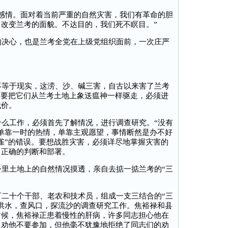
感情。面对着当前严重的自然灾害，我们有革命的胆
改变兰考的面貌。不达目的，我们死不瞑目。”
决心，也是兰考全党在上级党组织面前，一次庄严
等于现实，这涝、沙、碱三害，自古以来害了兰考
，要把它们从兰考土地上象送瘟神一样驱走，必须进
代价。
么工作，必须首先了解情况，进行调查研究。“没有
单靠一时的热情，单靠主观愿望，事情断然是办不好
雀”的错误。要想战胜灾害，必须详尽地掌握灾害的
出正确的判断和部署。
里土地上的自然情况摸透，亲自去掂一掂兰考的“三
二十个干部、老农和技术员，组成一支三结合的“三
洪水，查风口，探流沙的调查研究工作。焦裕禄和县
时候，焦裕禄正患着慢性的肝病，许多同志担心他在
，劝他不要参加，但他毫不犹豫地拒绝了同志们的劝