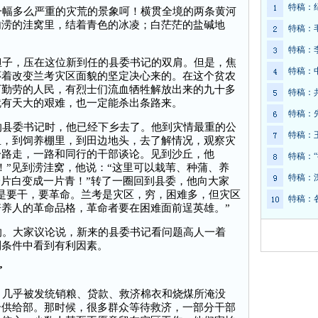
特稿：
幅多么严重的灾荒的景象呵！横贯全境的两条黄河
内涝的洼窝里，结着青色的冰凌；白茫茫的盐碱地
特稿：
特稿：
子，压在这位新到任的县委书记的双肩。但是，焦
特稿：
怀着改变兰考灾区面貌的坚定决心来的。在这个贫农
万勤劳的人民，有烈士们流血牺牲解放出来的九十多
特稿：
就有天大的艰难，也一定能杀出条路来。
特稿：
县委书记时，他已经下乡去了。他到灾情最重的公
特稿：
里，到饲养棚里，到田边地头，去了解情况，观察灾
一路走，一路和同行的干部谈论。见到沙丘，他
特稿：
！”见到涝洼窝，他说：“这里可以栽苇、种蒲、养
特稿：
一片白变成一片青！”转了一圈回到县委，他向大家
是要干，要革命。兰考是灾区，穷，困难多，但灾区
特稿：
养人的革命品格，革命者要在困难面前逞英雄。”
。大家议论说，新来的县委书记看问题高人一着
利条件中看到有利因素。
”
几乎被发统销粮、贷款、救济棉衣和烧煤所淹没
个供给部。那时候，很多群众等待救济，一部分干部