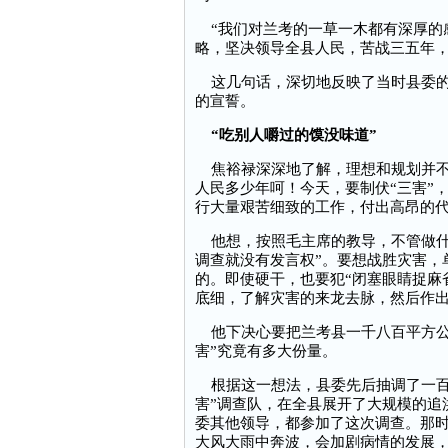
“我们对兰考的一草一木都有深厚的
略，坚决领导全县人民，苦战三五年，
这几句话，深切地反映了当时县委的
的宣誓。
“吃别人嚼过的馍没味道”
焦裕禄深深地了解，理想和规划并不
人民多少年呵！今天，要制伏“三害”
行大量艰苦细致的工作，付出高昂的
他想，按照毛主席的教导，不管做什
调查就没有发言权”。要想战胜灾害，
的。即使硬干，也要犯“闭塞眼睛捉麻
底细，了解灾害的来龙去脉，然后作
他下决心要把兰考县一千八百平方公
害”究竟有多大份量。
根据这一想法，县委先后抽调了一百
害”调查队，在全县展开了大规模的追
委其他领导，都参加了这次调查。那
大风大雨中奔波，会加剧病情的发展