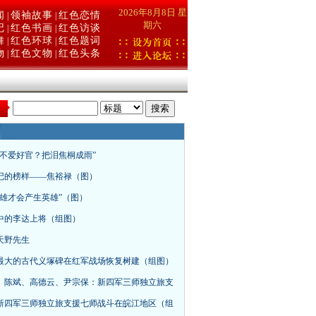
2026年8月8日 星
闻
领袖故事
红色恋情
|
|
期六
记
红色书画
红色访谈
|
|
舞
红色环球
红色题词
|
|
物
红色文物
红色头条
|
|
：
谁不爱好官？把泪焦桐成雨”
记的榜样——焦裕禄（图）
英雄才会产生英雄”（图）
中的李达上将（组图）
天野先生
最大的古代义塚碑在红军战场恢复树建（组图）
、陈斌、高德云、尹宗保：新四军三师独立旅支
新四军三师独立旅支援七师战斗在皖江地区（组