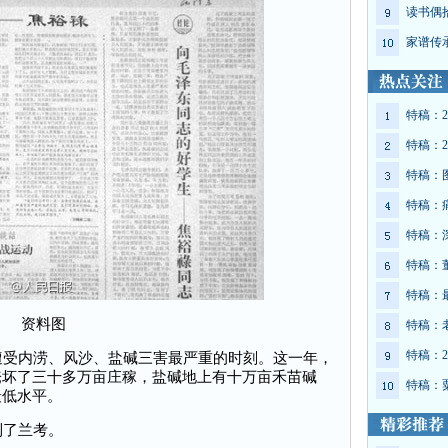
读书偶
家谱传
特稿：2
特稿：2
特稿：
特稿：
特稿：
特稿：
特稿：
资料图
特稿：
特稿：2
受内涝、风沙、盐碱三害最严重的时刻。这一年，
淹坏了三十多万亩庄稼，盐碱地上有十万亩禾苗碱
特稿：
最低水平。
了兰考。