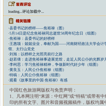
loading...
评论加载中...
·
县委书记的榜样——焦裕禄（图）
·
5月14日是纪念焦裕禄同志逝世58周年纪念日（组图）
·
焦裕禄：县委书记的好榜样
·
王惠颉：兢兢业业，奉献为国——河南财经政法大学会计
馆、太行山党史
·
刘旭：以榜样之光照亮前行之路
·
赵若倩：走进焦裕禄事迹展览馆，走近人民公仆的光辉岁
·
李柯思：学习焦裕禄精神，争做新时代好少年（组图）
·
黄良玉：人民公仆焦裕禄（组图）
·
特稿：人民公仆焦裕禄（组图）
·
观看《故事里的中国·焦裕禄》有感
中国红色旅游网版权与免责声明：
1、凡本网注明“来源：中红网”或“特稿”或带有中
印的所有文字、图片和音频视频稿件，版权均属