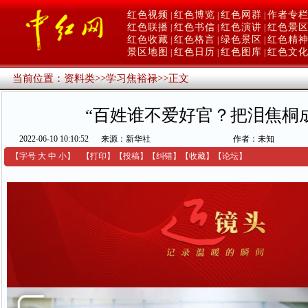
红色视频
红色博览
红色网群
作者专
|
|
|
红色联播
红色书信
红色演讲
红色景
|
|
|
红色收藏
红色格言
绿色景区
红色精
|
|
|
景区地图
红色日历
红色图库
红色文
|
|
|
当前位置：
资料类
>>
学习焦裕禄
>>
正文
“百姓谁不爱好官？把泪焦桐
2022-06-10 10:10:52
来源：新华社
作者：未知
【字号
大
中
小
】
【
打印
】
【
投稿
】
【
纠错
】
【收藏】
【
论坛
】