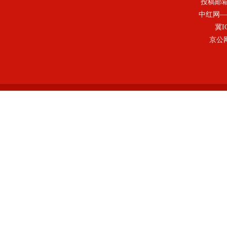
投稿邮
中红网—
冀I
京公网