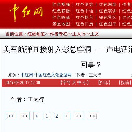
红色视频
|
红色博览
|
红色网群
|
作者
红色联播
|
红色书信
|
红色演讲
|
红色
红色收藏
|
红色格言
|
绿色景区
|
红色
景区地图
|
红色日历
|
红色图库
|
红色
当前位置：
红旅频道
>>
作者专栏
>>
王太行
>>
正文
美军航弹直接射入彭总窑洞，一声电话
回事？
来源：
中红网-中国红色文化旅游网
作者：王太行
2025-09-26 17:12:38
【字号
大
中
小
】
【
打印
】
【
投稿
作者：王太行
|<<
<<
<
1
2
>
>>
>>|