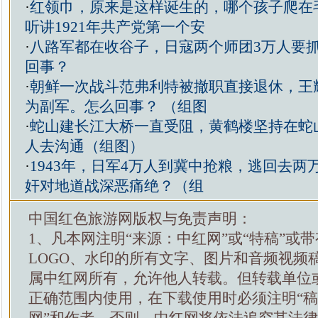
·
红领巾，原来是这样诞生的，哪个孩子爬在
听讲1921年共产党第一个安
·
八路军都在收谷子，日寇两个师团3万人要
回事？
·
朝鲜一次战斗范弗利特被撤职直接退休，王
为副军。怎么回事？ （组图
·
蛇山建长江大桥一直受阻，黄鹤楼坚持在蛇
人去沟通（组图）
·
1943年，日军4万人到冀中抢粮，逃回去两
奸对地道战深恶痛绝？（组
中国红色旅游网版权与免责声明：
1、凡本网注明“来源：中红网”或“特稿”或
LOGO、水印的所有文字、图片和音频视频
属中红网所有，允许他人转载。但转载单位
正确范围内使用，在下载使用时必须注明“