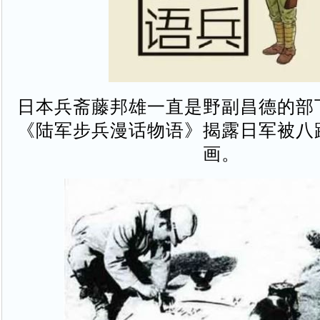
日本兵斋藤邦雄一直是野副昌德的部
《陆军步兵漫话物语》揭露日军被八
画。