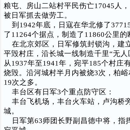
粮屯、房山二站村平民伤亡17045人，另
被日军抓去做劳工。
到1942年底，日寇在华北修了3771
了11264个据点，制造了11860公里
在北京郊区，日军修筑封锁沟，建
平毁村庄，沿长城一线制造千里“无人
从1937年至1941年，宛平185个村庄
烧毁。沿河城村半月内被烧3次，柏峪
19次之多。
丰台区有日军3个重点防守区：
丰台飞机场，丰台火车站，卢沟桥
城。
日军第63师团长野副昌德中将，指挥