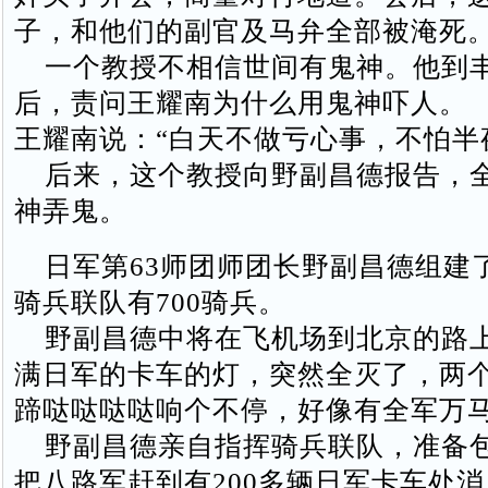
子，和他们的副官及马弁全部被淹死
一个教授不相信世间有鬼神。他到
后，责问王耀南为什么用鬼神吓人。
王耀南说：“白天不做亏心事，不怕半
后来，这个教授向野副昌德报告，
神弄鬼。
日军第63师团师团长野副昌德组建
骑兵联队有700骑兵。
野副昌德中将在飞机场到北京的路上
满日军的卡车的灯，突然全灭了，两
蹄哒哒哒哒响个不停，好像有全军万
野副昌德亲自指挥骑兵联队，准备
把八路军赶到有200多辆日军卡车处