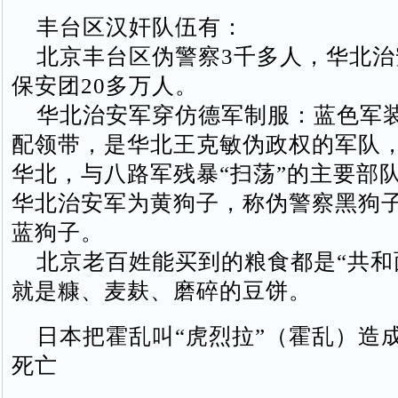
丰台区汉奸队伍有：
北京丰台区伪警察3千多人，华北治
保安团20多万人。
华北治安军穿仿德军制服：蓝色军
配领带，是华北王克敏伪政权的军队
华北，与八路军残暴“扫荡”的主要部
华北治安军为黄狗子，称伪警察黑狗
蓝狗子。
北京老百姓能买到的粮食都是“共和
就是糠、麦麸、磨碎的豆饼。
日本把霍乱叫“虎烈拉”（霍乱）造成
死亡