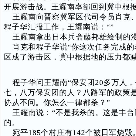
开展游击战。王耀南率部回到冀中根
王耀南向晋察冀军区代司令员肖克
程子华汇报工作，王耀南说：“”
王耀南拿出日本兵斋藤邦雄绘制的
肖克和程子华说“你这次任务完成的
区成了游击区，冀中根据地的压力都减
程子华问王耀南“保安团20多万人，
七，八万保安团的人？八路军的政策
协从不问。你怎么一律都杀？”
王耀南说：“不是我杀的。这是丰台
的。
宛平185个村庄有142个被日军烧毁