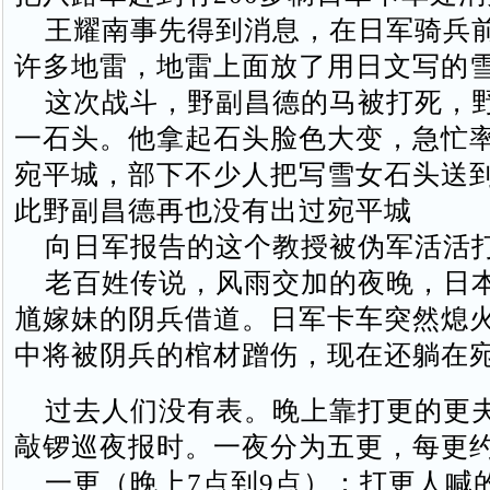
王耀南事先得到消息，在日军骑兵
许多地雷，地雷上面放了用日文写的
这次战斗，野副昌德的马被打死，
一石头。他拿起石头脸色大变，急忙
宛平城，部下不少人把写雪女石头送
此野副昌德再也没有出过宛平城
向日军报告的这个教授被伪军活活
老百姓传说，风雨交加的夜晚，日
馗嫁妹的阴兵借道。日军卡车突然熄
中将被阴兵的棺材蹭伤，现在还躺在
过去人们没有表。晚上靠打更的更
敲锣巡夜报时。一夜分为五更，每更
一更（晚上7点到9点）：打更人喊的