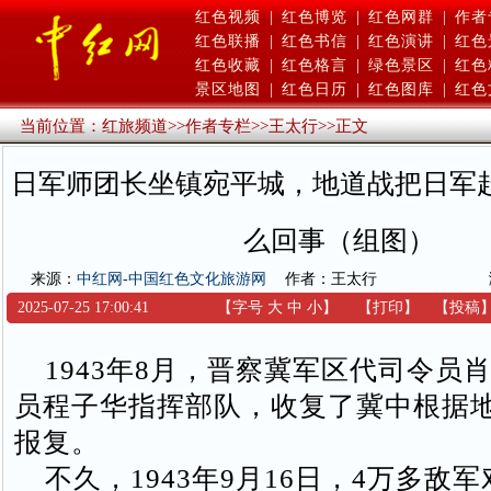
红色视频
|
红色博览
|
红色网群
|
作者
红色联播
|
红色书信
|
红色演讲
|
红色
红色收藏
|
红色格言
|
绿色景区
|
红色
景区地图
|
红色日历
|
红色图库
|
红色
当前位置：
红旅频道
>>
作者专栏
>>
王太行
>>
正文
日军师团长坐镇宛平城，地道战把日军
么回事（组图）
来源：
中红网-中国红色文化旅游网
作者：王太行
2025-07-25 17:00:41
【字号
大
中
小
】
【
打印
】
【
投稿
1943年8月，晋察冀军区代司令员
员程子华指挥部队，收复了冀中根据
报复。
不久，1943年9月16日，4万多敌