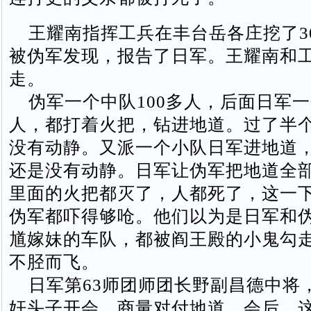
王耀南指挥工兵在丰台岳各庄挖了3
被伪军发现，报告了日军。王耀南和
走。
伪军一个中队100多人，后面日军一
人，都打着火把，钻进地道。过了半
没有动静。又派一个小队日军进地道
还是没有动静。日军让伪军把地道全
里面的火把都灭了，人都死了，这一
伪军都吓得够呛。他们以为是日军和
馗嫁妹的车队，都被阎王殿的小鬼勾
不胫而飞。
日军第63师团师团长野副昌德中将，
奸头子开会，商量对付地道。会后，这