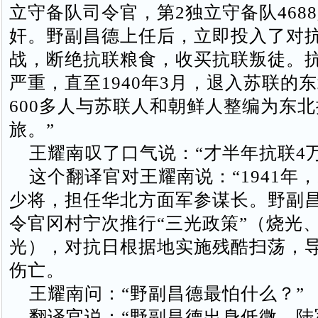
立守备队司令官，第2独立守备队468
奸。野副昌德上任后，立即投入了对
战，断绝抗联粮食，收买抗联叛徒。
严重，直至1940年3月，退入苏联的
600多人与苏联人和朝鲜人整编为东
旅。”
王耀南叹了口气说：“才半年抗联4万
这个翻译官对王耀南说：“1941年
少将，担任华北方面军参谋长。野副
令官冈村宁次推行“三光政策”（烧光
光），对抗日根据地实施残酷扫荡，
伤亡。
王耀南问：“野副昌德最怕什么？”
翻译官说：“野副昌德出身低微，陆