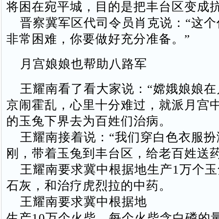
将困在宛平城，目的是把丰台区变成抗
晋察冀军区代司令员肖克说：“这个
非常困难，你要做好充分准备。”
月宫娘娘也帮助八路军
王耀南看了看大家说：“嫦娥娘娘在
京闹霍乱，心里十分难过，就派月宫
的玉兔下界去为百姓们治病。
王耀南接着说：“我们穿白色衣服扮
刚，带着玉兔到丰台区，给老百姓送
王耀南要求冀中根据地生产1万个玉
石灰，和治疗虎烈拉的中药。
王耀南要求冀中根据地
生产10万个火柴，每个火柴含白磷的