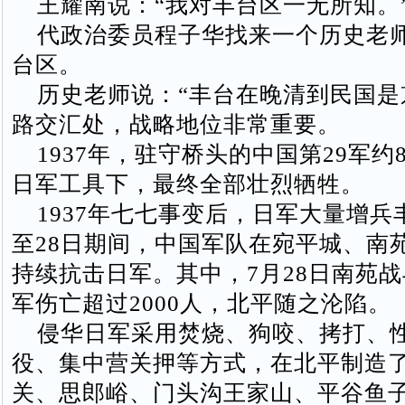
王耀南说：“我对丰台区一无所知。
代政治委员程子华找来一个历史老
台区。
历史老师说：“丰台在晚清到民国是
路交汇处，战略地位非常重要。
1937年，驻守桥头的中国第29军约
日军工具下，最终全部壮烈牺牲。
1937年七七事变后，日军大量增兵丰
至28日期间，中国军队在宛平城、南
持续抗击日军。其中，7月28日南苑
军伤亡超过2000人，北平随之沦陷。
侵华日军采用焚烧、狗咬、拷打、
役、集中营关押等方式，在北平制造
关、思郎峪、门头沟王家山、平谷鱼