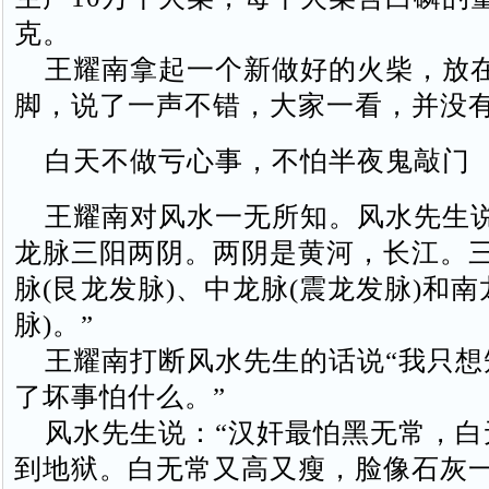
克。
王耀南拿起一个新做好的火柴，放
脚，说了一声不错，大家一看，并没
白天不做亏心事，不怕半夜鬼敲门
王耀南对风水一无所知。风水先生说
龙脉三阳两阴。两阴是黄河，长江。
脉(艮龙发脉)、中龙脉(震龙发脉)和南
脉)。”
王耀南打断风水先生的话说“我只想
了坏事怕什么。”
风水先生说：“汉奸最怕黑无常，白
到地狱。白无常又高又瘦，脸像石灰