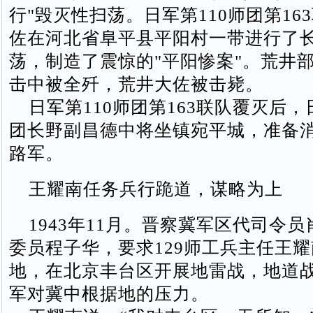
行"毁灭性扫荡。日军第110师团第16
佐在河北省阜平县平阳村一带进行了长
荡，制造了震惊的"平阳惨案"。荒井
击中被全歼，荒井大佐被击毙。
日军第110师团第163联队覆灭后，
团长野副昌德中将坐镇宛平城，准备
路军。
王耀南任务兵行跪道，谋略为上
1943年11月。晋察冀军区代司令员
委员程子华，要求129师工兵主任王
地，在北京丰台区开展地雷战，地道
军对冀中根据地的压力。