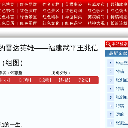
红色博览
|
红色网群
|
作者专栏
|
英模事迹
|
权威发布
|
领袖故事
红色书信
|
红色演讲
|
红色景区
|
红色诗词
|
红色歌谣
|
红色镜头
红色格言
|
绿色景区
|
红色精神
|
导游词集
|
英模瞬间
|
特稿精选
红色日历
|
红色图库
|
红色文化
|
红色课堂
|
精神大观
|
长篇连载
本
站检索
的雷达英雄——福建武平王兆信
（组图）
钟志坚
特稿：
作者：钟志坚
浏览次数：
中
小
】
【
打印
】
【
投稿
】
【
纠错
】
【
论坛
】
张剑虹
特稿：
张剑虹
特稿：
远航：
张振生
他的一生。