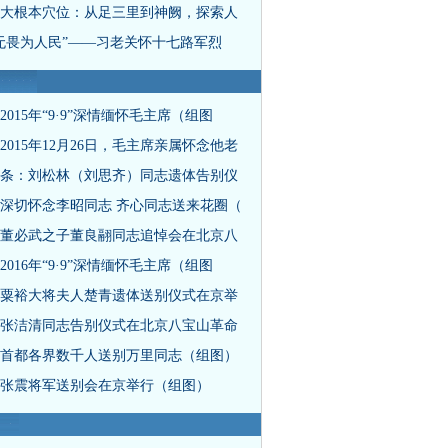
大根本穴位：从足三里到神阙，探索人
无畏为人民”——习老关怀十七路军烈
2015年“9·9”深情缅怀毛主席（组图
2015年12月26日，毛主席亲属怀念他老
条：刘松林（刘思齐）同志遗体告别仪
深切怀念李昭同志 齐心同志送来花圈（
董必武之子董良翮同志追悼会在北京八
2016年“9·9”深情缅怀毛主席（组图
粟裕大将夫人楚青遗体送别仪式在京举
张洁清同志告别仪式在北京八宝山革命
首都各界数千人送别万里同志（组图）
张震将军送别会在京举行（组图）