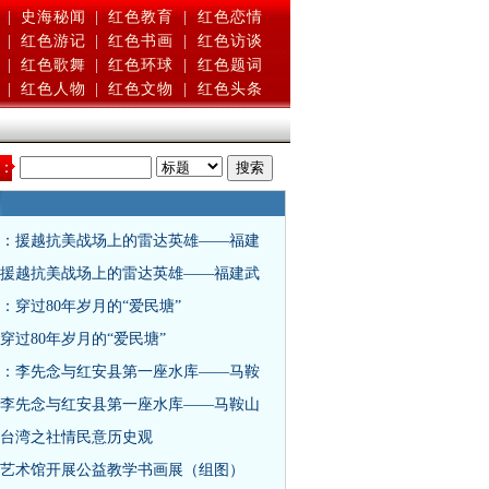
|
史海秘闻
|
红色教育
|
红色恋情
|
红色游记
|
红色书画
|
红色访谈
|
红色歌舞
|
红色环球
|
红色题词
|
红色人物
|
红色文物
|
红色头条
：
：援越抗美战场上的雷达英雄——福建
援越抗美战场上的雷达英雄——福建武
：穿过80年岁月的“爱民塘”
穿过80年岁月的“爱民塘”
：李先念与红安县第一座水库——马鞍
李先念与红安县第一座水库——马鞍山
台湾之社情民意历史观
艺术馆开展公益教学书画展（组图）