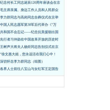
纪念何长工同志诞辰120周年座谈会在京
毛主席亲属、身边工作人员和人民群众
李力群同志与高岗同志合葬仪式在京举
中国人民志愿军第38军后代举办《“万
共和国不会忘记——纪念抗美援朝出国
先行者习仲勋在中国改革开放的历史时
王树声大将夫人杨炬同志告别仪式在京
“徐文惠大姐，您永远活在我们心中！
深切怀念李力群同志（组图）
各界人士前往八宝山与女红军王定国告