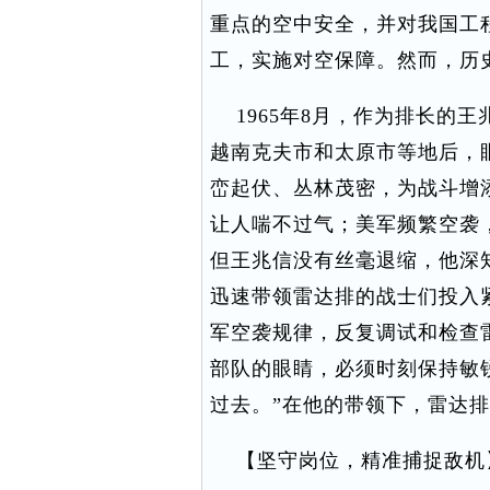
重点的空中安全，并对我国工
工，实施对空保障。然而，历
1965年8月，作为排长的
越南克夫市和太原市等地后，
峦起伏、丛林茂密，为战斗增
让人喘不过气；美军频繁空袭
但王兆信没有丝毫退缩，他深
迅速带领雷达排的战士们投入
军空袭规律，反复调试和检查
部队的眼睛，必须时刻保持敏
过去。”在他的带领下，雷达
【坚守岗位，精准捕捉敌机