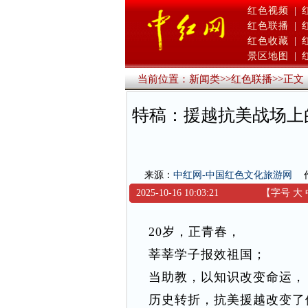
红色视频
|
红色联播
|
红色收藏
|
景区地图
|
当前位置：
新闻类
>>
红色联播
>>
正文
特稿：援越抗美战场上
来源：
中红网-中国红色文化旅游网
2025-10-16 10:03:21
【字号
大
20岁，正青春，
莘莘学子报效祖国；
当助教，以知识改变命运，
历史转折，抗美援越改变了