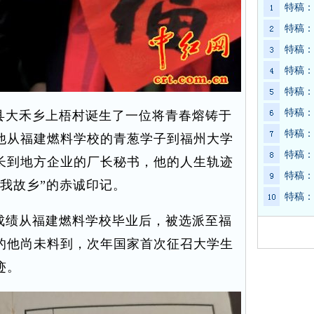
特稿：
特稿：
特稿：
特稿：
特稿：
特稿：
平县大禾乡上梧村诞生了一位将青春熔铸于
特稿：
他从福建燃料学校的青葱学子到福州大学
特稿：
长到地方企业的厂长秘书，他的人生轨迹
特稿：
我故乡”的赤诚印记。
特稿：
异成绩从福建燃料学校毕业后，被选派至福
的他尚未料到，次年国家首次征召大学生
迹。