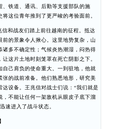
程、铁道、通讯、后勤等支援部队的施
史将这位青年推到了更严峻的考验面前。
王兆信和战友们踏上前往越南的征程。抵达
眼前的景象令人揪心。这里地势复杂，山
添诸多不确定性；气候炎热潮湿，闷热得
，让这片土地时刻笼罩在死亡阴影之下。
知自己肩负的使命重大。一到驻地，他就
紧张的战前准备。他们熟悉地形，研究美
雷达设备。王兆信对战士们说：“我们就是
锐，不能让任何一架敌机从眼皮子底下溜
排迅速进入了战斗状态。
】