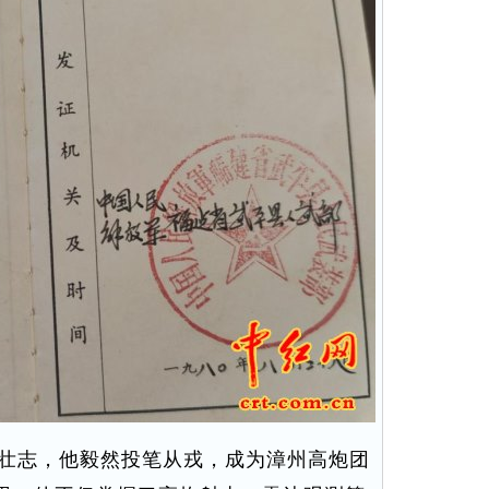
的壮志，他毅然投笔从戎，成为漳州高炮团