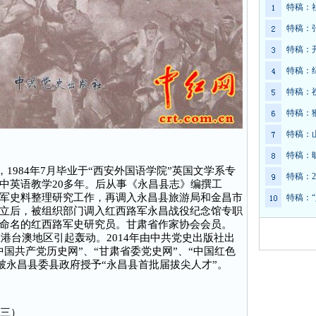
特稿：
特稿：
特稿：
特稿：
特稿：
特稿：
特稿：
特稿：
1984年7月毕业于“西安外国语学院”英国文学系专
特稿：2
中英语教学20多年。后从事《永昌县志》编撰工
军史料整理研究工作，再调入永昌县旅游局和金昌市
特稿：
立后，被组织部门调入红西路军永昌战役纪念馆专职
命名的红西路军史研究员。甘肃省作家协会会员。
在港台澳地区引起轰动。2014年由中共党史出版社出
国共产党历史网”、“甘肃省委党史网”、“中国红色
年被永昌县委县政府授予“永昌县首批届拔尖人才”。
三）