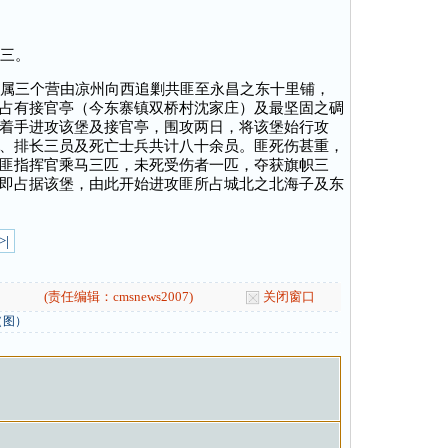
三。
属三个营由凉州向西追剿共匪至永昌之东十里铺，
占有接官亭（今东寨镇双桥村沈家庄）及最坚固之碉
着手进攻该堡及接官亭，围攻两日，将该堡始行攻
、排长三员及死亡士兵共计八十余员。匪死伤甚重，
匪指挥官乘马三匹，未死受伤者一匹，夺获旗帜三
即占据该堡，由此开始进攻匪所占城北之北海子及东
>|
(责任编辑：cmsnews2007)
关闭窗口
（图）