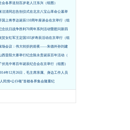
社会各界送别百岁老人汪东兴（组图）
张洁清同志告别仪式在北京八宝山革命公墓举
开国上将李达诞辰110周年座谈会在京举行（组
纪念抗日战争胜利70周年系列活动暨慰问新四
祝贺女红军王定国103岁寿辰活动在京举行（组
猴场会议：伟大转折的前夜——朱德外孙刘建
山西昔阳大寨举行纪念陈永贵诞辰百年活动（
旷伏兆中将百年诞辰纪念会在京举行（组图）
014年12月26日，毛主席亲属、身边工作人员
“人民情•公仆颂”首都各界集会隆重纪