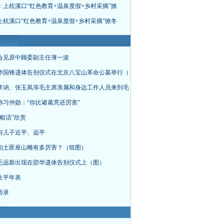
：上杭溪口“红色教育+温泉度假+乡村采摘”掀
上杭溪口“红色教育+温泉度假+乡村采摘”掀冬
会见原中顾委副主任薄一波
华国锋遗体告别仪式在北京八宝山革命公墓举行（
李讷、张玉凤等毛主席亲属和身边工作人员来到毛
称习仲勋：“你比诸葛亮还厉害”
粗话”欣赏
与儿子近平、远平
旬土匪座山雕有多厉害？（组图）
毛远新出现在邵华遗体告别仪式上（图）
生平年表
语录