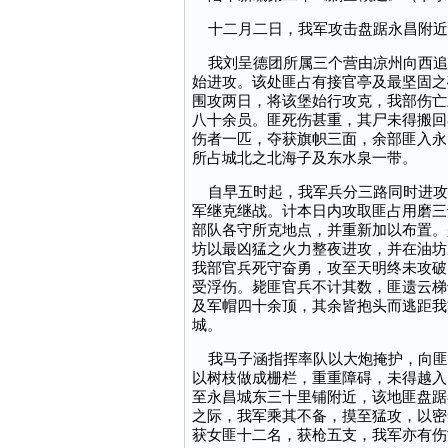
十二月二日，我军攻击盘踞永昌附近
我刘呈德团所属三个营由凉州向西追
始进攻。该处匪占有接官亭及最坚固之
围攻两日，将该堡始行攻克，我部伤亡
八十余员。匪死伤甚重，其尸未得搬回
伤者一匹，夺获旗帜三面，余部匪入永
所占城北之北海子及东水泉一带。
自早五时起，我军兵分三路同时进攻
军继克继战。计本日内攻取匪占用磨三
部队各守所克地点，并重新加以布置。
坊以最凶猛之火力整夜进攻，并在油坊
我部官兵死守奋勇，攻至天明终未攻破
受浮伤。毙匪官兵不计其数，匪遗云梯
及军帽四十余顶，其余皆抱头而逃距我
城。
我马子涵指挥率队以大炮掩护，向匪
以树枝做成栅栏，重重障碍，未得越入
至永昌城东三十里铺附近，该地匪盘踞
之际，我军乘其不备，摸至猛攻，以密
获女匪十二名，获枪五支，我军亦有伤