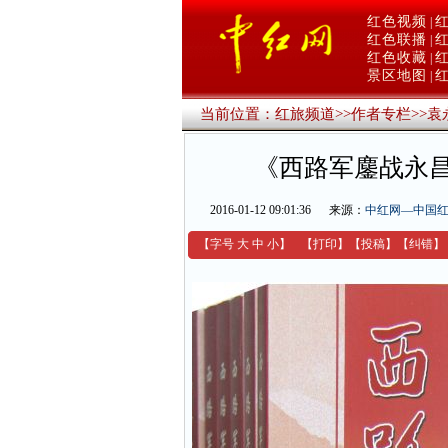
红色视频
|
红色联播
|
红色收藏
|
景区地图
|
当前位置：
红旅频道
>>
作者专栏
>>
袁
《西路军鏖战永
2016-01-12 09:01:36
来源：
中红网—中国
【字号
大
中
小
】
【
打印
】
【
投稿
】
【
纠错
】