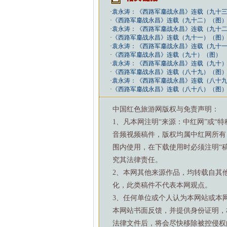
·
袁永涛：《西路军鏖战永昌》连载（九十
·
《西路军鏖战永昌》连载（九十二）（图
·
袁永涛：《西路军鏖战永昌》连载（九十
·
《西路军鏖战永昌》连载（九十一）（图
·
袁永涛：《西路军鏖战永昌》连载（九十
·
《西路军鏖战永昌》连载（九十）（图）
·
袁永涛：《西路军鏖战永昌》连载（九十
·
《西路军鏖战永昌》连载（八十九）（图
·
袁永涛：《西路军鏖战永昌》连载（八十
·
《西路军鏖战永昌》连载（八十八）（图
中国红色旅游网版权与免责声明：
1、凡本网注明“来源：中红网”或“
音频视频稿件，版权均属中红网所有
围内使用，在下载使用时必须注明“
究其法律责任。
2、本网其他来源作品，均转载自其
化，此类稿件不代表本网观点。
3、任何单位或个人认为本网站或本
本网站书面反馈，并提供身份证明，
法律文件后，将会尽快移除被控侵权