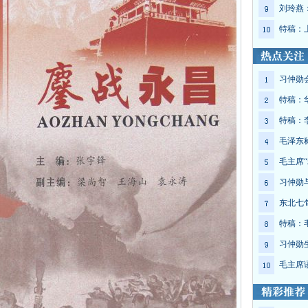
刘玲燕
特稿：
习仲勋
特稿：
特稿：
毛泽东
毛主席“
习仲勋
东北七
特稿：
习仲勋
毛主席