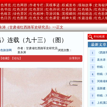
红色博览
红色网群
作者专栏
英模事迹
权威发布
领袖故事
史海秘
|
|
|
|
|
|
红色书信
红色演讲
红色景区
红色诗词
红色歌谣
红色镜头
红色游
|
|
|
|
|
|
红色格言
绿色景区
红色精神
导游词集
英模瞬间
特稿精选
红色歌
|
|
|
|
|
|
红色日历
红色图库
红色文化
红色课堂
精神大观
长篇连载
红色人
|
|
|
|
|
|
永涛（甘肃省红西路军史研究员）
>>
正文
本
站检索
昌》连载（九十三）（图）
作者：甘肃省红西路军史研究员
红色旅游网
浏览次数：
袁永涛
《西路
【收藏】
【
论坛
】
分享到:
0
袁永涛
特稿：
特稿：
河南省
温新建
特稿：
上杭溪