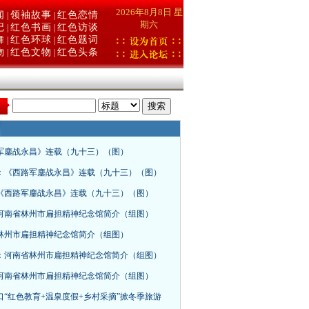
2026年8月8日 星
闻
领袖故事
红色恋情
|
|
期六
记
红色书画
红色访谈
|
|
舞
红色环球
红色题词
|
|
物
红色文物
红色头条
|
|
：
军鏖战永昌》连载（九十三）（图）
：《西路军鏖战永昌》连载（九十三）（图）
《西路军鏖战永昌》连载（九十三）（图）
河南省林州市扁担精神纪念馆简介（组图）
林州市扁担精神纪念馆简介（组图）
：河南省林州市扁担精神纪念馆简介（组图）
河南省林州市扁担精神纪念馆简介（组图）
口“红色教育+温泉度假+乡村采摘”掀冬季旅游