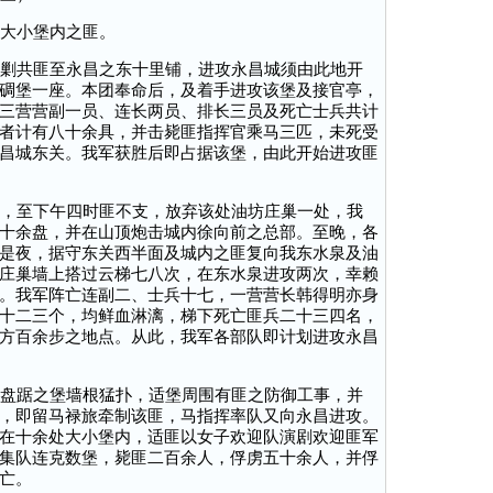
大小堡内之匪。
剿共匪至永昌之东十里铺，进攻永昌城须由此地开
碉堡一座。本团奉命后，及着手进攻该堡及接官亭，
三营营副一员、连长两员、排长三员及死亡士兵共计
者计有八十余具，并击毙匪指挥官乘马三匹，未死受
昌城东关。我军获胜后即占据该堡，由此开始进攻匪
，至下午四时匪不支，放弃该处油坊庄巢一处，我
十余盘，并在山顶炮击城内徐向前之总部。至晚，各
是夜，据守东关西半面及城内之匪复向我东水泉及油
庄巢墙上搭过云梯七八次，在东水泉进攻两次，幸赖
。我军阵亡连副二、士兵十七，一营营长韩得明亦身
十二三个，均鲜血淋漓，梯下死亡匪兵二十三四名，
方百余步之地点。从此，我军各部队即计划进攻永昌
盘踞之堡墙根猛扑，适堡周围有匪之防御工事，并
，即留马禄旅牵制该匪，马指挥率队又向永昌进攻。
在十余处大小堡内，适匪以女子欢迎队演剧欢迎匪军
集队连克数堡，毙匪二百余人，俘虏五十余人，并俘
亡。