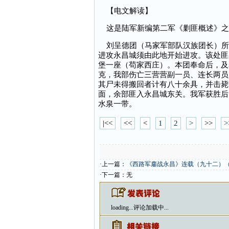
【电文解读】
这是陆军新编第二军《剿匪概述》之
刘呈德团（马家军部队汉族团长）所
进攻永昌城须由此地开始进攻。该处匪
堡一座（苟家西庄）。本团奉命后，及
克，我部伤亡三营营副一员、连长两员
其尸未得搬回者计有八十余具，并击毙
面，余部匪入永昌城东关。我军获胜后
水泉一带。
|<<
<<
<
1
2
>
>>
>
·上一篇：
《西路军鏖战永昌》连载（九十二）
·下一篇：无
loading...
评论加载中...