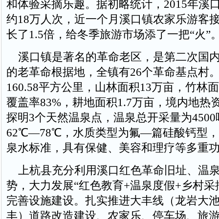
和体验采摘乐趣。据初略统计，2015年溪
约18万人次，近一个月溪口镇农家乐游客
长了1.5倍，给冬季旅游市场添了一把“火”
溪口镇是著名的革命老区，是第二次国内
的老革命根据地，全镇有26个革命基点村
160.58平方公里，山林面积13万亩，竹林
覆盖率83%，耕地面积1.7万亩，境内地热
探明3个天然温泉点，温泉总开采量为4500
62℃—78℃，水质类型为氟—篇硅酸钙型
泉水标准，具有保健、美容和理疗等多重
上杭县充分利用溪口红色革命旧址、温泉
势，大力发展“红色教育+温泉度假+乡村采
完善设施建设。扎实推进大丰线（龙岩大
丰）道路改造建设、农家乐、停车场、旅