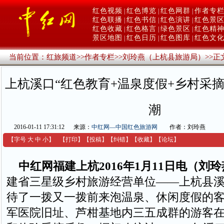
红色视频
红色博览
红色网群
作者专
|
|
|
红色联播
红色书信
红色演讲
红色景
|
|
|
红色收藏
红色格言
绿色景区
红色精
|
|
|
景区地图
红色日历
红色图库
红色文
|
|
|
当前位置：
红旅频道
>>
作者专栏
>>
刘玲燕（上杭县旅游局）
>>
正
上杭溪口“红色教育+温泉度假+乡村采摘
潮
2016-01-11 17:31:12
来源：
中红网—中国红色旅游网
作者：刘玲燕
【字号
大
中
小
】
【
打印
】
【
投稿
】
【
纠错
】
【收藏】
【
论坛
】
中红网福建上杭2016年1月11日电（刘
建省三星级乡村旅游经营单位——上杭县
待了一拨又一拨前来泡温泉、休闲度假的
军医院旧址、芦柑基地内三五成群的游客