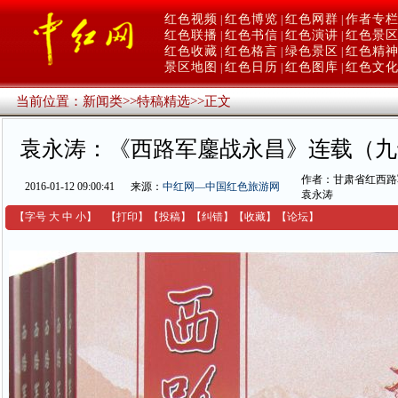
红色视频
红色博览
红色网群
作者专
|
|
|
红色联播
红色书信
红色演讲
红色景
|
|
|
红色收藏
红色格言
绿色景区
红色精
|
|
|
景区地图
红色日历
红色图库
红色文
|
|
|
当前位置：
新闻类
>>
特稿精选
>>
正文
袁永涛：《西路军鏖战永昌》连载（九
作者：甘肃省红西路
2016-01-12 09:00:41
来源：
中红网—中国红色旅游网
袁永涛
【字号
大
中
小
】
【
打印
】
【
投稿
】
【
纠错
】
【收藏】
【
论坛
】