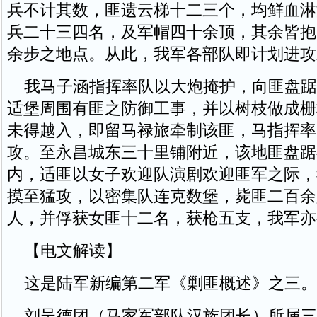
兵不计其数，匪遗云梯十二三个，均鲜血淋
兵二十三四名，及军帽四十余顶，其余皆抱
余步之地点。从此，我军各部队即计划进攻
我马子涵指挥率队以大炮掩护，向匪盘踞
适堡周围有匪之防御工事，并以树枝做成栅
未得越入，即留马禄旅牵制该匪，马指挥率
攻。至永昌城东三十里铺附近，该地匪盘踞
内，适匪以女子欢迎队演剧欢迎匪军之际，
摸至猛攻，以密集队连克数堡，毙匪二百余
人，并俘获女匪十二名，获枪五支，我军亦
【电文解读】
这是陆军新编第二军《剿匪概述》之三。
刘呈德团（马家军部队汉族团长）所属三