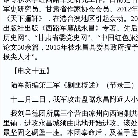
军史研究员。甘肃省作家协会会员。2012
《天下骊靬》，在港台澳地区引起轰动。20
出版社出版《西路军鏖战永昌》专著。先后
历史网”、“甘肃省委党史网”、“中国红色旅
论文50余篇，2015年被永昌县委县政府授
拔尖人才”。
【电文十五】
陆军新编第二军《剿匪概述》（节录三）
十二月二日，我军攻击盘踞永昌附近大小
我刘呈德团所属三个营由凉州向西追剿共
里铺，进攻永昌城须由此地开始进攻。该处
最坚固之碉堡一座。本团奉命后，及着手进