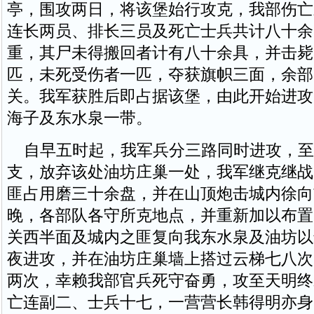
亭，围攻两日，将该堡始行攻克，我部伤亡
连长两员、排长三员及死亡士兵共计八十余
重，其尸未得搬回者计有八十余具，并击毙
匹，未死受伤者一匹，夺获旗帜三面，余部
关。我军获胜后即占据该堡，由此开始进攻
海子及东水泉一带。
自早五时起，我军兵分三路同时进攻，至
支，放弃该处油坊庄巢一处，我军继克继战
匪占用磨三十余盘，并在山顶炮击城内徐向
晚，各部队各守所克地点，并重新加以布置
关西半面及城内之匪复向我东水泉及油坊以
夜进攻，并在油坊庄巢墙上搭过云梯七八次
两次，幸赖我部官兵死守奋勇，攻至天明终
亡连副二、士兵十七，一营营长韩得明亦身