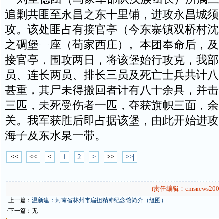
追剿共匪至永昌之东十里铺，进攻永昌城须
攻。该处匪占有接官亭（今东寨镇双桥村沈
之碉堡一座（苟家西庄）。本团奉命后，及
接官亭，围攻两日，将该堡始行攻克，我部
员、连长两员、排长三员及死亡士兵共计八
甚重，其尸未得搬回者计有八十余具，并击
三匹，未死受伤者一匹，夺获旗帜三面，余
关。我军获胜后即占据该堡，由此开始进攻
海子及东水泉一带。
|<<
<<
<
1
2
>
>>
>>|
(责任编辑：cmsnews200
·上一篇：
温新建：河南省林州市扁担精神纪念馆简介（组图）
·下一篇：无