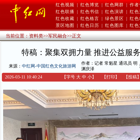
红色视频
|
红色博览
|
红色网群
|
作者
红色联播
|
红色书信
|
红色演讲
|
红色
红色收藏
|
红色格言
|
绿色景区
|
红色
景区地图
|
红色日历
|
红色图库
|
红色
当前位置：
资料类
>>
军民融合
>>
正文
特稿：聚集双拥力量 推进公益服
作者：记者 常魁星 通讯员 明
来源：
中红网-中国红色文化旅游网
渊庆泽
2026-03-11 10:40:24
【字号
大
中
小
】
【
打印
】
【
投稿