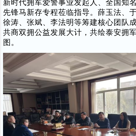
新时代拥军爱警事业发起人、全国知
先锋马新存专程莅临指导。薛玉法、
徐涛、张斌、李法明等筹建核心团队
共商双拥公益发展大计，共绘泰安拥
图。