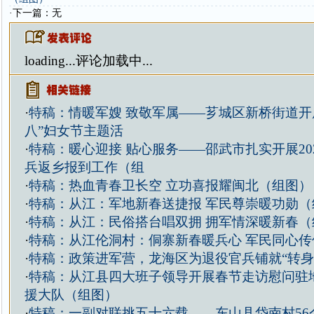
·下一篇：无
loading...
评论加载中...
·
特稿：情暖军嫂 致敬军属——芗城区新桥街道开
八”妇女节主题活
·
特稿：暖心迎接 贴心服务——邵武市扎实开展20
兵返乡报到工作（组
·
特稿：热血青春卫长空 立功喜报耀闽北（组图）
·
特稿：从江：军地新春送捷报 军民尊崇暖功勋（
·
特稿：从江：民俗搭台唱双拥 拥军情深暖新春（
·
特稿：从江伦洞村：侗寨新春暖兵心 军民同心传
·
特稿：政策进军营，龙海区为退役官兵铺就“转身
·
特稿：从江县四大班子领导开展春节走访慰问驻
援大队（组图）
·
特稿：一副对联挑五十六载——东山县岱南村56