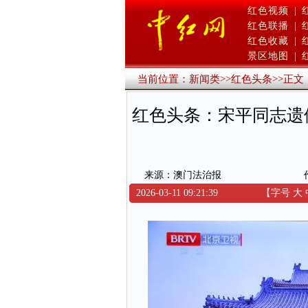
红色视频
|
红色联播
|
红色收藏
|
景区地图
|
当前位置：
新闻类
>>
红色头条
>>
正文
红色头条：宋平同志遗
来源：澳门法治报
2026-03-11 09:21:39
【字号
大