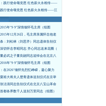
：践行使命颂党恩 红色薪火永相传——
践行使命颂党恩 红色薪火永相传——江
2015年“9·9”深情缅怀毛主席（组图
2015年12月26日，毛主席亲属怀念他老
条：刘松林（刘思齐）同志遗体告别仪
深切怀念李昭同志 齐心同志送来花圈（
董必武之子董良翮同志追悼会在北京八
2016年“9·9”深情缅怀毛主席（组图
：在2026“缅怀先烈忆峥嵘，凝心聚力
粟裕大将夫人楚青遗体送别仪式在京举
张洁清同志告别仪式在北京八宝山革命
首都各界数千人送别万里同志（组图）