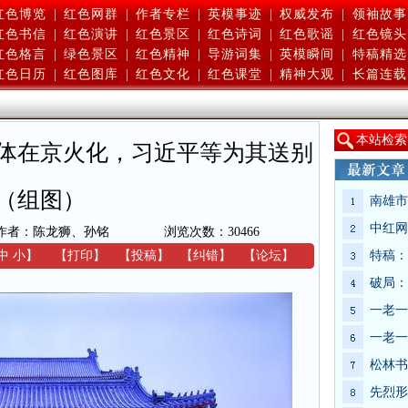
红色博览
|
红色网群
|
作者专栏
|
英模事迹
|
权威发布
|
领袖故事
红色书信
|
红色演讲
|
红色景区
|
红色诗词
|
红色歌谣
|
红色镜头
红色格言
|
绿色景区
|
红色精神
|
导游词集
|
英模瞬间
|
特稿精选
红色日历
|
红色图库
|
红色文化
|
红色课堂
|
精神大观
|
长篇连载
本
站检索
体在京火化，习近平等为其送别
（组图）
南雄市
中红网
作者：陈龙狮、孙铭
浏览次数：
30466
中
小
】
【
打印
】
【
投稿
】
【
纠错
】
【
论坛
】
特稿：
破局：
一老一
一老一
松林书
先烈形