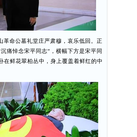
宝山革命公墓礼堂庄严肃穆，哀乐低回。正
“沉痛悼念宋平同志”，横幅下方是宋平同
卧在鲜花翠柏丛中，身上覆盖着鲜红的中