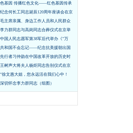
色基因 传播红色文化——红色基因传承
纪念何长工同志诞辰120周年座谈会在京
毛主席亲属、身边工作人员和人民群众
李力群同志与高岗同志合葬仪式在京举
中国人民志愿军第38军后代举办《“万
共和国不会忘记——纪念抗美援朝出国
先行者习仲勋在中国改革开放的历史时
王树声大将夫人杨炬同志告别仪式在京
“徐文惠大姐，您永远活在我们心中！
深切怀念李力群同志（组图）