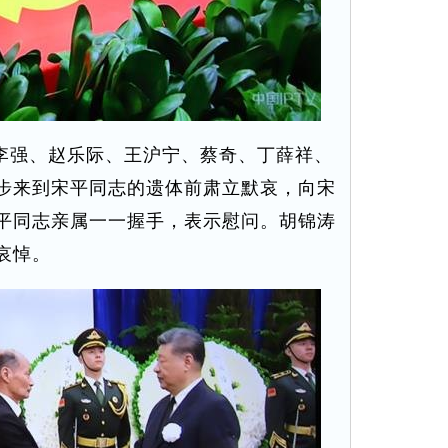
李强、赵乐际、王沪宁、蔡奇、丁薛祥、
步来到宋平同志的遗体前肃立默哀，向宋
平同志亲属一一握手，表示慰问。胡锦涛
哀悼。