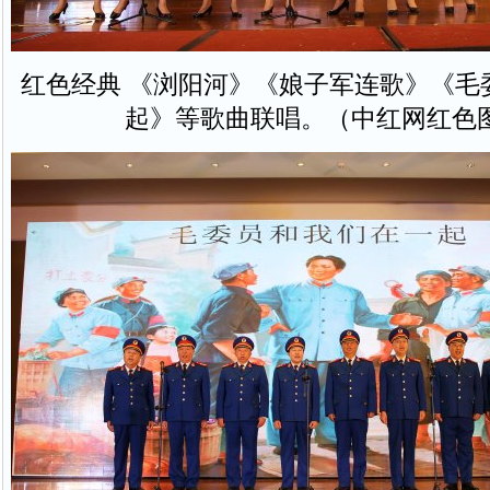
红色经典 《浏阳河》《娘子军连歌》《毛
起》等歌曲联唱。（中红网红色