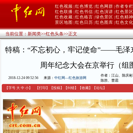
红色视频
红色博览
红色网群
作者专
|
|
|
红色联播
红色书信
红色演讲
红色景
|
|
|
红色收藏
红色格言
绿色景区
红色精
|
|
|
景区地图
红色日历
红色图库
红色文
|
|
|
当前位置：
新闻类
>>
红色头条
>>
正文
特稿：“不忘初心，牢记使命”——毛泽东
周年纪念大会在京举行（组
作者：江山、陈庆彬
2018-12-24 09:52:56
来源：
中红网—红色旅游网
陈胜、曹霜
【字号
大
中
小
】
【
打印
】
【
投稿
】
【
纠错
】
【收藏】
【
论坛
】