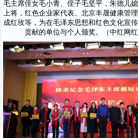
毛主席侄女毛小青、侄子毛坚平，朱德儿媳
上将，红色企业家代表、北京丰晟健康管理
成红玫等，为在毛泽东思想和红色文化宣传
贡献的单位与个人颁奖。（中红网红