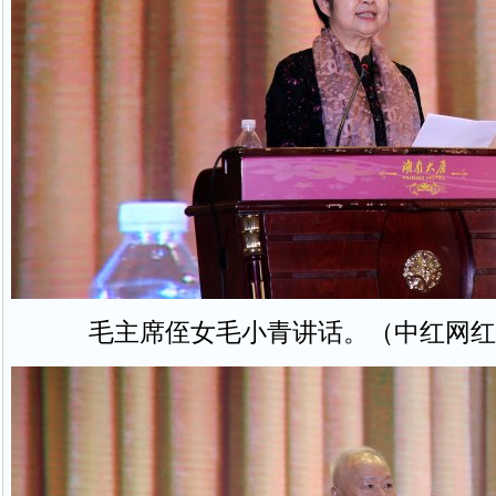
毛主席侄女毛小青讲话。（中红网红