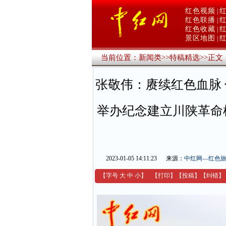
红色视频
|
红色联播
|
红色收藏
|
景区地图
|
当前位置：
新闻类
>>
特稿精选
>>
正文
张敬伟：赓续红色血脉
举办纪念建立川陕革命
2023-01-05 14:11:23
来源：
中红网—红色
【字号
大
中
小
】
【
打印
】
【
投稿
】
【
纠错
】