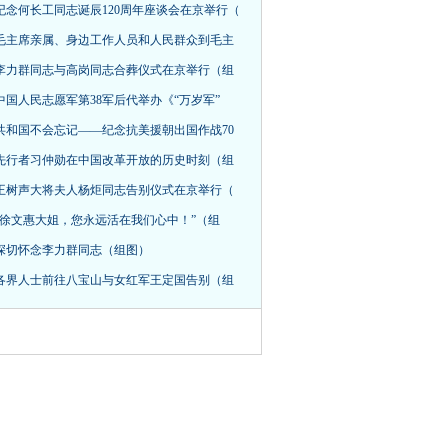
纪念何长工同志诞辰120周年座谈会在京举行（
毛主席亲属、身边工作人员和人民群众到毛主
李力群同志与高岗同志合葬仪式在京举行（组
中国人民志愿军第38军后代举办《“万岁军”
共和国不会忘记——纪念抗美援朝出国作战70
先行者习仲勋在中国改革开放的历史时刻（组
王树声大将夫人杨炬同志告别仪式在京举行（
“徐文惠大姐，您永远活在我们心中！”（组
深切怀念李力群同志（组图）
各界人士前往八宝山与女红军王定国告别（组