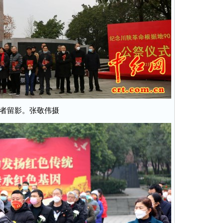
者留影。张敬伟摄