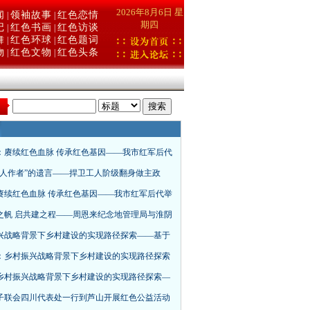
2026年8月6日 星
闻
领袖故事
红色恋情
|
|
期四
记
红色书画
红色访谈
|
|
舞
红色环球
红色题词
|
|
物
红色文物
红色头条
|
|
：
：赓续红色血脉 传承红色基因——我市红军后代
工人作者”的遗言——捍卫工人阶级翻身做主政
赓续红色血脉 传承红色基因——我市红军后代举
之帆 启共建之程——周恩来纪念地管理局与淮阴
兴战略背景下乡村建设的实现路径探索——基于
：乡村振兴战略背景下乡村建设的实现路径探索
乡村振兴战略背景下乡村建设的实现路径探索—
子联会四川代表处一行到芦山开展红色公益活动