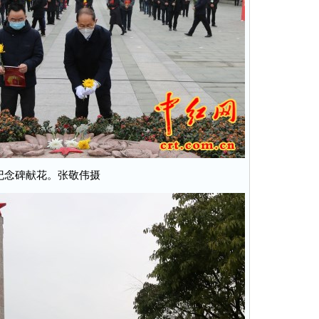
纪念碑献花。张敬伟摄