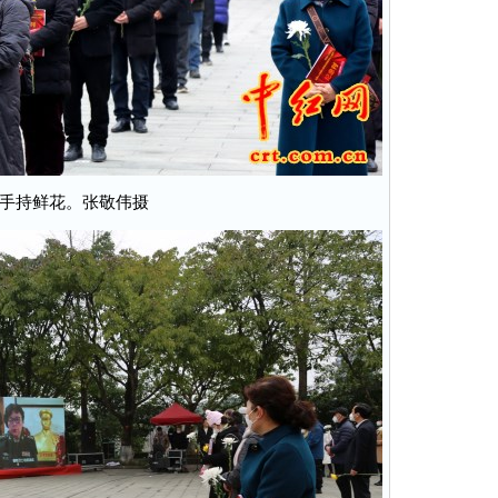
手持鲜花。张敬伟摄