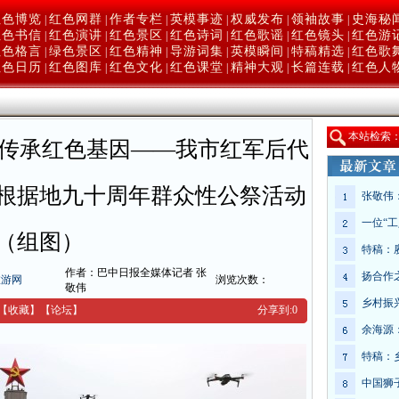
红色博览
红色网群
作者专栏
英模事迹
权威发布
领袖故事
史海秘
|
|
|
|
|
|
红色书信
红色演讲
红色景区
红色诗词
红色歌谣
红色镜头
红色游
|
|
|
|
|
|
红色格言
绿色景区
红色精神
导游词集
英模瞬间
特稿精选
红色歌
|
|
|
|
|
|
红色日历
红色图库
红色文化
红色课堂
精神大观
长篇连载
红色人
|
|
|
|
|
|
本
站检索
 传承红色基因——我市红军后代
根据地九十周年群众性公祭活动
张敬伟
一位“
（组图）
特稿：
作者：巴中日报全媒体记者 张
扬合作
旅游网
浏览次数：
敬伟
乡村振
【收藏】
【
论坛
】
分享到:
0
余海源
特稿：
中国狮