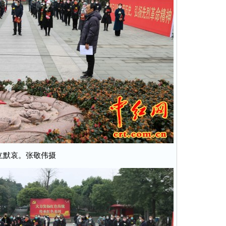
立默哀。张敬伟摄