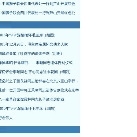
：中国狮子联会四川代表处一行到芦山开展红色
中国狮子联会四川代表处一行到芦山开展红色公
015年“9·9”深情缅怀毛主席（组图）
015年12月26日，毛主席亲属怀念他老人家
图说谁参加了叶选宁的遗体告别（组图）
痛悼李昭 怀念耀邦——李昭同志遗体告别仪式
深切怀念李昭同志 齐心同志送来花圈（组图）
董必武之子董良翮同志追悼会在北京八宝山举行（
最后一位开国中将王秉璋同志遗体告别仪式在京举
老一辈革命家谭震林同志长子谭淮远病逝
016年“9·9”深情缅怀毛主席（组图）
想念伟人