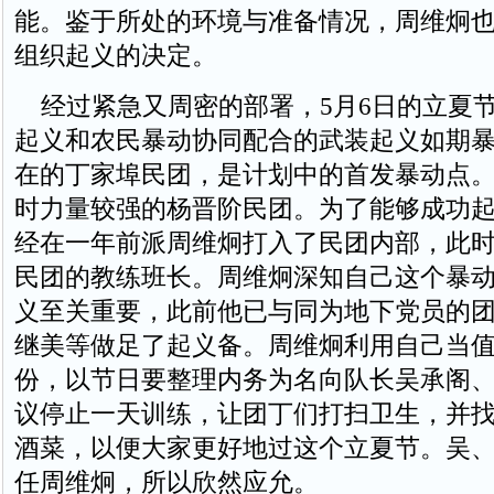
能。鉴于所处的环境与准备情况，周维炯
组织起义的决定。
经过紧急又周密的部署，5月6日的立夏
起义和农民暴动协同配合的武装起义如期
在的丁家埠民团，是计划中的首发暴动点
时力量较强的杨晋阶民团。为了能够成功
经在一年前派周维炯打入了民团内部，此
民团的教练班长。周维炯深知自己这个暴
义至关重要，此前他已与同为地下党员的
继美等做足了起义备。周维炯利用自己当
份，以节日要整理内务为名向队长吴承阁
议停止一天训练，让团丁们打扫卫生，并
酒菜，以便大家更好地过这个立夏节。吴
任周维炯，所以欣然应允。