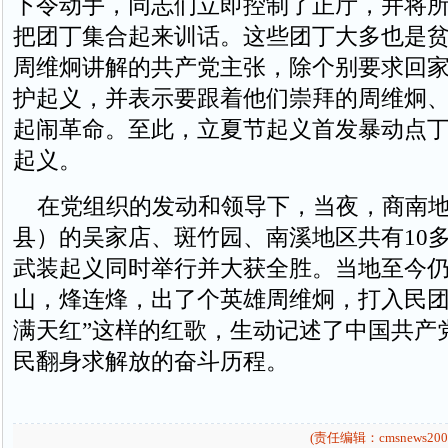
下令动手，同志们立即控制了正厅，并将
把团丁集合起来训话。这些团丁大多也是
周维炯讲解的共产党主张，除个别要求回
护起义，并表示要跟着他们崇拜的周维炯
起闹革命。至此，立夏节起义首发暴动点
起义。
在党组织的发动和领导下，当夜，商南地
县）的吴家店、斑竹园、南溪地区共有10
武装起义同时举行并大获全胜。当地至今仍
山，烽连烽，出了个英雄周维炯，打入民
满天红”这样的红歌，生动记述了中国共产
民翻身求解放的奋斗历程。
(责任编辑：cmsnews200