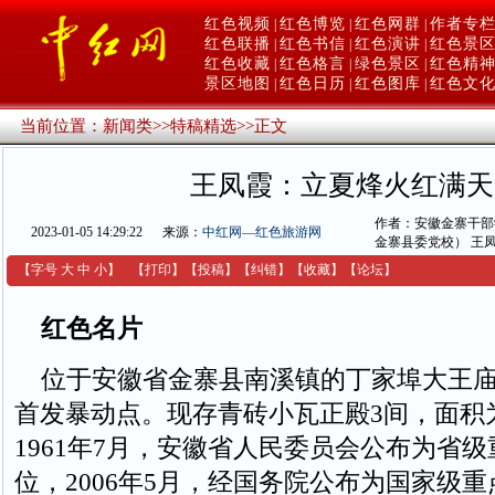
红色视频
红色博览
红色网群
作者专
|
|
|
红色联播
红色书信
红色演讲
红色景
|
|
|
红色收藏
红色格言
绿色景区
红色精
|
|
|
景区地图
红色日历
红色图库
红色文
|
|
|
当前位置：
新闻类
>>
特稿精选
>>
正文
王凤霞：立夏烽火红满天
作者：安徽金寨干部
2023-01-05 14:29:22
来源：
中红网—红色旅游网
金寨县委党校） 王
【字号
大
中
小
】
【
打印
】
【
投稿
】
【
纠错
】
【收藏】
【
论坛
】
红色名片
位于安徽省金寨县南溪镇的丁家埠大王庙
首发暴动点。现存青砖小瓦正殿3间，面积为
1961年7月，安徽省人民委员会公布为省
位，2006年5月，经国务院公布为国家级