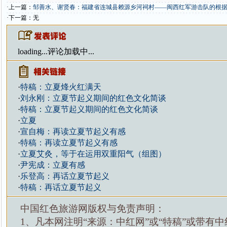
·上一篇：
邹善水、谢贤春：福建省连城县赖源乡河祠村——闽西红军游击队的根
·下一篇：无
loading...
评论加载中...
·
特稿：立夏烽火红满天
·
刘永刚：立夏节起义期间的红色文化简谈
·
特稿：立夏节起义期间的红色文化简谈
·
立夏
·
宣自梅：再读立夏节起义有感
·
特稿：再读立夏节起义有感
·
立夏艾灸，等于在运用双重阳气（组图）
·
尹宪成：立夏有感
·
乐登高：再话立夏节起义
·
特稿：再话立夏节起义
中国红色旅游网版权与免责声明：
1、凡本网注明“来源：中红网”或“特稿”或带有中