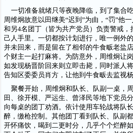
一切准备就绪只等夜晚降临，到了集合吃
周维炯故意以田继美“迟到”为由，“罚”他
和另4名团丁（皆为共产党员）负责警戒，
己人手里。一切都按计划进行，唯一例外
并未回来，而是留在了相邻的牛食畈老盐
个财主一起打麻将。为防意外，周维炯让
如发现杨晋阶回来则立即击毙，同时派人
告知区委委员肖方，让他到牛食畈去监视
聚餐开始，周维炯和队长、队副一桌，周
田、徐开模、严运生、曾泽民等地下党员
向每桌的团丁劝酒。依计使用车轮战将队
醉，缴枪控制。其他团丁看到队长、队副
开怀痛饮，喝到二更时分，几乎个个烂醉