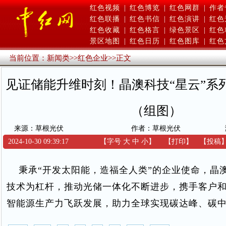
红色视频
|
红色博览
|
红色网群
|
作者
红色联播
|
红色书信
|
红色演讲
|
红色
红色收藏
|
红色格言
|
绿色景区
|
红色
景区地图
|
红色日历
|
红色图库
|
红色
当前位置：
新闻类
>>
红色企业
>>
正文
见证储能升维时刻！晶澳科技“星云”系
（组图）
来源：草根光伏
作者：草根光伏
2024-10-30 09:39:17
【字号
大
中
小
】
【
打印
】
【
投稿
秉承“开发太阳能，造福全人类”的企业使命，晶
技术为杠杆，推动光储一体化不断进步，携手客户
智能源生产力飞跃发展，助力全球实现碳达峰、碳