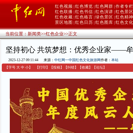
红色视频
红色博览
红色网群
作者专
|
|
|
红色联播
红色书信
红色演讲
红色景
|
|
|
红色收藏
红色格言
绿色景区
红色精
|
|
|
景区地图
红色日历
红色图库
红色文
|
|
|
当前位置：
新闻类
>>
红色企业
>>
正文
坚持初心 共筑梦想：优秀企业家——
2023-12-27 09:11:44
来源：
中红网一中国红色文化旅游网
作者：
本站
【字号
大
中
小
】
【
打印
】
【
投稿
】
【
纠错
】
【收藏】
【
论坛
】