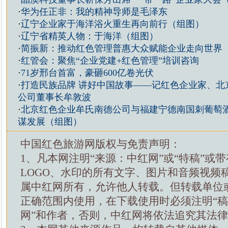
·
华为任正非：我的精神导师是毛泽东
·
辽宁企业家于海洋浴火重生再向前行（组图）
·
辽宁省精英人物：于海洋（组图）
·
简振新：推动红色管理普惠大众赋能企业走向世界
·
红管会：聚焦“企业党建+红色管理”培训咨询
·
71岁邢台首富，豪砸600亿卷光伏
·
打造民族品牌 讲好中国故事——记红色企业家、北
公司董事长牟敦波
·
北京红色企业牟氏南德公司与福建宁德南国刺葡萄
谋发展（组图）
中国红色旅游网版权与免责声明：
1、凡本网注明“来源：中红网”或“特稿”或
LOGO、水印的所有文字、图片和音频视频
属中红网所有，允许他人转载。但转载单位
正确范围内使用，在下载使用时必须注明“
网”和作者，否则，中红网将依法追究其法