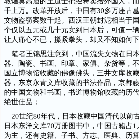
敦煌莫高窟的王道士把经卷卖给外国人，
千上万。改革开放后，中国有30多万座古
文物盗窃案数千起。西汉王朝封泥相当于
个仅以五元或几十元卖到日本后，可值一
让人痛心不已，攥紧拳头，却又不知如何
笔者王锦思注意到，中国流失文物在日本
器、陶瓷、书画、印章、家俱、杂货等，
国立博物馆收藏的佛像佛头，三井文库收
器，东京永青文库收藏的书法作品，京都
的中国文物和书画，书道博物馆收藏的历
绝世佳品；
20世纪80年代，日本收藏中国清代以前古籍
日本东洋文库70万册图书中，中国古籍占1
为主，还有史籍、子书、方志、医典、历