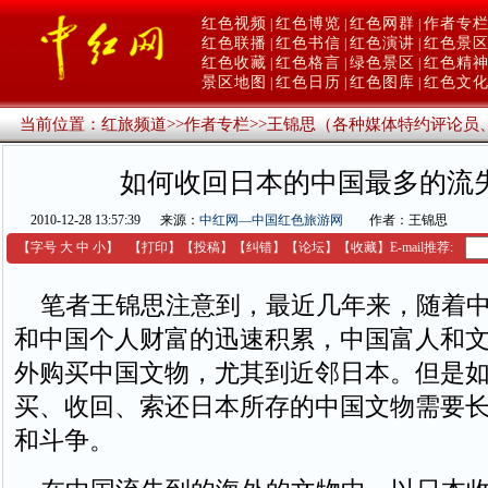
红色视频
红色博览
红色网群
作者专
|
|
|
红色联播
红色书信
红色演讲
红色景
|
|
|
红色收藏
红色格言
绿色景区
红色精
|
|
|
景区地图
红色日历
红色图库
红色文
|
|
|
当前位置：
红旅频道
>>
作者专栏
>>
王锦思（各种媒体特约评论员
如何收回日本的中国最多的流
2010-12-28 13:57:39
来源：
中红网—中国红色旅游网
作者：王锦思
【字号
大
中
小
】
【
打印
】
【
投稿
】
【
纠错
】
【
论坛
】
【收藏】
E-mail推荐:
笔者王锦思注意到，最近几年来，随着中
和中国个人财富的迅速积累，中国富人和
外购买中国文物，尤其到近邻日本。但是
买、收回、索还日本所存的中国文物需要
和斗争。