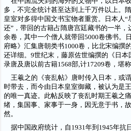
在中国流失到的海外的文物中，以日本收
多，不完全统计甚至达到上千万件以上。
皇室对多得中国文书宝物者重赏。日本人“
还”，带回的古籍占隋唐宫廷藏书的一半，达1
余卷，其中一个僧人就带回5000卷佛书。
府略》汇集唐朝类书1000卷，比北宋编撰
还详细。9世纪末，藤原佐世编撰的《日本
录唐及唐以前古籍1568部,计17209卷，堪
王羲之的《丧乱帖》唐时传入日本，或谓
时带去，而今由日本皇室御藏，被认为是
的唯一真迹。此帖反映了丧乱时期王羲之
绪，集国事、家事于一身，因无意于书，
然。
据中国政府统计，自1931年到1945年抗