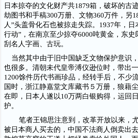
日本掠夺的文化财产共1879箱，破坏的古迹
劫图书和手稿300万册、文物360万件，另18
人”头盖骨化石也被掠走失踪。1937年，日
行动”，在南京至少掠夺6000吨黄金，东
刮名人字画、古玩。
当然其中由于旧中国缺乏文物保护意识，
也很多。清朝未代皇帝溥仪逊位时，带出
1200馀件历代书画珍品，经转手后，不少
国时，浙江静嘉堂文库藏书５万册，狼藉
在即，日本人遂以10万两白银购得，运回
护。
笔者王锦思注意到，改革开放以来，尤
被日本商人买去的，中国不法商人倒卖出去的