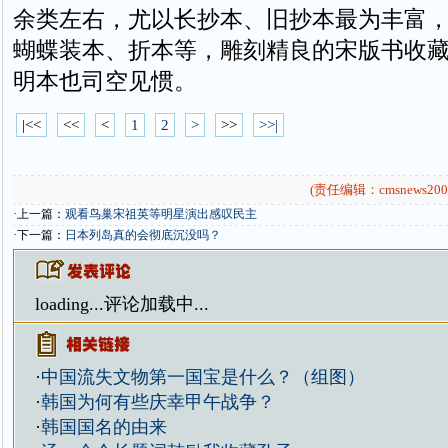
余类左右，尤以长抄本、旧抄本最为丰富
蝴蝶装本、折本等，雕刻精良的宋版书收
明本也司空见惯。
|<<
<<
<
1
2
>
>>
>>|
(责任编辑：cmsnews200
·上一篇：
观看鸟巢宋祖英等明星演出感叹民主
·下一篇：
日本列岛真的会彻底沉没吗？
loading...
评论加载中...
·
中国流失文物第一国宝是什么？（组图）
·
韩国为何有些庆幸甲午战争？
·
韩国国名的由来