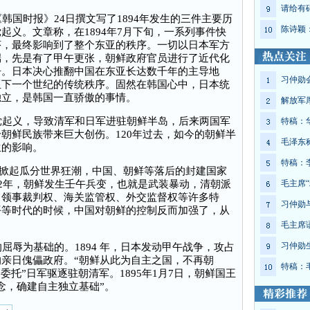
请给有
国时报》24日撰文写了1894年发生的三件主要历
陈诗颖
起义。文章称，在1894年7月下旬，一系列事件快
序，最终影响到了整个东亚的秩序。一切以日本军方
端，先是有了甲午更张，朝鲜政府官员进行了近代化
争。日本决心推翻中国在东亚长达数千年的主导地
习仲勋
亚下一个世纪的传统秩序。固然在韩国心中，日本统
独立，是韩国一直骄傲的事情。
解放军
起义，导致清军和日军进驻朝鲜半岛，后来两国军
特稿：
朝鲜民族带来巨大创伤。120年过去，如今的朝鲜半
毛泽东
生的影响。
特稿：
国家掀起瓜分世界狂潮，中国、朝鲜等落后的封建国家
82年，朝鲜发生壬午兵变，也就是武装暴动，清朝派
毛主席“
了领事裁判权、海关监管权、外交监督权等许多特
习仲勋
平等时代的时候，中国对朝鲜的控制反而加强了，从
毛主席
习仲勋
辱为基础的。1894 年，日本发动甲午战争，攻占
亲日傀儡政府。“朝鲜从此为自主之国，不再朝
特稿：
委托”日军驱逐驻朝清军。1895年1月7日，朝鲜国王
念，确建自主独立基础”。