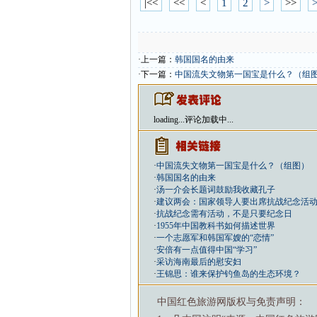
|<<
<<
<
1
2
>
>>
>
·上一篇：
韩国国名的由来
·下一篇：
中国流失文物第一国宝是什么？（组
loading...
评论加载中...
·
中国流失文物第一国宝是什么？（组图）
·
韩国国名的由来
·
汤一介会长题词鼓励我收藏孔子
·
建议两会：国家领导人要出席抗战纪念活
·
抗战纪念需有活动，不是只要纪念日
·
1955年中国教科书如何描述世界
·
一个志愿军和韩国军嫂的“恋情”
·
安倍有一点值得中国“学习”
·
采访海南最后的慰安妇
·
王锦思：谁来保护钓鱼岛的生态环境？
中国红色旅游网版权与免责声明：