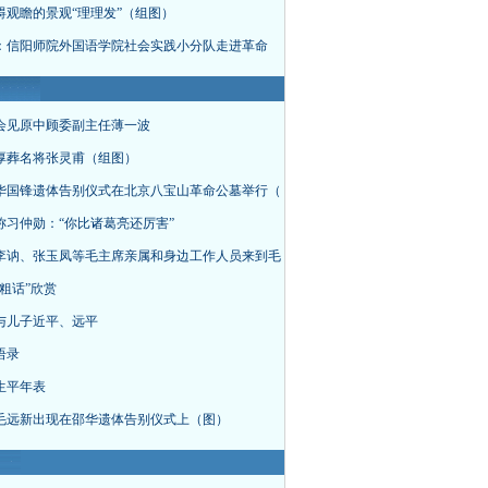
碍观瞻的景观“理理发”（组图）
：信阳师院外国语学院社会实践小分队走进革命
会见原中顾委副主任薄一波
厚葬名将张灵甫（组图）
华国锋遗体告别仪式在北京八宝山革命公墓举行（
称习仲勋：“你比诸葛亮还厉害”
李讷、张玉凤等毛主席亲属和身边工作人员来到毛
粗话”欣赏
与儿子近平、远平
语录
生平年表
毛远新出现在邵华遗体告别仪式上（图）