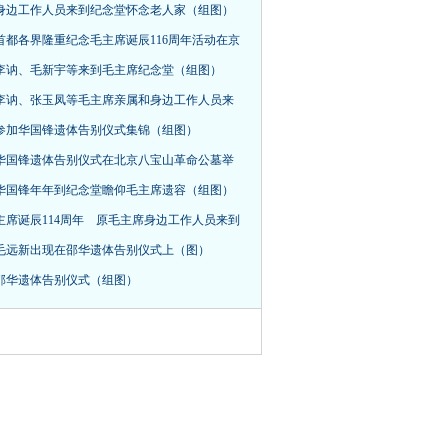
身边工作人员来到纪念堂怀念老人家（组图）
首都各界隆重纪念毛主席诞辰116周年活动在京
，李讷、毛新宇等来到毛主席纪念堂（组图）
李讷、张玉凤等毛主席亲属和身边工作人员来
参加华国锋遗体告别仪式集锦（组图）
华国锋遗体告别仪式在北京八宝山革命公墓举
华国锋年年到纪念堂瞻仰毛主席遗容（组图）
主席诞辰114周年 原毛主席身边工作人员来到
毛远新出现在邵华遗体告别仪式上（图）
邵华遗体告别仪式（组图）