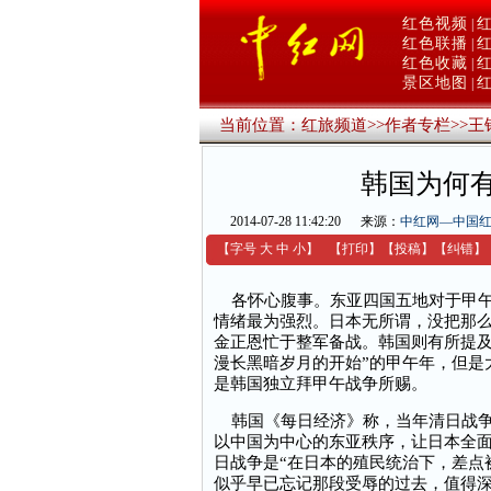
红色视频
|
红色联播
|
红色收藏
|
景区地图
|
当前位置：
红旅频道
>>
作者专栏
>>
王
韩国为何
2014-07-28 11:42:20
来源：
中红网—中国
【字号
大
中
小
】
【
打印
】
【
投稿
】
【
纠错
】
各怀心腹事。东亚四国五地对于甲午
情绪最为强烈。日本无所谓，没把那
金正恩忙于整军备战。韩国则有所提及
漫长黑暗岁月的开始”的甲午年，但是
是韩国独立拜甲午战争所赐。
韩国《每日经济》称，当年清日战争
以中国为中心的东亚秩序，让日本全面
日战争是“在日本的殖民统治下，差点
似乎早已忘记那段受辱的过去，值得