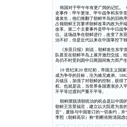
韩国对于甲午年有更广阔的记忆。《韩
史事件：甲午更张、甲午战争和东学党
速发生，他们推翻了朝鲜半岛的旧秩
占领朝鲜王宫要求朝鲜改革内政为开
改革。第二个主要事件是甲午中日战
位。这场战争在朝鲜进行，改变了东
治不好，但是近代以来在中国掌控下
《东亚日报》则说，朝鲜发生东学党
队甚至在朝鲜半岛上展开激烈交战，给
岛仍不时受到因中日两国间角力而产
19 世纪末20 世纪初，帝国主义
成为争夺的目标，沦为难兄难弟。18
兵镇压，加强了对朝鲜的控制，获得
权。也就是说，当世界各国逐渐步入
不平等过渡到严重不平等。
朝鲜摆脱清朝统治的机会是以中国的屈
朝鲜王宫景福宫，建立以大院君为首的
贡”，废除与中国签订的一切条约，并“
李熙（朝鲜高宗）称“割断依附清国虑