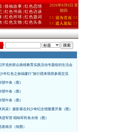
2026年8月6日 星
闻
领袖故事
红色恋情
|
|
期四
记
红色书画
红色访谈
|
|
舞
红色环球
红色题词
|
|
物
红色文物
红色头条
|
|
：
召开党的群众路线教育实践活动专题组织生活会
青少年红色之旅福建行”旅行团来我馆参观交流
仰望中条（图）
仰望中条（图）
仰望中条（图）
来风采》摄影展在刘少奇纪念馆隆重开展（图）
演进军营 唱响军民鱼水情（图）
砳逛南京（组图）