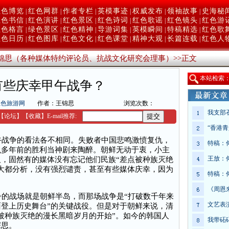
红色博览
红色网群
作者专栏
英模事迹
权威发布
领袖故事
史海秘
|
|
|
|
|
|
红色书信
红色演讲
红色景区
红色诗词
红色歌谣
红色镜头
红色游
|
|
|
|
|
|
红色格言
绿色景区
红色精神
导游词集
英模瞬间
特稿精选
红色歌
|
|
|
|
|
|
红色日历
红色图库
红色文化
红色课堂
精神大观
长篇连载
红色人
|
|
|
|
|
|
锦思（各种媒体特约评论员、抗战文化研究会理事）
>>
正文
本
站检索
有些庆幸甲午战争？
红色旅游网
作者：王锦思
浏览次数：
我支部
【
论坛
】
【收藏】
E-mail推荐:
“香港
战争的看法各不相同。失败者中国悲鸣激愤复仇，
特稿：
么多年前的胜利当神剧来陶醉。朝鲜无动于衷，小主
王放：
，固然有的媒体没有忘记他们民族“差点被种族灭绝
大都分析，没有强烈谴责，甚至有些媒体庆幸，因为
特稿：
《周恩
的战场就是朝鲜半岛，而那场战争是“打破数千年来
文艺表
登上历史舞台”的关键战役。但是对于朝鲜来说，清
被种族灭绝的漫长黑暗岁月的开始”。如今的韩国人
我带砳
深思。