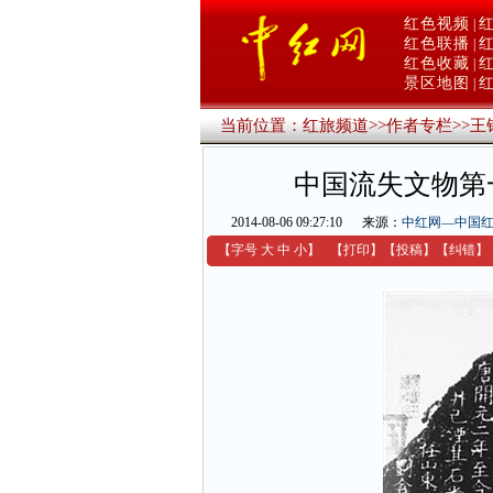
红色视频
|
红色联播
|
红色收藏
|
景区地图
|
当前位置：
红旅频道
>>
作者专栏
>>
王
中国流失文物第
2014-08-06 09:27:10
来源：
中红网—中国
【字号
大
中
小
】
【
打印
】
【
投稿
】
【
纠错
】