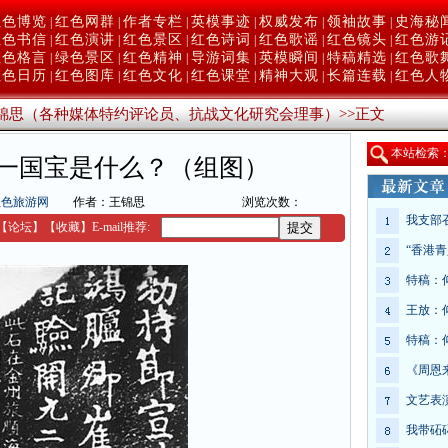
红色博览
红色网群
作者专栏
英模事迹
权威发布
领袖故事
史海秘
|
|
|
|
|
|
红色书信
红色演讲
红色景区
红色诗词
红色歌谣
红色镜头
红色游
|
|
|
|
|
|
红色格言
绿色景区
红色精神
导游词集
英模瞬间
特稿精选
红色歌
|
|
|
|
|
|
红色日历
红色图库
红色文化
红色课堂
精神大观
长篇连载
红色人
|
|
|
|
|
|
锦思（各种媒体特约评论员、抗战文化研究会理事）
>>
正文
本
站检索
一国宝是什么？（组图）
红色旅游网
作者：王锦思
浏览次数：
我支部
【
论坛
】
【收藏】
E-mail推荐:
“香港
特稿：
王放：
特稿：
《周恩
文艺表
我带砳