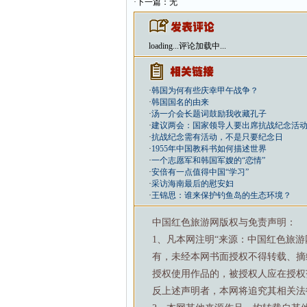
·下一篇：无
loading...
评论加载中...
·
韩国为何有些庆幸甲午战争？
·
韩国国名的由来
·
汤一介会长题词鼓励我收藏孔子
·
建议两会：国家领导人要出席抗战纪念活
·
抗战纪念需有活动，不是只要纪念日
·
1955年中国教科书如何描述世界
·
一个志愿军和韩国军嫂的“恋情”
·
安倍有一点值得中国“学习”
·
采访海南最后的慰安妇
·
王锦思：谁来保护钓鱼岛的生态环境？
中国红色旅游网版权与免责声明：
1、凡本网注明“来源：中国红色旅
有，未经本网书面授权不得转载、摘
授权使用作品的，被授权人应在授权
反上述声明者，本网将追究其相关法