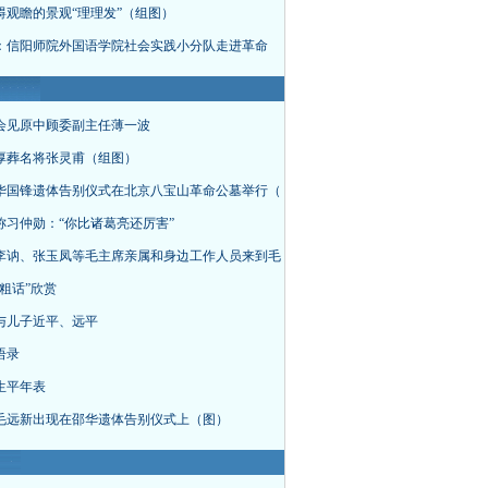
碍观瞻的景观“理理发”（组图）
：信阳师院外国语学院社会实践小分队走进革命
会见原中顾委副主任薄一波
厚葬名将张灵甫（组图）
华国锋遗体告别仪式在北京八宝山革命公墓举行（
称习仲勋：“你比诸葛亮还厉害”
李讷、张玉凤等毛主席亲属和身边工作人员来到毛
粗话”欣赏
与儿子近平、远平
语录
生平年表
毛远新出现在邵华遗体告别仪式上（图）