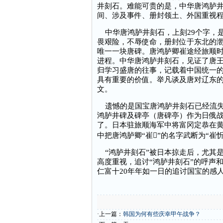
井刻石。难能可贵的是，中华唐鸿胪
间、涉及事件、册封领土、外国重视
中华唐鸿胪井刻石，上刻29个字，是
畏艰险，不辱使命，册封位于东北的
唯一一块唐碑。唐鸿胪卿崔途经旅顺时
进程。中华唐鸿胪井刻石，见证了唐
归学习盛唐的往事，记载着中国统一
具有重要的价值。举凡谈及唐对辽东的
文。
遗憾的是国宝唐鸿胪井刻石已经流失到日
鸿胪井碑及碑亭（唐碑亭）作为日俄战
了。‍日本驻旅顺海军中将富冈定恭在黄
中把唐鸿胪卿“崔”的名字武断为“崔忻
“鸿胪井刻石”被日本掠走后，尤其
高度重视，追讨“鸿胪井刻石”的呼声
仁富十20年年如一日的追讨国宝的感
·上一篇：
韩国为何有些庆幸甲午战争？