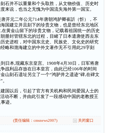
井刻石并不以重量和个头取胜，从文物价值、历史时
程度来说，也当之无愧为中国流失海外第一国宝。
唐开元二年公元714年唐朝鸿胪卿崔訢（忻），不
渤海国建立并且刻下的珍贵文物，也是曾经东北地区
,在黄金山留下的珍贵文物，记载着祖国统一的历史
王朝册封管辖东北的过程，目睹了日本遣唐使西去东
的历史进程，对中国东北史、民族史、文化史的研究
经略和渤海建立的中外文著作无不引用此29字刻
本,现藏东京皇宫。1908年4月30日，日军将唐
争战利品存放在日本皇宫，由此已经106年的时间
金山刻石遗址另立了一个“鸿胪井之遗迹”碑,在碑文
”。
是建国以后，引起了官方有关机构和民间爱国人士的
和活动不断，并由此引发了一段感动中国的老教授王
人事迹。
(责任编辑：cmsnews2007)
关闭窗口