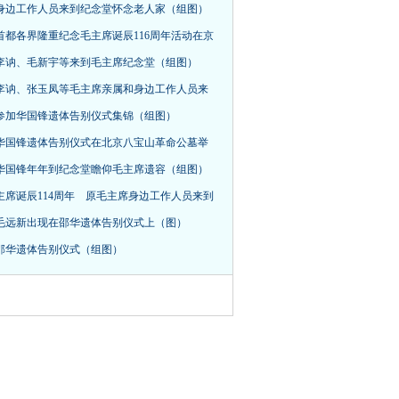
身边工作人员来到纪念堂怀念老人家（组图）
首都各界隆重纪念毛主席诞辰116周年活动在京
，李讷、毛新宇等来到毛主席纪念堂（组图）
李讷、张玉凤等毛主席亲属和身边工作人员来
参加华国锋遗体告别仪式集锦（组图）
华国锋遗体告别仪式在北京八宝山革命公墓举
华国锋年年到纪念堂瞻仰毛主席遗容（组图）
主席诞辰114周年 原毛主席身边工作人员来到
毛远新出现在邵华遗体告别仪式上（图）
邵华遗体告别仪式（组图）