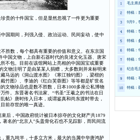
毛主席
特稿：
珍贵的十件国宝，但是显然忽视了一件更为重要
9月9
特稿：
中国期间，列强入侵、政治运动、民间妄动，使中
特稿：
特稿：
不胜数，每个都具有重要的价值和意义。在东京国
件中国文物，上自新石器时代的良渚文化玉器、唐宋
特稿：
无所不包。目前在该馆网站上亮相的中国国宝或重要
数的文物注明了是由某某人捐赠，大多数则并未标明来
纪念毛
收藏马远的《洞山渡水图》《寒江独钓图》，梁楷的
特稿：
祖截竹图》、李迪的《红白芙蓉图》等等都是旷世名
的文物珍品也是数不胜数，日本1000多座公私博物
特稿：
万件。东晋著名书法家、“书圣”王羲之的书法在日
丧乱帖》唐时传入日本，或谓鉴真和尚东渡时带去，
之目前存世的唯一真迹。
束后，中国政府统计被日本掠夺的文化财产共1879
 处，著名的“北京人”头盖骨化石也不见踪影，而民间流
，重九吨半，十多立方米，最大的当属中华唐鸿胪