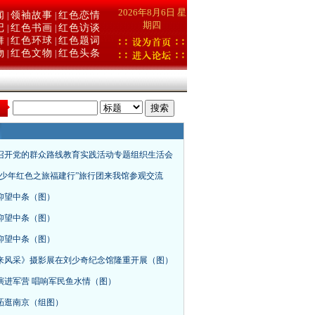
2026年8月6日 星
闻
领袖故事
红色恋情
|
|
期四
记
红色书画
红色访谈
|
|
舞
红色环球
红色题词
|
|
物
红色文物
红色头条
|
|
：
召开党的群众路线教育实践活动专题组织生活会
青少年红色之旅福建行”旅行团来我馆参观交流
仰望中条（图）
仰望中条（图）
仰望中条（图）
来风采》摄影展在刘少奇纪念馆隆重开展（图）
演进军营 唱响军民鱼水情（图）
砳逛南京（组图）