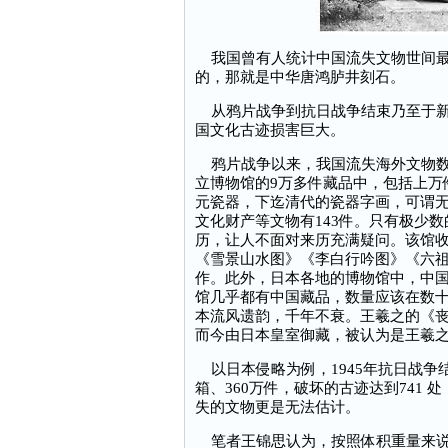
我国曾有人统计中国流失文物世间最
的，那就是中华唐鸿胪井刻石。
从鸦片战争到抗日战争结束乃至于新
国文化古迹损害巨大。
鸦片战争以来，我国流失海外文物数
立博物馆的9万多件藏品中，包括上万
元瓷器，下迄清代的瓷器字画，可谓
文化财产等文物有143件。只有极少
历，让人不面对来历充满疑问。该馆
《雪景山水图》《李白行吟图》《六
作。此外，日本各地的博物馆中，中国
馆几乎都有中国藏品，数量应该在数十
本流风遗韵，千年不衰。王羲之的《
而今由日本皇室御藏，被认为是王羲
以日本侵略为例，1945年抗日战争结
箱、360万件，破坏的古迹达到741
失的文物更是无法估计。
笔者王锦思认为，按照体积重量来说