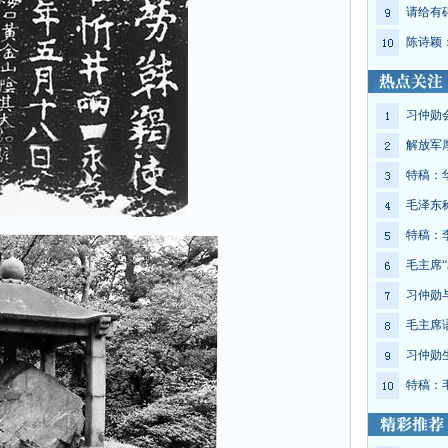
请给有
陈诗颖
习仲勋
解放军
特稿：
毛泽东
特稿：
毛主席“
习仲勋
毛主席
习仲勋
特稿：