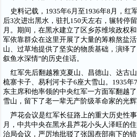
史料记载，1935年6月至1936年8月，红
后3次进出黑水，驻扎150天左右，辗转停留
月。期间，在黑水建立了区乡苏维埃政权和
军依靠群众在这里开展了大量的筹粮熬盐活
山、过草地提供了坚实的物质基础，演绎了
叙鱼水深情”的历史佳话。
红军先后翻越雅克夏山、昌德山、达古山
梳寨卡子、易利河卡子6座大雪山。1935年
东主席和他率领的中央红军一方面军翻越了
雪山，留下了老一辈无产阶级革命家的光辉
芦花会议是红军长征路上的重大历史性事件。
月，中共中央在黑水县芦花小头人泽旺的住
治局会议，严厉地批驳了张国焘部南下的错