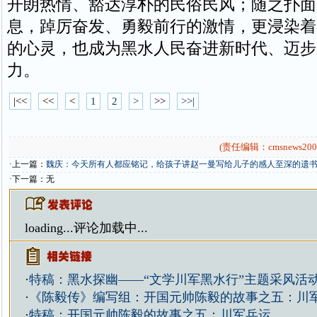
开朗热情、豁达淳朴的民俗民风；随之扑面
息，踔厉奋发、勇毅前行的激情，更浸染着
的心灵，也成为黑水人民奋进新时代、迈步
力。
|<<
<<
<
1
2
>
>>
>>|
(责任编辑：cmsnews200
·上一篇：
魏庆：今天所有人都应铭记，给孩子讲赵一曼写给儿子的感人至深的遗
·下一篇：无
loading...
评论加载中...
·
特稿：黑水探幽——“文学川军黑水行”主题采风活
·
《陈毅传》编写组：开国元帅陈毅的故事之五：川
·
特稿：开国元帅陈毅的故事之五：川军兵运