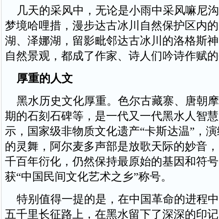
几天的采风中，无论是小雨中采风嘛尼沟
梦境哈哩措，漫步达古冰川自然保护区内的
湖、泽娜湖，留影毗邻达古冰川的洛格斯神
自然景观，都成了作家、诗人们吟诗作赋的
厚重的人文
黑水历史文化厚重。色尔古藏寨、唐朝摩
期的石刻石碑等，是一代又一代黑水人智慧
示，国家级非物质文化遗产“卡斯达温”，
的灵舞，阿尔麦多声部是放歌天际的妙音，1
千百年衍化，仍然保持最原始的基因和符号
获“中国民间文化艺术之乡”称号。
特别值得一提的是，在中国革命的进程中
五千里长征路上，在黑水留下了深深的印记