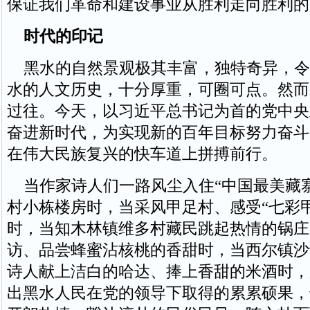
保证我们革命和建设事业从胜利走向胜利的
时代的印记
黑水的自然景观极其丰富，独特奇异，令
水的人文历史，十分厚重，可圈可点。然而
过往。今天，以习近平总书记为首的党中央
奋进新时代，为实现新的百年目标努力奋斗
在伟大民族复兴的快车道上拼搏前行。
当作家诗人们一路风尘入住“中国最美藏
村小栋楼房时，当采风甲足村、感受“七彩
时，当知木林镇维多村藏民跳起热情的锅庄
访、品尝蜂蜜沾核桃的香甜时，当西尔镇沙
诗人献上洁白的哈达、捧上香甜的米酒时，
出黑水人民在党的领导下取得的累累硕果，