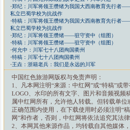
·
郑纪：川军将领王缵绪为我国大西南教育先行者—
私立巴蜀学校为抗战作
·
特稿：川军将领王缵绪为我国大西南教育先行者—
私立巴蜀学校为抗战作
·
郑纪：川军将领王缵绪——驻守资中（组图）
·
特稿：川军将领王缵绪——驻守资中（组图）
·
何允中：川军七十八团殉国衢州
·
特稿：川军七十八团殉国衢州
·
王垚：浙籍老兵：我们是永远的川军
中国红色旅游网版权与免责声明：
1、凡本网注明“来源：中红网”或“特稿”或
LOGO、水印的所有文字、图片和音频视频
属中红网所有，允许他人转载。但转载单位
正确范围内使用，在下载使用时必须注明“
网”和作者，否则，中红网将依法追究其法
2、本网其他来源作品，均转载自其他媒体