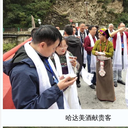
哈达美酒献贵客