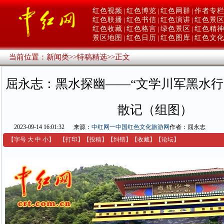
红色视频
红色博览
红色网群
作者专
|
|
|
红色联播
红色书信
红色演讲
红色景
|
|
|
红色收藏
红色格言
绿色景区
红色精
|
|
|
景区地图
红色日历
红色图库
红色文
|
|
|
当前位置：
新闻类
>>
特稿精选
>>
正文
屈永志：黑水探幽——“文学川军黑水行
散记（组图）
2023-09-14 16:01:32
来源：
中红网一中国红色文化旅游网
作者：屈永志
【字号
大
中
小
】
【
打印
】
【
投稿
】
【
纠错
】
【收藏】
【
论坛
】