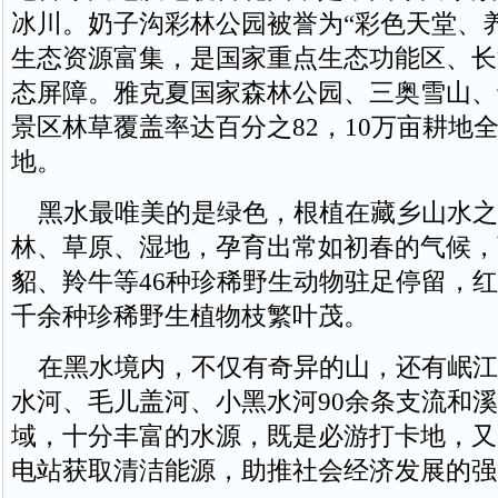
冰川。奶子沟彩林公园被誉为“彩色天堂、
生态资源富集，是国家重点生态功能区、长
态屏障。雅克夏国家森林公园、三奥雪山、
景区林草覆盖率达百分之82，10万亩耕地
地。
黑水最唯美的是绿色，根植在藏乡山水之间
林、草原、湿地，孕育出常如初春的气候，
貂、羚牛等46种珍稀野生动物驻足停留，
千余种珍稀野生植物枝繁叶茂。
在黑水境内，不仅有奇异的山，还有岷江
水河、毛儿盖河、小黑水河90余条支流和
域，十分丰富的水源，既是必游打卡地，又
电站获取清洁能源，助推社会经济发展的强