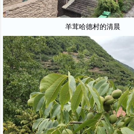
羊茸哈德村的清晨