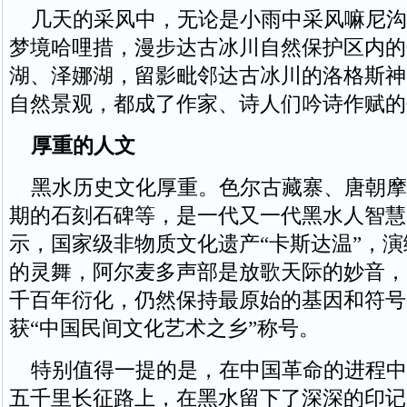
几天的采风中，无论是小雨中采风嘛尼沟
梦境哈哩措，漫步达古冰川自然保护区内的
湖、泽娜湖，留影毗邻达古冰川的洛格斯神
自然景观，都成了作家、诗人们吟诗作赋的
厚重的人文
黑水历史文化厚重。色尔古藏寨、唐朝摩
期的石刻石碑等，是一代又一代黑水人智慧
示，国家级非物质文化遗产“卡斯达温”，
的灵舞，阿尔麦多声部是放歌天际的妙音，1
千百年衍化，仍然保持最原始的基因和符号
获“中国民间文化艺术之乡”称号。
特别值得一提的是，在中国革命的进程中
五千里长征路上，在黑水留下了深深的印记