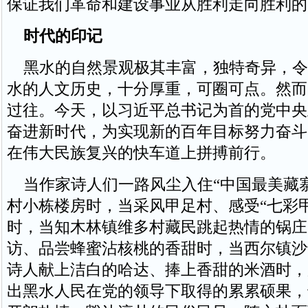
保证我们革命和建设事业从胜利走向胜利的
时代的印记
黑水的自然景观极其丰富，独特奇异，令
水的人文历史，十分厚重，可圈可点。然而
过往。今天，以习近平总书记为首的党中央
奋进新时代，为实现新的百年目标努力奋斗
在伟大民族复兴的快车道上拼搏前行。
当作家诗人们一路风尘入住“中国最美藏
村小栋楼房时，当采风甲足村、感受“七彩
时，当知木林镇维多村藏民跳起热情的锅庄
访、品尝蜂蜜沾核桃的香甜时，当西尔镇沙
诗人献上洁白的哈达、捧上香甜的米酒时，
出黑水人民在党的领导下取得的累累硕果，