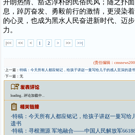
开朗热情、豁达淳朴的民俗民风；随之扑面
息，踔厉奋发、勇毅前行的激情，更浸染着
的心灵，也成为黑水人民奋进新时代、迈步
力。
|<<
<<
<
1
2
>
>>
>>|
(责任编辑：cmsnews200
·上一篇：
特稿：今天所有人都应铭记，给孩子讲赵一曼写给儿子的感人至深的遗
·下一篇：无
loading...
评论加载中...
·
特稿：今天所有人都应铭记，给孩子讲赵一曼写给
遗书
·
特稿：寻根溯源 军地融合——中国人民解放军6618