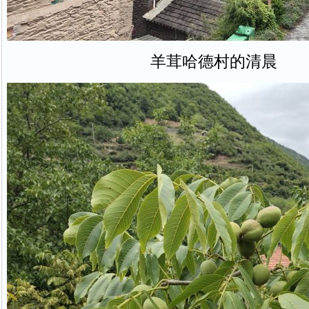
羊茸哈德村的清晨