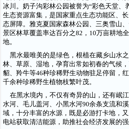
冰川。奶子沟彩林公园被誉为“彩色天堂、
生态资源富集，是国家重点生态功能区、长
态屏障。雅克夏国家森林公园、三奥雪山、
景区林草覆盖率达百分之82，10万亩耕地
地。
黑水最唯美的是绿色，根植在藏乡山水之间
林、草原、湿地，孕育出常如初春的气候，
貂、羚牛等46种珍稀野生动物驻足停留，
千余种珍稀野生植物枝繁叶茂。
在黑水境内，不仅有奇异的山，还有岷江
水河、毛儿盖河、小黑水河90余条支流和
域，十分丰富的水源，既是必游打卡地，又
电站获取清洁能源，助推社会经济发展的强