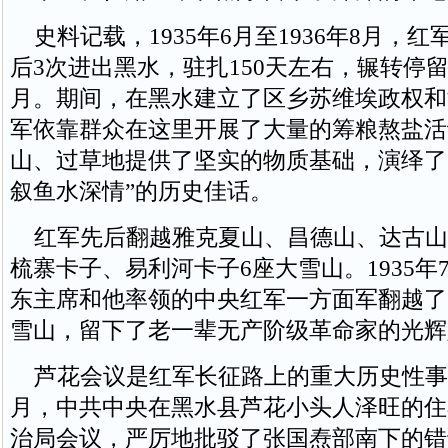
史料记载，1935年6月至1936年8月，红
后3次进出黑水，驻扎150天左右，辗转停留
月。期间，在黑水建立了区乡苏维埃政权和
军依靠群众在这里开展了大量的筹粮熬盐活
山、过草地提供了坚实的物质基础，演绎了
叙鱼水深情”的历史佳话。
红军先后翻越雅克夏山、昌德山、达古山
梳寨卡子、易利河卡子6座大雪山。1935年
东主席和他率领的中央红军一方面军翻越了
雪山，留下了老一辈无产阶级革命家的光辉
芦花会议是红军长征路上的重大历史性事件。
月，中共中央在黑水县芦花小头人泽旺的住
治局会议，严厉地批驳了张国焘部南下的错