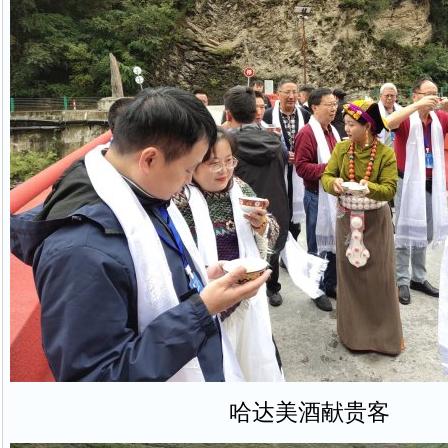
哈达美酒献贵客