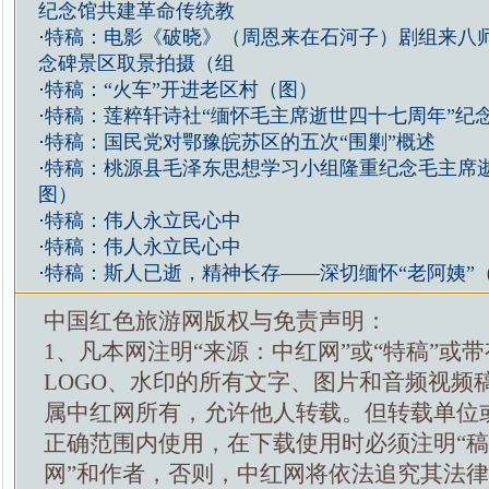
纪念馆共建革命传统教
·
特稿：电影《破晓》（周恩来在石河子）剧组来八
念碑景区取景拍摄（组
·
特稿：“火车”开进老区村（图）
·
特稿：莲粹轩诗社“缅怀毛主席逝世四十七周年”纪
·
特稿：国民党对鄂豫皖苏区的五次“围剿”概述
·
特稿：桃源县毛泽东思想学习小组隆重纪念毛主席逝
图）
·
特稿：伟人永立民心中
·
特稿：伟人永立民心中
·
特稿：斯人已逝，精神长存——深切缅怀“老阿姨”
中国红色旅游网版权与免责声明：
1、凡本网注明“来源：中红网”或“特稿”或
LOGO、水印的所有文字、图片和音频视频
属中红网所有，允许他人转载。但转载单位
正确范围内使用，在下载使用时必须注明“
网”和作者，否则，中红网将依法追究其法