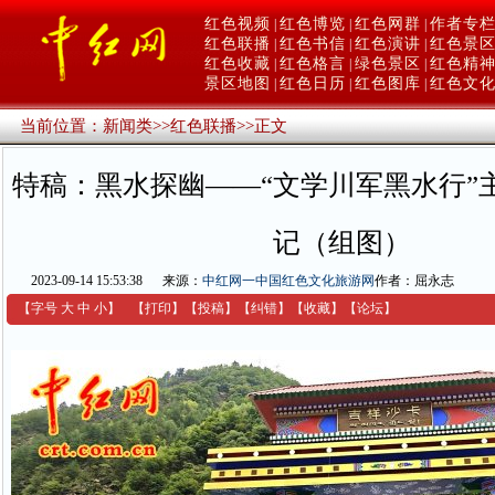
红色视频
红色博览
红色网群
作者专
|
|
|
红色联播
红色书信
红色演讲
红色景
|
|
|
红色收藏
红色格言
绿色景区
红色精
|
|
|
景区地图
红色日历
红色图库
红色文
|
|
|
当前位置：
新闻类
>>
红色联播
>>
正文
特稿：黑水探幽——“文学川军黑水行”
记（组图）
2023-09-14 15:53:38
来源：
中红网一中国红色文化旅游网
作者：屈永志
【字号
大
中
小
】
【
打印
】
【
投稿
】
【
纠错
】
【收藏】
【
论坛
】