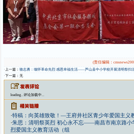
(责任编辑：cmsnews200
·上一篇：
骆志勇：缅怀革命先烈 感恩幸福生活——芦山县中小学校开展清明祭扫
·下一篇：无
loading...
评论加载中...
·
特稿：向英雄致敬！—王府井社区青少年爱国主义
·
朱思：清明祭英烈 初心永不忘——南昌市南京路小
烈爱国主义教育活动（组