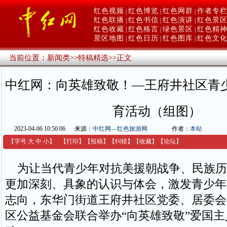
红色视频
红色博览
红色网群
作者专
|
|
|
红色联播
红色书信
红色演讲
红色景
|
|
|
红色收藏
红色格言
绿色景区
红色精
|
|
|
景区地图
红色日历
红色图库
红色文
|
|
|
当前位置：
新闻类
>>
特稿精选
>>
正文
中红网：向英雄致敬！—王府井社区青
育活动（组图）
2023-04-06 10:50:06
来源：
中红网—红色旅游网
作者：
本站
【字号
大
中
小
】
【
打印
】
【
投稿
】
【
纠错
】
【收藏】
【
论坛
】
为让当代青少年对抗美援朝战争、民族历
更加深刻、具象的认识与体会，激发青少年
志向，东华门街道王府井社区党委、居委会
区公益基金会联合举办“向英雄致敬”爱国