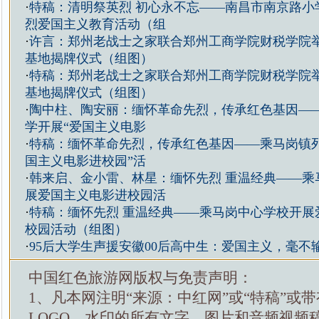
·
特稿：清明祭英烈 初心永不忘——南昌市南京路小
烈爱国主义教育活动（组
·
许言：郑州老战士之家联合郑州工商学院财税学院
基地揭牌仪式（组图）
·
特稿：郑州老战士之家联合郑州工商学院财税学院
基地揭牌仪式（组图）
·
陶中柱、陶安丽：缅怀革命先烈，传承红色基因—
学开展“爱国主义电影
·
特稿：缅怀革命先烈，传承红色基因——乘马岗镇列
国主义电影进校园”活
·
韩来启、金小雷、林星：缅怀先烈 重温经典——乘
展爱国主义电影进校园活
·
特稿：缅怀先烈 重温经典——乘马岗中心学校开展
校园活动（组图）
·
95后大学生声援安徽00后高中生：爱国主义，毫不
中国红色旅游网版权与免责声明：
1、凡本网注明“来源：中红网”或“特稿”或
LOGO、水印的所有文字、图片和音频视频