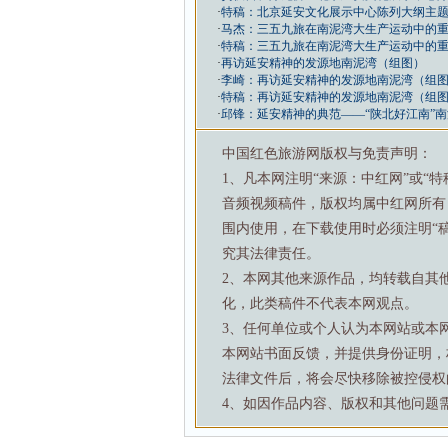
·
特稿：北京延安文化展示中心陈列大纲主
·
马杰：三五九旅在南泥湾大生产运动中的
·
特稿：三五九旅在南泥湾大生产运动中的
·
再访延安精神的发源地南泥湾（组图）
·
李崎：再访延安精神的发源地南泥湾（组
·
特稿：再访延安精神的发源地南泥湾（组
·
邱锋：延安精神的典范——“陕北好江南”
中国红色旅游网版权与免责声明：
1、凡本网注明“来源：中红网”或“
音频视频稿件，版权均属中红网所有
围内使用，在下载使用时必须注明“
究其法律责任。
2、本网其他来源作品，均转载自其
化，此类稿件不代表本网观点。
3、任何单位或个人认为本网站或本
本网站书面反馈，并提供身份证明，
法律文件后，将会尽快移除被控侵权
4、如因作品内容、版权和其他问题需要与本