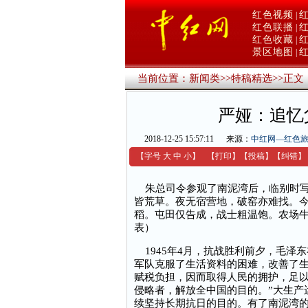
红色视频
|
红色联播
|
红色收藏
|
景区地图
|
当前位置：
新闻类
>>
特稿精选
>>
正文
严娅：追忆
2018-12-25 15:57:11
来源：
中红网—红色
【字号
大
中
小
】
【
打印
】
【
投稿
】
【
纠错
】
朱总司令参观了南泥湾后，临别时写
皆荒草。夜无宿营地，破窑亦难找。
稻。屯田仅告成，战士粗温饱。农场牛
表）
1945年4月，抗战胜利前夕，毛泽
军队克服了生活资料的困难，改善了
赋税负担，因而取得人民的拥护，足
侵略者，解放全中国的目的。”大生产
续坚持长期抗日的目的。有了南泥湾