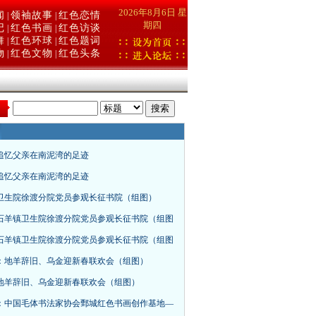
2026年8月6日 星
闻
领袖故事
红色恋情
|
|
期四
记
红色书画
红色访谈
|
|
舞
红色环球
红色题词
|
|
物
红色文物
红色头条
|
|
：
追忆父亲在南泥湾的足迹
追忆父亲在南泥湾的足迹
卫生院徐渡分院党员参观长征书院（组图）
石羊镇卫生院徐渡分院党员参观长征书院（组图
石羊镇卫生院徐渡分院党员参观长征书院（组图
：地羊辞旧、乌金迎新春联欢会（组图）
地羊辞旧、乌金迎新春联欢会（组图）
：中国毛体书法家协会鄄城红色书画创作基地—