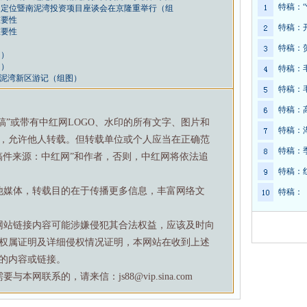
特稿：
题定位暨南泥湾投资项目座谈会在京隆重举行（组
重要性
特稿：
重要性
特稿：
图）
图）
特稿：
南泥湾新区游记（组图）
特稿：
特稿：
特稿”或带有中红网LOGO、水印的所有文字、图片和
特稿：
，允许他人转载。但转载单位或个人应当在正确范
特稿：
稿件来源：中红网”和作者，否则，中红网将依法追
特稿：
他媒体，转载目的在于传播更多信息，丰富网络文
特稿：
网站链接内容可能涉嫌侵犯其合法权益，应该及时向
权属证明及详细侵权情况证明，本网站在收到上述
的内容或链接。
网联系的，请来信：js88@vip.sina.com