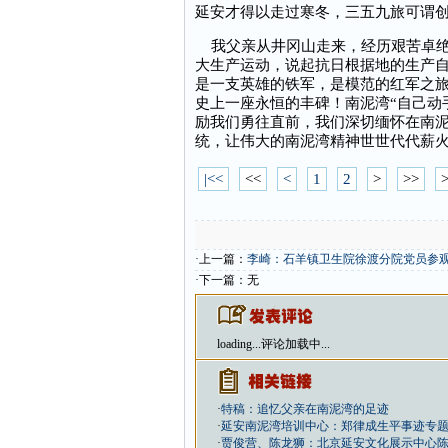
延安才得以走过寒冬，三五九旅可谓
我父亲从井冈山走来，经历艰苦卓绝
大生产运动，说起抗日根据地的生产
是一支英雄的铁军，是模范的红军之
史上一座永恒的丰碑！南泥湾“自己动
励我们勇往直前，我们深切缅怀在南
统，让伟大的南泥湾精神世世代代薪
|<<
<<
<
1
2
>
>>
>
·上一篇：
李崎：石羊镇卫生院徐渡分院党员参
·下一篇：无
loading...
评论加载中...
·
特稿：追忆父亲在南泥湾的足迹
·
延安南泥湾培训中心：郑律成生平事迹专
·
贾俊营、陈龙狮：北京延安文化展示中心