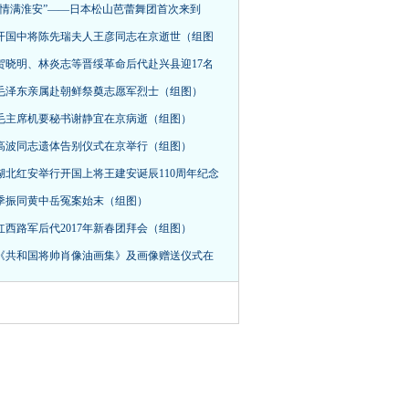
“情满淮安”——日本松山芭蕾舞团首次来到
开国中将陈先瑞夫人王彦同志在京逝世（组图
贺晓明、林炎志等晋绥革命后代赴兴县迎17名
毛泽东亲属赴朝鲜祭奠志愿军烈士（组图）
毛主席机要秘书谢静宜在京病逝（组图）
高波同志遗体告别仪式在京举行（组图）
湖北红安举行开国上将王建安诞辰110周年纪念
季振同黄中岳冤案始末（组图）
红西路军后代2017年新春团拜会（组图）
《共和国将帅肖像油画集》及画像赠送仪式在