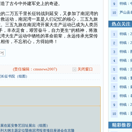
创造了古今中外建军史上的奇迹。
特稿：
芦山县
的二万五千里长征转战到延安，又参加了南泥湾的
自救运动，南泥湾一直是人们记忆的核心，三五九旅
旅。三五九旅在南泥湾开展大生产运动已成为人类历
手，丰衣足食，艰苦奋斗，自力更生”的精神，将激
特稿：2
泥湾大生产运动中牺牲的革命前辈，永远传承光荣传
火相传，不忘初心，方得始终！
特稿：2
特稿：
>|
特稿：
(责任编辑：cmsnews2007)
关闭窗口
特稿：
观长征书院（组图）
特稿：
特稿：
特稿：
特稿：2
特稿：
题展在延安鲁艺旧址展出（组图）
陈列大纲主题定位暨南泥湾投资项目座谈会在京隆