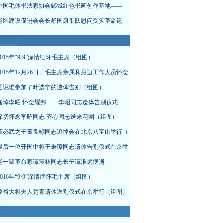
中国毛体书法家协会鄄城红色书画创作基地——
老区建设促进会会长舒国康带队慰问受灾革命遗
015年“9·9”深情缅怀毛主席（组图）
015年12月26日，毛主席亲属和身边工作人员怀念
图说谁参加了叶选宁的遗体告别（组图）
痛悼李昭 怀念耀邦——李昭同志遗体告别仪式
深切怀念李昭同志 齐心同志送来花圈（组图）
董必武之子董良翮同志追悼会在北京八宝山举行（
最后一位开国中将王秉璋同志遗体告别仪式在京举
老一辈革命家谭震林同志长子谭淮远病逝
016年“9·9”深情缅怀毛主席（组图）
粟裕大将夫人楚青遗体送别仪式在京举行（组图）