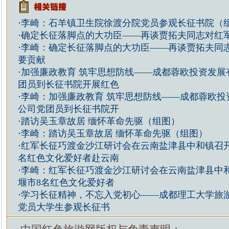
·
李崎：石羊镇卫生院徐渡分院党员参观长征书院（
·
确定长征落脚点的大功臣——再谈贾拓夫同志对红
·
李崎：确定长征落脚点的大功臣——再谈贾拓夫同
要贡献
·
加强廉政教育 筑牢思想防线——成都蓉欧投资发展
团员到长征书院开展红色
·
李崎：加强廉政教育 筑牢思想防线——成都蓉欧投
公司党团员到长征书院开
·
踏访吴玉章故居 缅怀革命先驱（组图）
·
李崎：踏访吴玉章故居 缅怀革命先驱（组图）
·
红军长征巧渡金沙江研讨会在云南盐津县中和镇召开
名红色文化爱好者赴云南
·
李崎：红军长征巧渡金沙江研讨会在云南盐津县中
堰市8名红色文化爱好者
·
学习长征精神，不忘入党初心——成都理工大学旅
党员大学生参观长征书