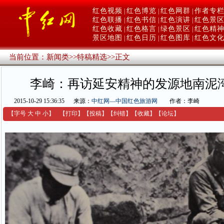
红色视频
红色博览
红色网群
作者专
|
|
|
红色联播
红色书信
红色演讲
红色景
|
|
|
红色收藏
红色格言
绿色景区
红色精
|
|
|
景区地图
红色日历
红色图库
红色文
|
|
|
当前位置：
新闻类
>>
特稿精选
>>
正文
李崎：再访延安精神的发源地南泥
2015-10-29 15:36:35
来源：
中红网—中国红色旅游网
作者：李崎
【字号
大
中
小
】
【
打印
】
【
投稿
】
【
纠错
】
【收藏】
【
论坛
】