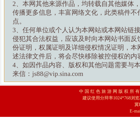
2、本网其他来源作品，均转载自其他媒体
传播更多信息，丰富网络文化，此类稿件不
点。
3、任何单位或个人认为本网站或本网站链
侵犯其合法权益，应该及时向本网站书面反
份证明，权属证明及详细侵权情况证明，本
述法律文件后，将会尽快移除被控侵权的内
4、如因作品内容、版权和其他问题需要与
来信：js88@vip.sina.com
中 国 红 色 旅 游 网 版 权 所 
建议使用分辩率1024*768浏
冀I
E-mai