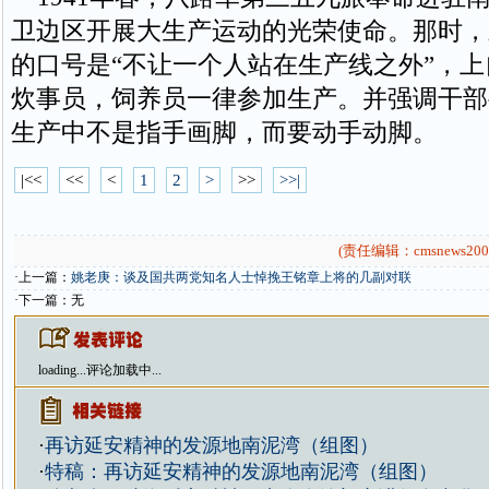
卫边区开展大生产运动的光荣使命。那时，
的口号是“不让一个人站在生产线之外”，
炊事员，饲养员一律参加生产。并强调干部
生产中不是指手画脚，而要动手动脚。
|<<
<<
<
1
2
>
>>
>>|
(责任编辑：cmsnews200
·上一篇：
姚老庚：谈及国共两党知名人士悼挽王铭章上将的几副对联
·下一篇：无
loading...
评论加载中...
·
再访延安精神的发源地南泥湾（组图）
·
特稿：再访延安精神的发源地南泥湾（组图）