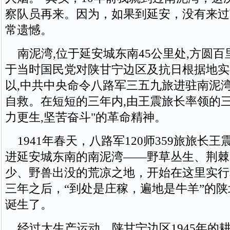
察队员再来。因为，如果到延安，没有来过
常遗憾。
南泥湾,位于延安城东南45公里处,方圆百里。
于当时国民党对陕甘宁边区及抗日根据地实
以,中共中央命令八路军三五九旅进驻南泥湾
自救。在短短的三年内,由王震旅长率领的三
力更生,坚苦奋斗"的革命精神。
1941年春天，八路军120师359旅旅长
进延安城东南的南泥湾——野草丛生、荆棘
少、野兽出没的荒凉之地，开始在这里实行
三年之后，“到处是庄稼，遍地是牛羊”的
诞生了。
经过大生产运动，陕甘宁边区1945年的耕地