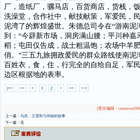
厂，造纸厂，骡马店，百货商店，货栈，
洗澡堂，合作社中，献技献策，军爱民，
泥湾了的辉煌盛世。朱德总司令在“游南泥
到：“今辟新市场，洞房满山腰；平川种嘉
稻；屯田仅告成，战士粗温饱；农场中羊
俏。”三五九旅拥政爱民的群众路线使南泥
百姓衣，食，住，行完全的自给自足，军
边区根据地的表率。
|<<
<<
<
1
2
>
>>
>>|
(责任编辑：cmsnews200
·上一篇：
马杰：王震和习仲勋的故事
·下一篇：无