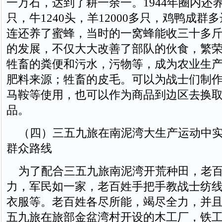
一万石，达到了耕一余一。1944年圈内还养
只，牛1240头，羊12000多只，鸡鸭成群
连还养了蜜蜂，当时的一窝蜂能收三十多
的发展，不仅大大改善了部队的伙食，繁
牲畜的粪便和污水，污物等，成为农业生
肥料来源；牲畜的皮毛。可以为战士们制
马鞍等使用，也可以作为商品到边区去换
品。
（四）三五九旅在南泥湾大生产运动中实
群众路线
为了配合三五九旅南泥湾开荒种田，老百
力，军民如一家，老百姓手把手教战士纺
衣服等。老百姓各尽所能，竭尽全力，并
五九旅在旅部金盆湾村开设的木工厂，铁