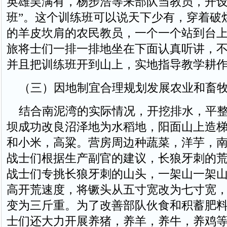
英雄吴满有，杨步浩等来部队当教员，开设
班”。这个训练班可以说天下少有，穿着破
的羊皮坎肩的农民教员，一个一个站到台
旅将士们一排一排地坐在下面认真听讲，
并且把训练班开到山上，实地指导教学耕
（三）因地制宜合理规划发展农业和畜
结合南泥湾的实际情况，开挖排水，平整
坝成功改良沼泽地为水稻地，阳面山上造
和小米，高粱。营房周边种蔬菜，洋芋，
战士们根据生产副官的建议，长狼牙刺的
战士们专挑长狼牙刺的山头，一架山一架
高开荒速度，将镢头从五寸宽改为七寸宽
变为三斤重。为了改善部队伙食和积蓄肥
士们还大力开展养猪，养羊，养牛，养鸡