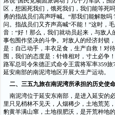
席说“国民党顽固派调动了几十万军队，围
区，想困死我们，饿死我们，我们能等死吗
勇的指战员们高声呼喊。“那我们能解散吗
问。指战员们又齐声高喊“不能！”这时，
音：“好！那么，我们就动员起来，与敌人
事包围作坚决的斗争。对敌人的经济封锁
是：自己动手，丰衣足食，生产自救！对
围，我们的态度是：针锋相对，寸土必争！”
路军总司令朱德正式命令王震将军率359旅7
延安南部的南泥湾地区开展大生产运动。
二、三五九旅在南泥湾所承担的历史使
南泥湾位于延安东南部，是进入延安的必
里只见梢林不见天，人烟稀少，土地荒芜
豹黄羊满山窜，土地很肥沃，是开荒种地