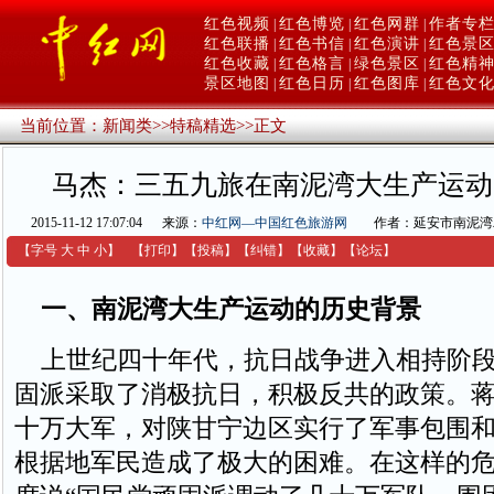
红色视频
红色博览
红色网群
作者专
|
|
|
红色联播
红色书信
红色演讲
红色景
|
|
|
红色收藏
红色格言
绿色景区
红色精
|
|
|
景区地图
红色日历
红色图库
红色文
|
|
|
当前位置：
新闻类
>>
特稿精选
>>
正文
马杰：三五九旅在南泥湾大生产运动
2015-11-12 17:07:04
来源：
中红网—中国红色旅游网
作者：延安市南泥湾
【字号
大
中
小
】
【
打印
】
【
投稿
】
【
纠错
】
【收藏】
【
论坛
】
一、南泥湾大生产运动的历史背景
上世纪四十年代，抗日战争进入相持阶段
固派采取了消极抗日，积极反共的政策。
十万大军，对陕甘宁边区实行了军事包围
根据地军民造成了极大的困难。在这样的