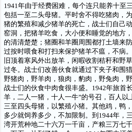
1941年由于经费困难，每个连只能养十至
包括一至二头母猪。平时舍不得吃猪肉，
猪的繁殖和减少猪羊的死亡，战士们自己
窑洞，把猪羊吃食，大小便和睡觉的地方
的清清楚楚；猪圈和羊圈周围都打土墙来
过按时喂食和打扫来保护猪羊不瘟，不病
旧顶着寒风外出放羊，闲暇收割秸秆和野
过冬。战士们改善伙食就通过下夹子和围
野猪肉，野羊肉，狼肉，豹肉，野兔肉，
战士们的伙食中肉食很丰盛。1942年旅首
羊，二人一猪，十人一牛”的号召，百人以
三至四头母猪，以繁殖小猪。其他鸡，鸭
多少就饲养多少，不加限制。到1944年，
湾开荒种地二十六万一千亩，产粮三万七