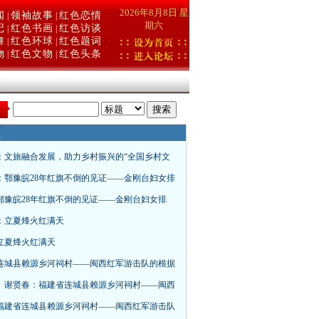
2026年8月8日 星
闻
领袖故事
红色恋情
|
|
期六
记
红色书画
红色访谈
|
|
舞
红色环球
红色题词
|
|
物
红色文物
红色头条
|
|
：
：文旅融合发展，助力乡村振兴的“全国乡村文
：鄂豫皖28年红旗不倒的见证——金刚台妇女排
鄂豫皖28年红旗不倒的见证——金刚台妇女排
：立夏烽火红满天
立夏烽火红满天
连城县赖源乡河祠村——闽西红军游击队的根据
、谢贤春：福建省连城县赖源乡河祠村——闽西
福建省连城县赖源乡河祠村——闽西红军游击队