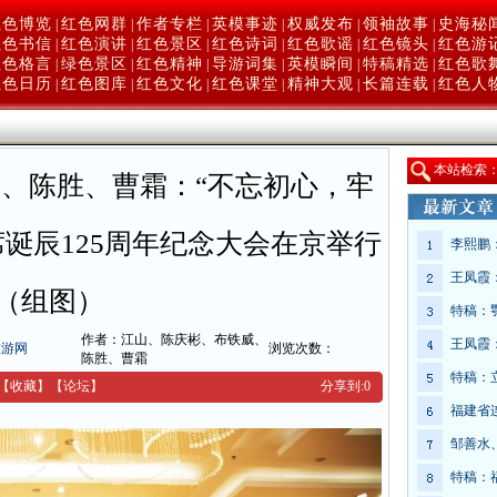
红色博览
红色网群
作者专栏
英模事迹
权威发布
领袖故事
史海秘
|
|
|
|
|
|
红色书信
红色演讲
红色景区
红色诗词
红色歌谣
红色镜头
红色游
|
|
|
|
|
|
红色格言
绿色景区
红色精神
导游词集
英模瞬间
特稿精选
红色歌
|
|
|
|
|
|
红色日历
红色图库
红色文化
红色课堂
精神大观
长篇连载
红色人
|
|
|
|
|
|
本
站检索
、陈胜、曹霜：“不忘初心，牢
诞辰125周年纪念大会在京举行
李熙鹏
王凤霞
（组图）
特稿：
作者：江山、陈庆彬、布铁威、
王凤霞
旅游网
浏览次数：
陈胜、曹霜
特稿：
【收藏】
【
论坛
】
分享到:
0
福建省
邹善水
特稿：