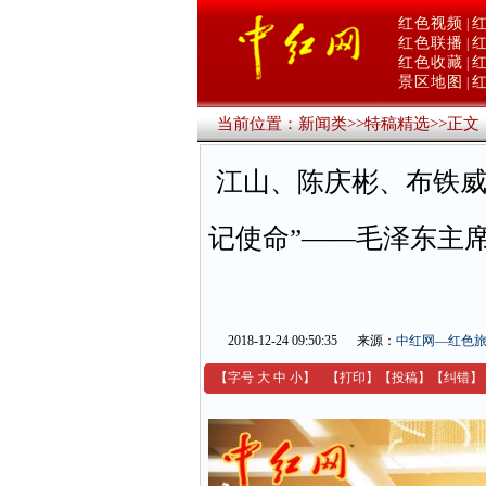
红色视频
|
红色联播
|
红色收藏
|
景区地图
|
当前位置：
新闻类
>>
特稿精选
>>
正文
江山、陈庆彬、布铁威
记使命”——毛泽东主席
2018-12-24 09:50:35
来源：
中红网—红色
【字号
大
中
小
】
【
打印
】
【
投稿
】
【
纠错
】