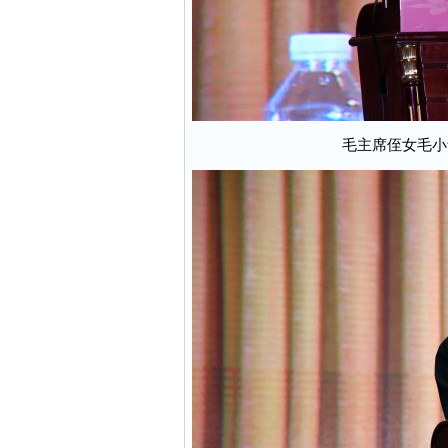
毛主席侄女毛小