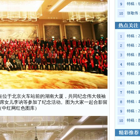
特稿：
张敬伟
特稿：2
特稿：2
特稿：
特稿：
特稿：
特稿：
特稿：
聚集在位于北京火车站前的湖南大厦，共同纪念伟大领袖
特稿：
席女儿李讷等参加了纪念活动。图为大家一起合影留
（中红网红色图库）
特稿：2
特稿：