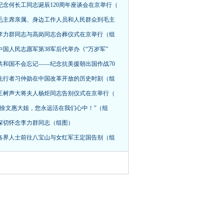
纪念何长工同志诞辰120周年座谈会在京举行（
毛主席亲属、身边工作人员和人民群众到毛主
李力群同志与高岗同志合葬仪式在京举行（组
中国人民志愿军第38军后代举办《“万岁军”
共和国不会忘记——纪念抗美援朝出国作战70
先行者习仲勋在中国改革开放的历史时刻（组
王树声大将夫人杨炬同志告别仪式在京举行（
“徐文惠大姐，您永远活在我们心中！”（组
深切怀念李力群同志（组图）
各界人士前往八宝山与女红军王定国告别（组