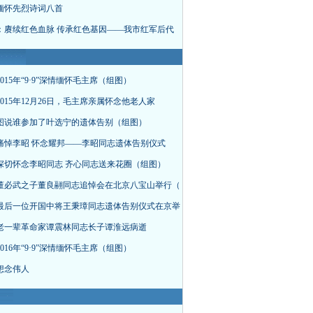
缅怀先烈诗词八首
：赓续红色血脉 传承红色基因——我市红军后代
015年“9·9”深情缅怀毛主席（组图）
015年12月26日，毛主席亲属怀念他老人家
图说谁参加了叶选宁的遗体告别（组图）
痛悼李昭 怀念耀邦——李昭同志遗体告别仪式
深切怀念李昭同志 齐心同志送来花圈（组图）
董必武之子董良翮同志追悼会在北京八宝山举行（
最后一位开国中将王秉璋同志遗体告别仪式在京举
老一辈革命家谭震林同志长子谭淮远病逝
016年“9·9”深情缅怀毛主席（组图）
想念伟人