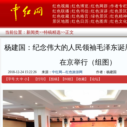
红色视频
红色博览
红色网群
作者专
|
|
|
红色联播
红色书信
红色演讲
红色景
|
|
|
红色收藏
红色格言
绿色景区
红色精
|
|
|
景区地图
红色日历
红色图库
红色文
|
|
|
当前位置：
新闻类
>>
特稿精选
>>
正文
杨建国：纪念伟大的人民领袖毛泽东诞辰
在京举行（组图）
2018-12-24 15:22:26
来源：
中红网—红色旅游网
作者：杨建国
【字号
大
中
小
】
【
打印
】
【
投稿
】
【
纠错
】
【收藏】
【
论坛
】