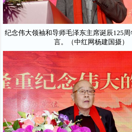
纪念伟大领袖和导师毛泽东主席诞辰125
言。（中红网杨建国摄）