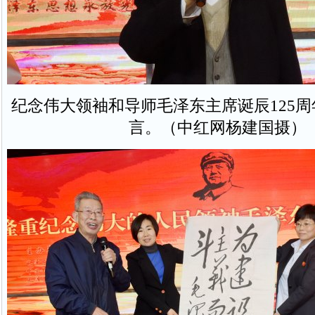
纪念伟大领袖和导师毛泽东主席诞辰125
言。（中红网杨建国摄）