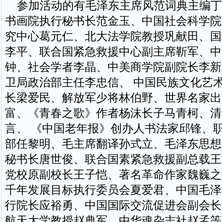
参加活动的有毛泽东主席风范词典主编丁
书画院执行秘书长范金玉、中国社会科学院
究中心葛元仁、北大法学院教授巩献田、国
李平、联合国紧急救援中心副主席靳军、中
钟、社会学者李晶、中美商学院副院长李新
卫局政治部主任李忠信、 中国民族文化艺
长梁爱民、解放军少将林伯野、世界名家出
富、《青春之歌》作者杨沫长子马青柯、清
言、 《中国老年报》创办人书法家邱锋、
部任黎明、毛主席翻译孙式立、毛泽东思想
秘书长唐世俊、联合国素紧急救援副总载王
党校原副校长王子恺、著名革命作家魏巍之
千年发展目标执行委员会夏爱君、中国毛泽
行院长应裕勇、中国国际交流促进会副会长
航天大学教授赵典军、中华魂杂志社赵孟等1