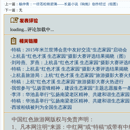
·上一篇：
杨仲青：一径苍松映碧漪——长篇小说《响炮》创作经过（组图）
·下一篇：无
loading...
评论加载中...
·
特稿：2015年米兰世博会意中友好交流“生态家园”启动会
·
上杭县“红色才溪 生态家园”摄影大赛评选结果揭晓（图）
·
刘玲燕、罗燕：上杭县“红色才溪 生态家园”摄影大赛评选
·
特稿：上杭县“红色才溪 生态家园”摄影大赛评选结果揭晓
·
上杭县旅游局：上杭“红色才溪 生态家园”旅游摄影大赛火
·
特稿：上杭“红色才溪 生态家园”旅游摄影大赛火热进行
·
我馆参与“弘扬雷锋精神，建设生态家园”主题志愿服务一
·
李洋：华池县举行“弘扬南梁老区精神、共建和谐生态家园
·
特稿：华池县举行“弘扬南梁老区精神、共建和谐生态家园
·
西坡柏镇被列为全国生态家园
中国红色旅游网版权与免责声明：
1、凡本网注明“来源：中红网”或“特稿”或带有中