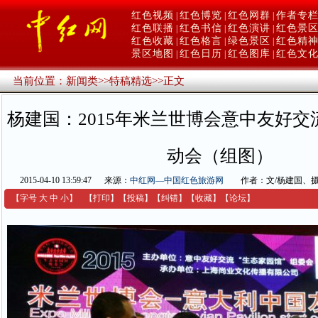
红色视频
红色博览
红色网群
作者专
|
|
|
红色联播
红色书信
红色演讲
红色景
|
|
|
红色收藏
红色格言
绿色景区
红色精
|
|
|
景区地图
红色日历
红色图库
红色文
|
|
|
当前位置：
新闻类
>>
特稿精选
>>
正文
杨建国：2015年米兰世博会意中友好交
动会（组图）
2015-04-10 13:59:47
来源：
中红网—中国红色旅游网
作者：文/杨建国、摄
【字号
大
中
小
】
【
打印
】
【
投稿
】
【
纠错
】
【收藏】
【
论坛
】